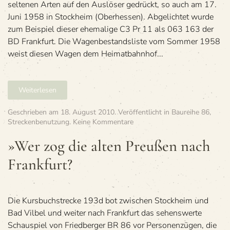
sel­te­nen Arten auf den Aus­lö­ser gedrückt, so auch am 17.
Juni 1958 in Stock­heim (Ober­hes­sen). Abge­lich­tet wurde
zum Bei­spiel die­ser ehe­ma­lige C3 Pr 11 als 063 163 der
BD Frankfurt. Die Wagen­be­stands­liste vom Som­mer 1958
weist die­sen Wagen dem Hei­mat­bahn­hof...
Weiterlesen
Geschrieben am
18. August 2010
. Veröffentlicht in
Baureihe 86
,
zu
Streckenbenutzung
.
Keine Kommentare
»Wer
zog
»Wer zog die alten Preu­ßen nach
die
Frankfurt?
alten
Preu­
ßen
nach
Frankfurt?
Die Kursbuchstrecke 193d bot zwischen Stockheim und
Bad Vilbel und weiter nach Frankfurt das sehenswerte
Schauspiel von Friedberger BR 86 vor Personenzügen, die