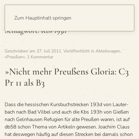
Zum Hauptinhalt springen
Schlagwort:
Kbs 193h
Geschrieben am
27. Juli 2011
. Veröffentlicht in
Abteilwagen
,
zu
»Preußen«
.
1 Kommentar
»Nicht
mehr
»Nicht mehr Preu­ßens Glo­ria: C3
Preu­
Pr 11 als B3
ßens
Glo­
ria:
C3
Pr
Dass die hes­si­schen Kurs­buch­stre­cken 193d von Lau­ter­
11
bach nach Bad Vil­bel und auch die Kbs 193h von Gie­ßen
als B3
nach Geln­hau­sen Refu­gien für alte Preu­ßen waren, ist auf
db58 schon Thema von Arti­keln gewesen. Joa­chim Claus
hat des­we­gen häu­fig auf die­sen Stre­cken bei damals schon