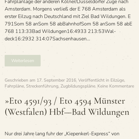
Fahr­pl­an­lage der ande­ren Kölner/Düsseldorfer Züge nach
Ams­ter­dam. Mor­gens ver­ließ der E 768 Ams­ter­dam als
ers­ter Eil­zug nach Deutsch­land mit Ziel Bad Wildungen. E
791Som 58 anSom 58 abBahn­hofSom 58 anSom 58 abE
768 113:33Bad Wil­dun­gen16:4933 213:53Wal­
deck16:2932 314:07Sach­sen­hau­sen...
Weiterlesen
Geschrieben am
17. September 2016
. Veröffentlicht in
Eilzüge
,
zu
Fahrpläne
,
Streckenführung
,
Zugbildungspläne
.
Keine Kommentare
»E
45
»Eto 4591/93 / Eto 4594 Müns­ter
/
(West­fa­len) Hbf—Bad Wildungen
Et
45
Mü
ter
(W
Nur drei Jahre lang fuhr der „Kie­pen­kerl-Express“ von
fa