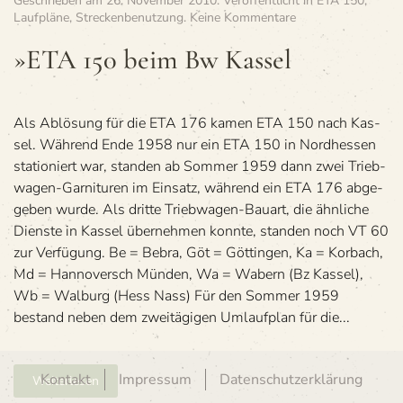
Geschrieben am
26. November 2010
. Veröffentlicht in
ETA 150
,
zu
Laufpläne
,
Streckenbenutzung
.
Keine Kommentare
»ETA
150
»ETA 150 beim Bw Kassel
beim
Bw
Kassel
Als Ablö­sung für die ETA 176 kamen ETA 150 nach Kas­
sel. Wäh­rend Ende 1958 nur ein ETA 150 in Nord­hes­sen
sta­tio­niert war, stan­den ab Som­mer 1959 dann zwei Trieb­
wa­gen-Gar­ni­tu­ren im Ein­satz, wäh­rend ein ETA 176 abge­
ge­ben wurde. Als dritte Trieb­wa­gen-Bau­art, die ähn­li­che
Dienste in Kas­sel über­neh­men konnte, stan­den noch VT 60
zur Verfügung. Be = Bebra, Göt = Göt­tin­gen, Ka = Kor­bach,
Md = Han­no­versch Mün­den, Wa = Wabern (Bz Kas­sel),
Wb = Wal­burg (Hess Nass) Für den Som­mer 1959
bestand neben dem zwei­tä­gi­gen Umlauf­plan für die...
Kontakt
Impressum
Datenschutzerklärung
Weiterlesen