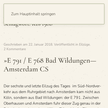
Zum Hauptinhalt springen
Schlagwort:
Kbs 198b
Geschrieben am
22. Januar 2018
. Veröffentlicht in
Eilzüge
.
zu
2 Kommentare
»E
791
»E 791 / E 768 Bad Wildungen—
/
Amsterdam CS
E 768
Bad
Wildungen
—
Amsterdam
Der sechste und letzte Eil­zug des Tages im Süd-Nord­ver­
CS
kehr aus dem Ruhr­ge­biet nach Ams­ter­dam kam nicht aus
Köln, son­dern aus Bad Wil­dun­gen: der E 791. Zwi­schen
Ober­hau­sen und Ams­ter­dam fuhr die­ser Zug genau in der