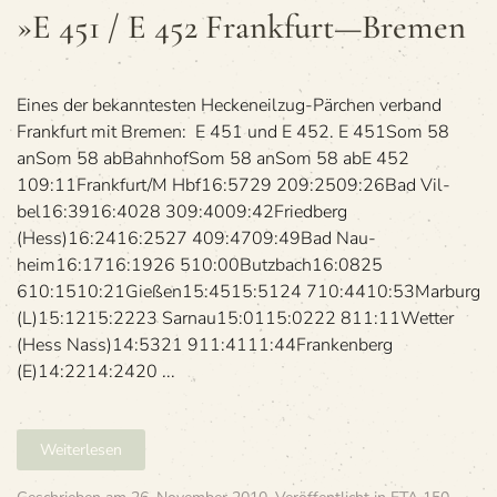
451
»E 451 / E 452 Frankfurt—Bremen
/
E 452
Frankfurt
—
Eines der bekann­tes­ten Hecken­eil­zug-Pär­chen ver­band
Bremen
Frank­furt mit Bre­men: E 451 und E 452. E 451Som 58
anSom 58 abBahn­hofSom 58 anSom 58 abE 452
109:11Frankfurt/M Hbf16:5729 209:2509:26Bad Vil­
bel16:3916:4028 309:4009:42Fried­berg
(Hess)16:2416:2527 409:4709:49Bad Nau­
heim16:1716:1926 510:00Butz­bach16:0825
610:1510:21Gie­ßen15:4515:5124 710:4410:53Mar­burg
(L)15:1215:2223 Sar­nau15:0115:0222 811:11Wet­ter
(Hess Nass)14:5321 911:4111:44Fran­ken­berg
(E)14:2214:2420 ...
Weiterlesen