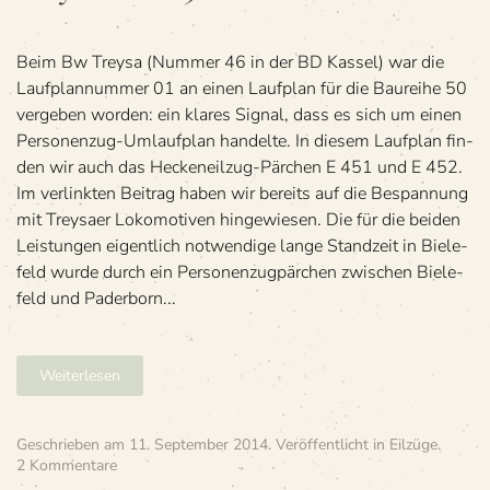
plan
für
Trey­
Beim Bw Treysa (Num­mer 46 in der BD Kas­sel) war die
saer
Lauf­plan­num­mer 01 an einen Lauf­plan für die Bau­reihe 50
BR 50
ver­ge­ben wor­den: ein kla­res Signal, dass es sich um einen
Per­so­nen­zug-Umlauf­plan han­delte. In die­sem Lauf­plan fin­
den wir auch das Hecken­eil­zug-Pär­chen E 451 und E 452.
Im ver­link­ten Bei­trag haben wir bereits auf die Bespan­nung
mit Trey­saer Loko­mo­ti­ven hin­ge­wie­sen. Die für die bei­den
Leis­tun­gen eigent­lich not­wen­dige lange Stand­zeit in Bie­le­
feld wurde durch ein Per­so­nen­zug­pär­chen zwi­schen Bie­le­
feld und Pader­born...
Weiterlesen
Geschrieben am
11. September 2014
. Veröffentlicht in
Eilzüge
.
zu
2 Kommentare
»E