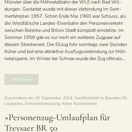
Müns­ter über die Möh­n­etal­bahn der WLE nach Bad Wil­
le
dun­gen. Gestar­tet wurde mit die­ser Ver­bin­dung im Som­
Hb
mer­fahr­plan 1957. Schon Ende Mai 1960 war Schluss, als
—
Ba
die West­fä­li­sche Lan­des-Eisen­bahn den Per­so­nen­ver­kehr
Wi
zwi­schen Bele­cke und Bri­lon Stadt kom­plett ein­stellte. Im
Som­mer 1958 gab es nur noch ein wei­te­res Zug­paar auf
die­sem Streckenast. Der Eil­zug fuhr sonn­tags zwei Stun­den
frü­her und bot eine attrak­tive Aus­flugs­ver­bin­dung zur Möh­
n­etal­sperre. Im Win­ter bei Schnee wurde der Zug oft­mals...
Weiterlesen
Geschrieben am
19. September 2014
. Veröffentlicht in
Baureihe 50
,
zu
Laufpläne
,
Streckenbenutzung
.
Keine Kommentare
»Per­
so­
»Per­so­nen­zug-Umlauf­plan für
nen­
Trey­saer BR 50
zug-
Umlauf­