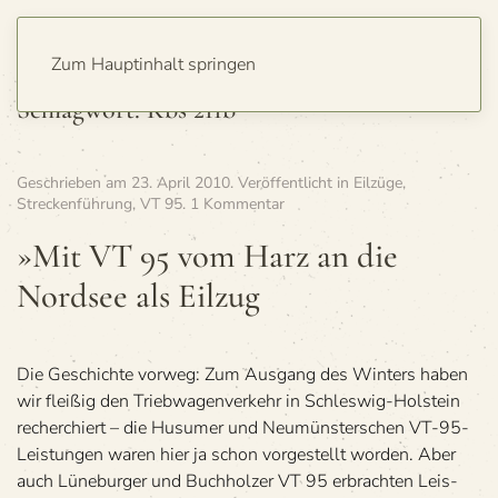
Zum Hauptinhalt springen
Schlagwort:
Kbs 211b
Geschrieben am
23. April 2010
. Veröffentlicht in
Eilzüge
,
zu
Streckenführung
,
VT 95
.
1 Kommentar
»Mit
VT
»Mit VT 95 vom Harz an die
95
Nord­see als Eilzug
vom
Harz
an
die
Nord­
Die Geschichte vor­weg: Zum Aus­gang des Win­ters haben
see
wir flei­ßig den Trieb­wa­gen­ver­kehr in Schles­wig-Hol­stein
als
recher­chiert – die Husu­mer und Neu­müns­ter­schen VT-95-
Eilzug
Leis­tun­gen waren hier ja schon vor­ge­stellt wor­den. Aber
auch Lüne­bur­ger und Buch­hol­zer VT 95 erbrach­ten Leis­