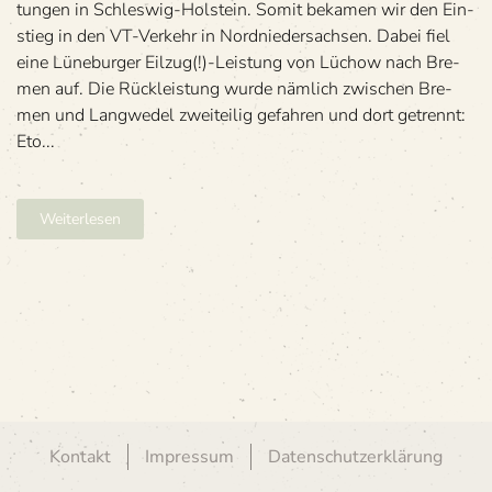
tun­gen in Schles­wig-Hol­stein. Somit beka­men wir den Ein­
stieg in den VT-Ver­kehr in Nord­nie­der­sach­sen. Dabei fiel
eine Lüne­bur­ger Eilzug(!)-Leistung von Lüchow nach Bre­
men auf. Die Rück­leis­tung wurde näm­lich zwi­schen Bre­
men und Lang­we­del zwei­tei­lig gefah­ren und dort getrennt:
Eto...
Weiterlesen
Kontakt
Impressum
Datenschutzerklärung