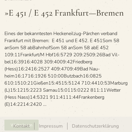
»E
451
»E 451 / E 452 Frankfurt—Bremen
/
E 452
Frankfurt
—
Eines der bekann­tes­ten Hecken­eil­zug-Pär­chen ver­band
Bremen
Frank­furt mit Bre­men: E 451 und E 452. E 451Som 58
anSom 58 abBahn­hofSom 58 anSom 58 abE 452
109:11Frankfurt/M Hbf16:5729 209:2509:26Bad Vil­
bel16:3916:4028 309:4009:42Fried­berg
(Hess)16:2416:2527 409:4709:49Bad Nau­
heim16:1716:1926 510:00Butz­bach16:0825
610:1510:21Gie­ßen15:4515:5124 710:4410:53Mar­burg
(L)15:1215:2223 Sar­nau15:0115:0222 811:11Wet­ter
(Hess Nass)14:5321 911:4111:44Fran­ken­berg
(E)14:2214:2420 ...
Weiterlesen
Kontakt
Impressum
Datenschutzerklärung