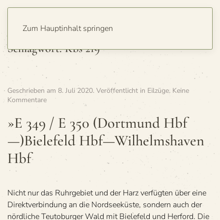
Zum Hauptinhalt springen
Schlagwort:
Kbs 219
Geschrieben am
8. Juli 2020
. Veröffentlicht in
Eilzüge
.
Keine
zu
Kommentare
»E
349
»E 349 / E 350 (Dort­mund Hbf
/
—)Bielefeld Hbf—Wilhelmshaven
E 350
(Dort­
Hbf
mund
Hbf
—)Bielefeld
Hbf
Nicht nur das Ruhr­ge­biet und der Harz ver­füg­ten über eine
—
Wilhelmshaven
Direkt­ver­bin­dung an die Nord­see­küste, son­dern auch der
Hbf
nörd­li­che Teu­to­bur­ger Wald mit Bie­le­feld und Her­ford. Die