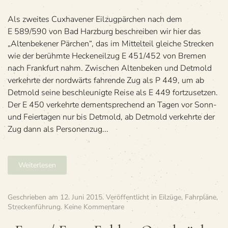
Cuxhaven
Stadt
Als zwei­tes Cux­ha­ve­ner Eil­zug­pär­chen nach dem
E 589/590 von Bad Harz­burg beschrei­ben wir hier das
„Alten­be­ke­ner Pär­chen“, das im Mit­tel­teil glei­che Stre­cken
wie der berühmte Hecken­eil­zug E 451/452 von Bre­men
nach Frank­furt nahm. Zwi­schen Alten­be­ken und Det­mold
ver­kehrte der nord­wärts fah­rende Zug als P 449, um ab
Det­mold seine beschleu­nigte Reise als E 449 fort­zu­set­zen.
Der E 450 ver­kehrte dem­entspre­chend an Tagen vor Sonn-
und Fei­er­ta­gen nur bis Det­mold, ab Det­mold ver­kehrte der
Zug dann als Per­so­nen­zug...
Weiterlesen
Geschrieben am
12. Juni 2015
. Veröffentlicht in
Eilzüge
,
Fahrpläne
,
zu
Streckenführung
.
Keine Kommentare
»E
373