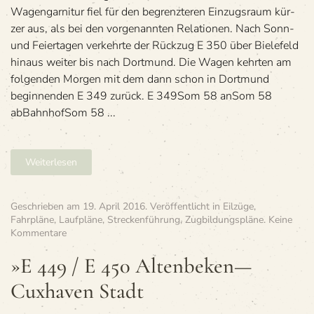
Wagen­gar­ni­tur fiel für den begrenz­te­ren Ein­zugs­raum kür­
zer aus, als bei den vor­ge­nann­ten Rela­tio­nen. Nach Sonn-
und Fei­er­ta­gen ver­kehrte der Rück­zug E 350 über Bie­le­feld
hin­aus wei­ter bis nach Dort­mund. Die Wagen kehr­ten am
fol­gen­den Mor­gen mit dem dann schon in Dort­mund
begin­nen­den E 349 zurück. E 349Som 58 anSom 58
abBahn­hofSom 58 ...
Weiterlesen
Geschrieben am
19. April 2016
. Veröffentlicht in
Eilzüge
,
Fahrpläne
,
Laufpläne
,
Streckenführung
,
Zugbildungspläne
.
Keine
zu
Kommentare
»E
449
»E 449 / E 450 Altenbeken—
/
Cuxhaven Stadt
E 450
Altenbeken
—