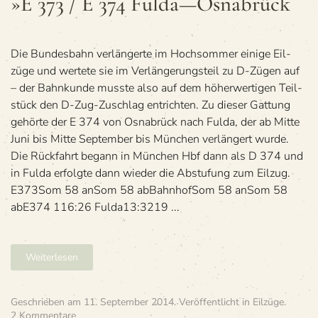
»E 373 / E 374 Fulda—Osnabrück
/
E 374
Fulda
—
Die Bun­des­bahn ver­län­gerte im Hoch­som­mer einige Eil­
Osnabrück
züge und wer­tete sie im Ver­län­ge­rungs­teil zu D-Zügen auf
– der Bahn­kunde musste also auf dem höher­wer­ti­gen Teil­
stück den D-Zug-Zuschlag ent­rich­ten. Zu die­ser Gat­tung
gehörte der E 374 von Osna­brück nach Fulda, der ab Mitte
Juni bis Mitte Sep­tem­ber bis Mün­chen ver­län­gert wurde.
Die Rück­fahrt begann in Mün­chen Hbf dann als D 374 und
in Fulda erfolgte dann wie­der die Abstu­fung zum Eilzug.
E373Som 58 anSom 58 abBahn­hofSom 58 anSom 58
abE374 116:26 Fulda13:3219 ...
Weiterlesen
Geschrieben am
11. September 2014
. Veröffentlicht in
Eilzüge
.
zu
2 Kommentare