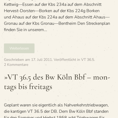
Kettwig—Essen auf der Kbs 234a auf dem Abschnitt
Hervest-Dorsten—Borken auf der Kbs 224g Bor­ken
und Ahaus auf der Kbs 224a auf dem Abschnitt Ahaus—
Gronau auf der Kbs Gronau—Bentheim Den Stre­cken­plan
fin­den Sie in unse­rem...
Weiterlesen
Geschrieben am
17. Juli 2011
. Veröffentlicht in
VT 36.5
.
zu
2 Kommentare
»VT
36.5
»VT 36.5 des Bw Köln Bbf – mon­
des
tags bis freitags
Bw
Köln
Bbf
–
mon­
Geplant waren sie eigentlich als Nahverkehrstriebwagen,
tags
die kantigen VT 36.5 der DB. Dem Bw Köln Bbf standen
bis
für den Sommer und Herbst 1958 acht Triebwagen für