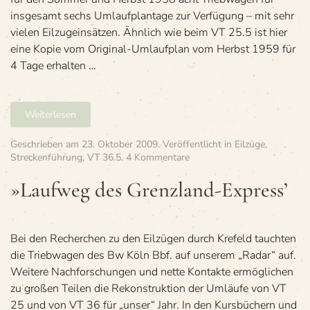
freitags
insgesamt sechs Umlaufplantage zur Verfügung – mit sehr
vielen Eilzugeinsätzen. Ähnlich wie beim VT 25.5 ist hier
eine Kopie vom Original-Umlaufplan vom Herbst 1959 für
4 Tage erhalten …
Weiterlesen
Geschrieben am
23. Oktober 2009
. Veröffentlicht in
Eilzüge
,
zu
Streckenführung
,
VT 36.5
.
4 Kommentare
»Lauf­
weg
»Lauf­weg des Grenzland-Express’
des
Grenzland-
Express’
Bei den Recher­chen zu den Eil­zü­gen durch Kre­feld tauch­ten
die Trieb­wa­gen des Bw Köln Bbf. auf unse­rem „Radar“ auf.
Wei­tere Nach­for­schun­gen und nette Kon­takte ermög­li­chen
zu gro­ßen Tei­len die Rekon­struk­tion der Umläufe von VT
25 und von VT 36 für „unser“ Jahr. In den Kurs­bü­chern und