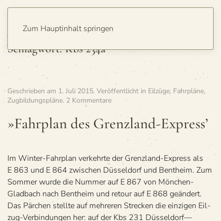
Zum Hauptinhalt springen
Schlagwort:
Kbs 234a
Geschrieben am
1. Juli 2015
. Veröffentlicht in
Eilzüge
,
Fahrpläne
,
zu
Zugbildungspläne
.
2 Kommentare
»Fahr­
plan
»Fahr­plan des Grenzland-Express’
des
Grenzland-
Express’
Im Win­ter-Fahr­plan ver­kehrte der Grenz­land-Express als
E 863 und E 864 zwi­schen Düs­sel­dorf und Bent­heim. Zum
Som­mer wurde die Num­mer auf E 867 von Mön­chen-
Glad­bach nach Bent­heim und retour auf E 868 geän­dert.
Das Pär­chen stellte auf meh­re­ren Stre­cken die ein­zi­gen Eil­
zug-Ver­bin­dun­gen her: auf der Kbs 231 Düsseldorf—