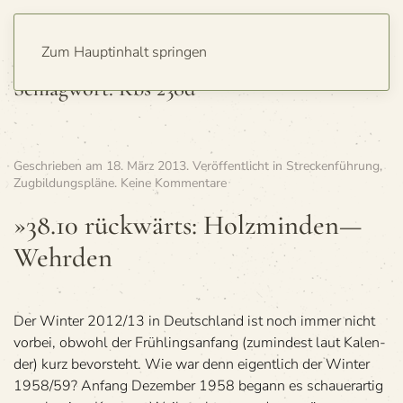
Zum Hauptinhalt springen
Schlagwort:
Kbs 238d
Geschrieben am
18. März 2013
. Veröffentlicht in
Streckenführung
,
zu
Zugbildungspläne
.
Keine Kommentare
»38.10
rück­
»38.10 rück­wärts: Holzminden—
wärts:
Wehrden
Holzminden
—
Wehrden
Der Win­ter 2012/13 in Deutsch­land ist noch immer nicht
vor­bei, obwohl der Früh­lings­an­fang (zumin­dest laut Kalen­
der) kurz bevor­steht. Wie war denn eigent­lich der Win­ter
1958/59? Anfang Dezem­ber 1958 begann es schau­er­ar­tig