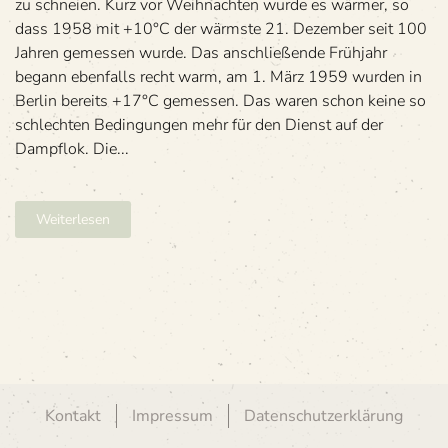
zu schneien. Kurz vor Weih­nach­ten wurde es wär­mer, so
dass 1958 mit +10°C der wärmste 21. Dezem­ber seit 100
Jah­ren gemes­sen wurde. Das anschlie­ßende Früh­jahr
begann eben­falls recht warm, am 1. März 1959 wur­den in
Ber­lin bereits +17°C gemes­sen. Das waren schon keine so
schlech­ten Bedin­gun­gen mehr für den Dienst auf der
Dampflok. Die...
Weiterlesen
Kontakt
Impressum
Datenschutzerklärung