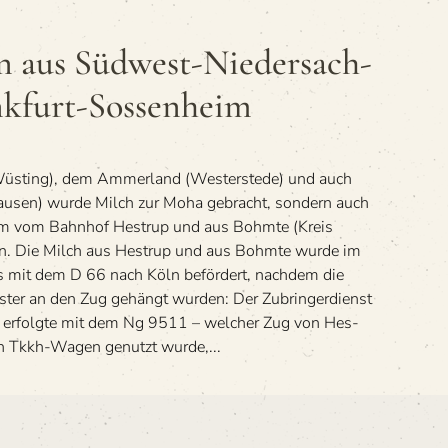
aus Süd­west-Nie­der­sach­
nkfurt-Sossenheim
Wüs­ting), dem Ammer­land (Wes­ter­s­tede) und auch
ausen) wurde Milch zur Moha gebracht, son­dern auch
eim vom Bahn­hof Hes­trup und aus Bohmte (Kreis
hn. Die Milch aus Hes­trup und aus Bohmte wurde im
s mit dem D 66 nach Köln beför­dert, nach­dem die
ter an den Zug gehängt wurden: Der Zubrin­ger­dienst
 erfolgte mit dem Ng 9511 – wel­cher Zug von Hes­
en Tkkh-Wagen genutzt wurde,...