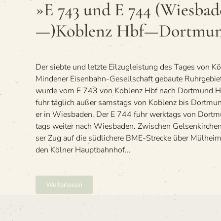
743
»E 743 und E 744 (Wies­ba­
und
E 744
—)Koblenz Hbf—Dortmun
(Wies­
ba­
den
Hbf
Der siebte und letzte Eil­zug­leis­tung des Tages von K
—)Koblenz
Hbf
Min­de­ner Eisen­bahn-Gesell­schaft gebaute Ruhr­ge­bie
—
wurde vom E 743 von Koblenz Hbf nach Dort­mund Hbf
Dortmund
fuhr täg­lich außer sams­tags von Koblenz bis Dort­mund
Hbf
er in Wies­ba­den. Der E 744 fuhr werk­tags von Dort
tags wei­ter nach Wies­ba­den. Zwi­schen Gel­sen­kir­ch
ser Zug auf die süd­li­chere BME-Stre­cke über Mülheim
den Köl­ner Haupt­bahn­hof...
Weiterlesen