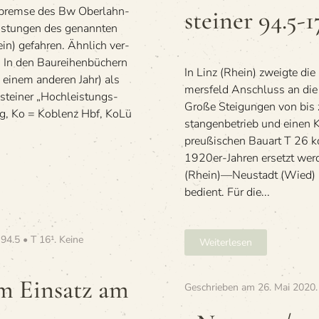
ein­
­bremse des Bw Ober­lahn­
stei­ner 94.5-1
50
sätze
mit
eis­tun­gen des genann­ten
der
Lin­
in) gefah­ren. Ähn­lich ver­
Ober­
zer
lahn­
 In den Bau­rei­hen­bü­chern
Personal
In Linz (Rhein) zweigte die
stei­
 einem ande­ren Jahr) als
ner
mers­feld Anschluss an di
stei­ner „Hoch­leis­tungs­
94.5-
Große Stei­gun­gen von bis 
erg, Ko = Koblenz Hbf, KoLü
17
stan­gen­be­trieb und einen Ke
preu­ßi­schen Bau­art T 26 
1920er-Jah­ren ersetzt wer
(Rhein)—Neustadt (Wied) mit
bedient. Für die...
94.5 • T 16¹
.
Keine
Weiterlesen
im Ein­satz am
Geschrieben am
26. Mai 2020