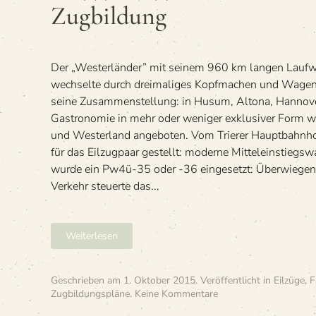
Zugbildung
Der „Wes­ter­län­der” mit sei­nem 960 km lan­gen Lauf­
wech­selte durch drei­ma­li­ges Kopf­ma­chen und Wagen­
seine Zusam­men­stel­lung: in Husum, Altona, Han­no­ve
Gas­tro­no­mie in mehr oder weni­ger exklu­si­ver Form
und Wes­ter­land angeboten. Vom Trie­rer Haupt­bahn­h
für das Eil­zug­paar gestellt: moderne Mitteleinstiegs
wurde ein Pw4ü-35 oder -36 eingesetzt: Über­wie­gend
Ver­kehr steu­erte das...
Weiterlesen
Geschrieben am
1. Oktober 2015
. Veröffentlicht in
Eilzüge
,
F
zu
Zugbildungspläne
.
Keine Kommentare
»E