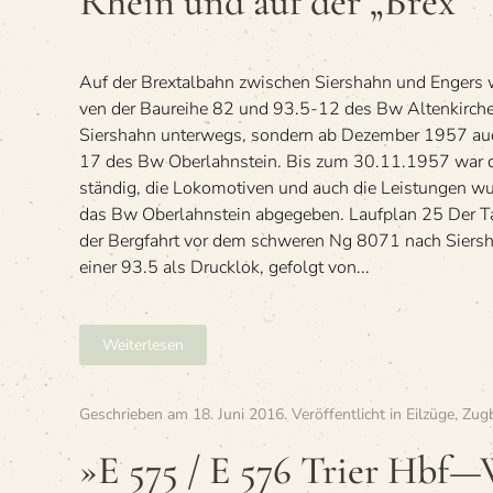
Rhein und auf der „Brex“
94.5-
17
im
Ein­
Auf der Brex­tal­bahn zwi­schen Siers­hahn und Engers 
satz
am
ven der Bau­reihe 82 und 93.5-12 des Bw Alten­kir­che
Rhein
Siers­hahn unter­wegs, son­dern ab Dezem­ber 1957 au
und
17 des Bw Ober­lahn­stein. Bis zum 30.11.1957 war 
auf
stän­dig, die Loko­mo­ti­ven und auch die Leis­tun­gen w
der
„Brex“
das Bw Ober­lahn­stein abgegeben. Lauf­plan 25 Der 
der Berg­fahrt vor dem schwe­ren Ng 8071 nach Siers­h
einer 93.5 als Druck­lok, gefolgt von...
Weiterlesen
Geschrieben am
18. Juni 2016
. Veröffentlicht in
Eilzüge
,
Zugb
»E 575 / E 576 Trier Hbf—