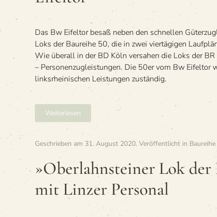
Das Bw Eifeltor besaß neben den schnellen Güterzug
Loks der Baureihe 50, die in zwei viertägigen Laufplä
Wie überall in der BD Köln versahen die Loks der BR 
– Personenzugleistungen. Die 50er vom Bw Eifeltor 
linksrheinischen Leistungen zuständig.
Weiterlesen
Geschrieben am
31. August 2020
. Veröffentlicht in
Baureihe
»Ober­lahn­stei­ner Lok der 
mit Lin­zer Personal