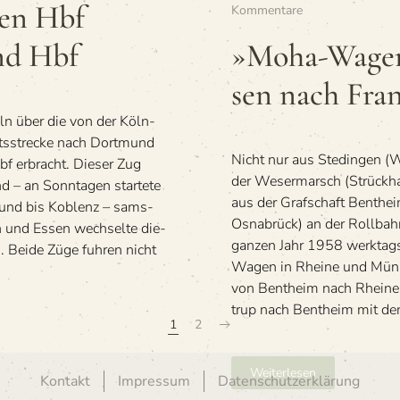
den Hbf
zu
Kommentare
»Moha-
Wagen
d Hbf
»Moha-Wagen 
aus
Süd­
sen nach Fra
west-
Nie­
öln über die von der Köln-
der­
ts­stre­cke nach Dort­mund
sach­
Nicht nur aus Ste­din­gen (
sen
 erbracht. Die­ser Zug
nach
der Weser­marsch (Strück­h
 – an Sonn­ta­gen star­tete
Frankfurt-
aus der Graf­schaft Bent­h
­mund bis Koblenz – sams­
Sossenheim
Osna­brück) an der Rollba
en und Essen wech­selte die­
gan­zen Jahr 1958 werk­tag
. Beide Züge fuh­ren nicht
Wagen in Rheine und Müns­
von Bent­heim nach Rheine
trup nach Bent­heim mit d
1
2
Weiterlesen
Kontakt
Impressum
Datenschutzerklärung