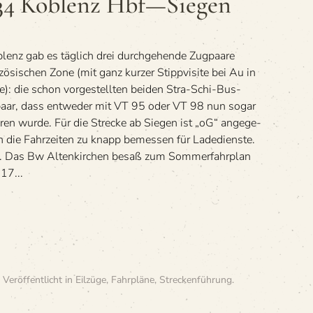
434 Koblenz Hbf—Siegen
Koblenz
Hbf
—
Siegen
lenz gab es täg­lich drei durch­ge­hende Zug­paare
zö­si­schen Zone (mit ganz kur­zer Stipp­vi­site bei Au in
): die schon vor­ge­stell­ten bei­den Stra-Schi-Bus-
­paar, dass ent­we­der mit VT 95 oder VT 98 nun sogar
ren wurde. Für die Stre­cke ab Sie­gen ist „oG“ ange­ge­
n die Fahr­zei­ten zu knapp bemes­sen für Lade­dienste.
s. Das Bw Alten­kir­chen besaß zum Som­mer­fahr­plan
17...
. Veröffentlicht in
Eilzüge
,
Fahrpläne
,
Streckenführung
.