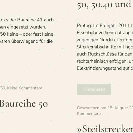
50, 50.40 und
des
Bw
Köln
loks der Baureihe 41 auch
Eifeltor
Pro­log: Im Früh­jahr 2011 
nen eingesetzt wurden.
Eisen­bahn­ver­kehr ent­lang 
50 keine – oder fast keine
zü­gen gen Nor­den. Der dor
waren überwiegend für die
Stre­cken­ab­schnitte mit ho
auch Rück­schlüsse für den G
rechts­rhei­nisch erfol­ge
Elek­tri­fi­zie­rungs­stand auf
zu
 50
.
Keine Kommentare
Weiterlesen
»Ober­
lahn­
Bau­reihe 50
stei­
Geschrieben am
18. August 2
ner
zu
Kommentare
Lok
»Steil­
der
stre­
»Steil­stre­ck
Bau­
cken­
reihe