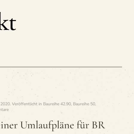
 2020
. Veröffentlicht in
Baureihe 42.90
,
Baureihe 50
,
zu
tare
»Ober­
lahn­
ei­ner Umlauf­pläne für BR
stei­
ner