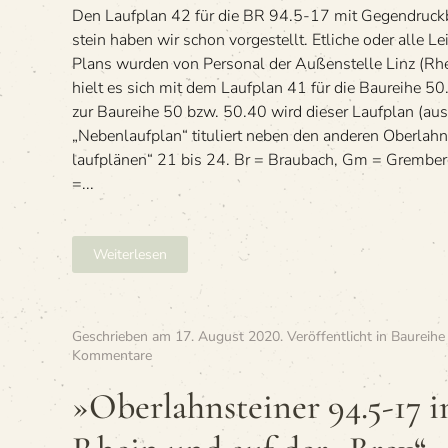
Den Lauf­plan 42 für die BR 94.5-17 mit Gegen­druck
stein haben wir schon vor­ge­stellt. Etli­che oder alle L
Plans wur­den von Per­so­nal der Außen­stelle Linz (Rhe
hielt es sich mit dem Lauf­plan 41 für die Bau­reihe 50.
zur Bau­reihe 50 bzw. 50.40 wird die­ser Lauf­plan (aus
„Neben­lauf­plan“ titu­liert neben den ande­ren Ober­lahn­
lauf­plä­nen“ 21 bis 24. Br = Brau­bach, Gm = Grem­b
=...
Weiterlesen
Geschrieben am
17. August 2020
. Veröffentlicht in
Baureihe 
zu
Kommentare
»Ober­
lahn­
»Ober­lahn­stei­ner 94.5-17 
stei­
ner