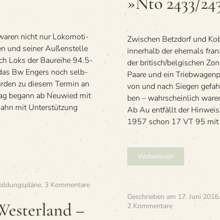
»Nto 2433/2
waren nicht nur Loko­mo­ti­
Zwi­schen Betz­dorf und Kob
n und sei­ner Außen­stelle
inner­halb der ehe­mals fran­
ch Loks der Bau­reihe 94.5-
der britisch/belgischen Zone
das Bw Engers noch selb­
Paare und ein Trieb­wa­gen
ur­den zu die­sem Ter­min an
von und nach Sie­gen gefah­
Tag begann ab Neu­wied mit
ben – wahr­schein­lich ware
ahn mit Unter­stüt­zung
Ab Au ent­fällt der Hinwei
1957 schon 17 VT 95 mit 
Weiterlesen
zu
ildungspläne
.
3 Kommentare
»E
Geschrieben am
17. Juni 2016
575
Westerland –
zu
2 Kommentare
/
»E