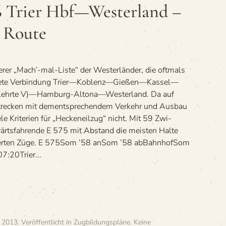
76 Trier Hbf—Westerland –
d Route
rer „Mach’-mal-Liste“ der Wes­ter­län­der, die oft­mals
h­nete Ver­bin­dung Trier—Koblenz—Gießen—Kassel—
ehrte V)—Hamburg-Altona—Westerland. Da auf
e­cken mit dem­entspre­chen­dem Ver­kehr und Aus­bau
e Kri­te­rien für „Hecken­eil­zug“ nicht. Mit 59 Zwi­
ärts­fah­rende E 575 mit Abstand die meis­ten Halte
ä­tier­ten Züge. E 575Som ’58 anSom ’58 abBahn­hofSom
:20Trier...
 2013
. Veröffentlicht in
Zugbildungspläne
.
Keine