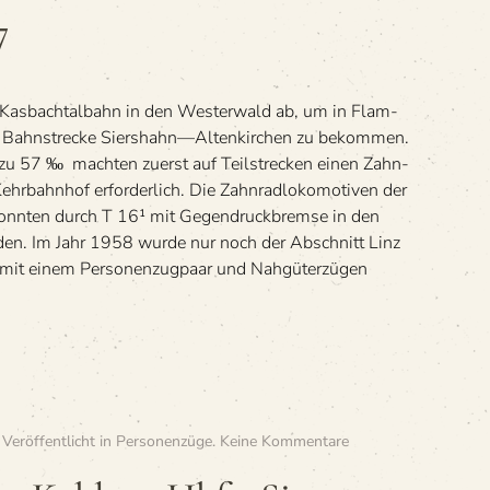
7
 Kas­bach­tal­bahn in den Wes­ter­wald ab, um in Flam­
e Bahn­stre­cke Siershahn—Altenkirchen zu bekom­men.
zu 57 ‰ mach­ten zuerst auf Teil­stre­cken einen Zahn­
hr­bahn­hof erfor­der­lich. Die Zahn­rad­lo­ko­mo­ti­ven der
konn­ten durch T 16¹ mit Gegen­druck­bremse in den
­den. Im Jahr 1958 wurde nur noch der Abschnitt Linz
 einem Per­so­nen­zug­paar und Nah­gü­ter­zü­gen
zu
. Veröffentlicht in
Personenzüge
.
Keine Kommentare
»Nto
2433/2434