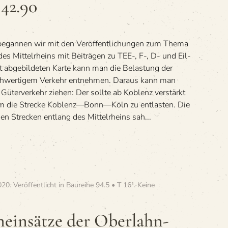
 42.90
Umlauf­
pläne
für
BR
began­nen wir mit den Ver­öf­fent­li­chun­gen zum Thema
50,
50.40
des Mit­tel­rheins mit Bei­trä­gen zu TEE-, F-, D- und Eil­
und
t abge­bil­de­ten Karte kann man die Belas­tung der
42.90
ch­wer­ti­gem Ver­kehr ent­neh­men. Dar­aus kann man
üter­ver­kehr zie­hen: Der sollte ab Koblenz ver­stärkt
n, um die Stre­cke Koblenz—Bonn—Köln zu entlasten. Die
 den Stre­cken ent­lang des Mit­tel­rheins sah...
020
. Veröffentlicht in
Baureihe 94.5 • T 16¹
.
Keine
en­ein­sätze der Ober­lahn­