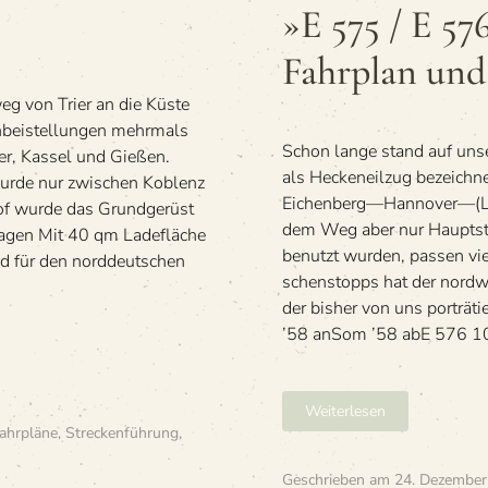
E 576
575
»E 575 / E 5
Trier
/
Hbf
E 576
Fahr­plan un
—
Trier
Westerland
Hbf
weg von Trier an die Küste
–
—
Zugbildung
bei­stel­lun­gen mehr­mals
Westerland
Schon lange stand auf unse­
–
r, Kas­sel und Gie­ßen.
Fahr­
als Hecken­eil­zug bezeic
 wurde nur zwi­schen Koblenz
plan
Eichenberg—Hannover—(L
of wurde das Grund­ge­rüst
und Route
dem Weg aber nur Haupt­str
wagen Mit 40 qm Lade­flä­che
benutzt wur­den, pas­sen viel
 für den nord­deut­schen
schen­stopps hat der nord­w
der bis­her von uns por­tr
’58 anSom ’58 abE 576 107
Weiterlesen
ahrpläne
,
Streckenführung
,
Geschrieben am
24. Dezember