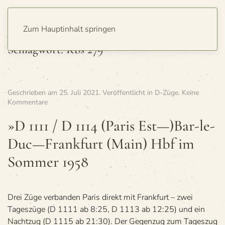
Zum Hauptinhalt springen
Schlagwort:
Kbs 279
Geschrieben am
25. Juli 2021
. Veröffentlicht in
D-Züge
.
Keine
zu
Kommentare
»D
1111
»D 1111 / D 1114 (Paris Est—)Bar-le-
/
Duc—Frankfurt (Main) Hbf im
D 1114
(Paris
Som­mer 1958
Est
—)Bar-
le-
Duc
Drei Züge verbanden Paris direkt mit Frankfurt – zwei
—
Frankfurt
Tageszüge (D 1111 ab 8:25, D 1113 ab 12:25) und ein
(Main)
Nachtzug (D 1115 ab 21:30). Der Gegenzug zum Tageszug