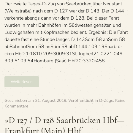
Hbf
Der zweite Tages-D-Zug von Saar­brü­cken über Neu­stadt
—
(Wein­straße) nach dem D 127 war der D 143. Der D 144
Frankfurt
ver­kehrte abends dann vor dem D 128. Bei die­ser Fahrt
(Main)
wur­den in mehr Bahn­hö­fen im Süd­wes­ten gehal­ten und
Hbf
Lud­wigs­ha­fen mit Kopf­ma­chen bedient. Ergeb­nis: Die Fahrt
dau­erte fast eine Stunde länger. D 143Som 58 anSom 58
abBahn­hofSom 58 anSom 58 abD 144 109:19Saar­brü­
cken Hbf21:1810 209:3009:31St. Ing­bert21:0221:049
309:5109:54Hom­burg (Saar) Hbf20:3320:458 ...
Weiterlesen
Geschrieben am
21. August 2019
. Veröffentlicht in
D-Züge
.
Keine
zu
Kommentare
»D
127
»D 127 / D 128 Saar­brü­cken Hbf—
/
Frankfurt (Main) Hbf
D 128