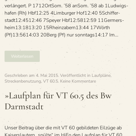
(Pf)
verlängert. P 1712OrtSom. ’58 anSom. ’58 ab 1Lud­wigs­
ha­fen (Rh) Hbf12:25 4Lim­bur­ger Hof12:40 5Schif­fer­
stadt12:4512:46 7Speyer Hbf12:5812:59 11Ger­mers­
heim13:1813:20 15Rheinz­abern13:44 17Wörth
(Pf)13:5614:03 20Berg (Pf) nur sonntags14:17 Im...
Weiterlesen
Geschrieben am
4. Mai 2015
. Veröffentlicht in
Laufpläne
,
zu
Streckenbenutzung
,
VT 60.5
.
Keine Kommentare
»Lauf­
plan
»Lauf­plan für VT 60.5 des Bw
für
Darmstadt
VT
60.5
des
Bw
Darmstadt
Unser Bei­trag über die mit VT 60 gebil­de­ten Eil­züge ab
Kai­sers­lau­tern „spülte“ im HiFo den Lauf­plan für VT 60.