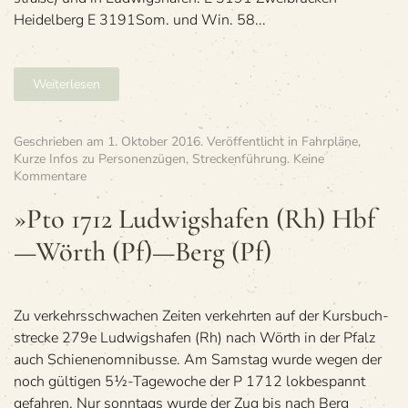
Heidelberg E 3191Som. und Win. 58...
Weiterlesen
Geschrieben am
1. Oktober 2016
. Veröffentlicht in
Fahrpläne
,
Kurze Infos zu Personenzügen
,
Streckenführung
.
Keine
zu
Kommentare
»Pto
1712
»Pto 1712 Lud­wigs­ha­fen (Rh) Hbf
Lud­
—Wörth (Pf)—Berg (Pf)
wigs­
ha­
fen
(Rh)
Hbf
Zu ver­kehrs­schwa­chen Zei­ten ver­kehr­ten auf der Kurs­buch­
—
stre­cke 279e Lud­wigs­ha­fen (Rh) nach Wörth in der Pfalz
Wörth
auch Schie­nen­om­ni­busse. Am Sams­tag wurde wegen der
(Pf)
noch gül­ti­gen 5½-Tage­wo­che der P 1712 lok­be­spannt
—
Berg
gefah­ren. Nur sonn­tags wurde der Zug bis nach Berg