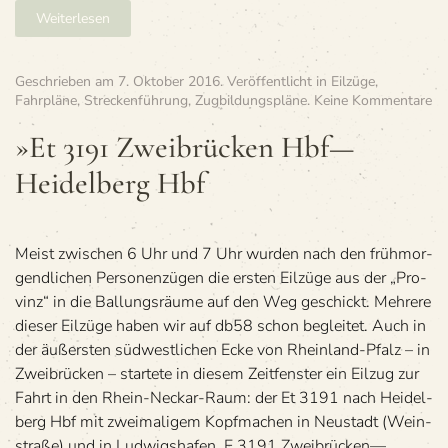
Weiterlesen
Geschrieben am
7. Oktober 2016
. Veröffentlicht in
Eilzüge
,
zu
Fahrpläne
,
Streckenführung
,
Zugbildungspläne
.
Keine Kommentare
»E
31
»Et 3191 Zwei­brü­cken Hbf—
Zw
Heidelberg Hbf
br
ck
Hb
—
He
Meist zwi­schen 6 Uhr und 7 Uhr wur­den nach den früh­mor­
Hb
gend­li­chen Per­so­nen­zü­gen die ers­ten Eil­züge aus der „Pro­
vinz“ in die Bal­lungs­räume auf den Weg geschickt. Meh­rere
die­ser Eil­züge haben wir auf db58 schon beglei­tet. Auch in
der äußers­ten süd­west­li­chen Ecke von Rhein­land-Pfalz – in
Zwei­brü­cken – star­tete in die­sem Zeit­fens­ter ein Eil­zug zur
Fahrt in den Rhein-Neckar-Raum: der Et 3191 nach Hei­del­
berg Hbf mit zwei­ma­li­gem Kopf­ma­chen in Neu­stadt (Wein­
straße) und in Ludwigshafen. E 3191 Zweibrücken—