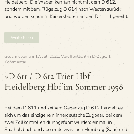
Heidelberg. Die Wagen kehrten nicht mit dem D 612,
sondern mit dem Flügelzug D 614 nach Westen zurück
und wurden schon in Kaiserslautern in den D 1114 gereiht.
Weiterlesen
Geschrieben am
17. Juli 2021
. Veröffentlicht in
D-Züge
.
1
zu
Kommentar
»D
611
»D 611 / D 612 Trier Hbf—
/
Heidelberg Hbf im Som­mer 1958
D 612
Trier
Hbf
—
Heidelberg
Bei dem D 611 und seinem Gegenzug D 612 handelt es
Hbf
sich um das einzige rein innerdeutsche Zugpaar, bei dem
im
zwei Zollkontrollen durchgeführt wurden: einmal in
Som­
Saarhölzbach und abermals zwischen Homburg (Saar) und
mer 1958