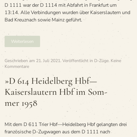
Hbf
D 1111 war der D 1114 mit Abfahrt in Frankfurt um
im
13:14. Alle Verbindungen wurden über Kaiserslautern und
Som­
mer 1958
Bad Kreuznach sowie Mainz geführt.
Weiterlesen
Geschrieben am
21. Juli 2021
. Veröffentlicht in
D-Züge
.
Keine
zu
Kommentare
»D
614
»D 614 Hei­del­berg Hbf—
Hei­
Kaiserslautern Hbf im Som­
del­
berg
mer 1958
Hbf
—
Kaiserslautern
Hbf
Mit dem D 611 Trier Hbf—Heidelberg Hbf gelangten drei
im
Som­
französische D-Zugwagen aus dem D 1111 nach
mer 1958