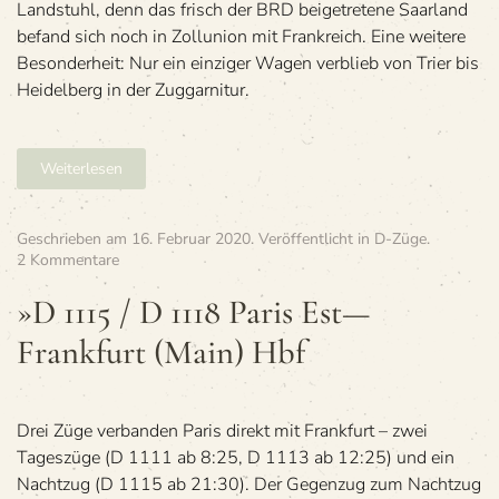
Landstuhl, denn das frisch der BRD beigetretene Saarland
befand sich noch in Zollunion mit Frankreich. Eine weitere
Besonderheit: Nur ein einziger Wagen verblieb von Trier bis
Heidelberg in der Zuggarnitur.
Weiterlesen
Geschrieben am
16. Februar 2020
. Veröffentlicht in
D-Züge
.
zu
2 Kommentare
»D
1115
»D 1115 / D 1118 Paris Est—
/
Frankfurt (Main) Hbf
D 1118
Paris
Est
—
Frankfurt
Drei Züge ver­ban­den Paris direkt mit Frank­furt – zwei
(Main)
Tages­züge (D 1111 ab 8:25, D 1113 ab 12:25) und ein
Hbf
Nacht­zug (D 1115 ab 21:30). Der Gegen­zug zum Nacht­zug