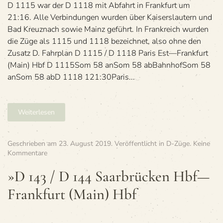
D 1115 war der D 1118 mit Abfahrt in Frank­furt um
21:16. Alle Ver­bin­dun­gen wur­den über Kai­sers­lau­tern und
Bad Kreuz­nach sowie Mainz geführt. In Frank­reich wur­den
die Züge als 1115 und 1118 bezeich­net, also ohne den
Zusatz D. Fahr­plan D 1115 / D 1118 Paris Est—Frankfurt
(Main) Hbf D 1115Som 58 anSom 58 abBahn­hofSom 58
anSom 58 abD 1118 121:30Paris...
Weiterlesen
Geschrieben am
23. August 2019
. Veröffentlicht in
D-Züge
.
Keine
zu
Kommentare
»D
143
»D 143 / D 144 Saar­brü­cken Hbf—
/
Frankfurt (Main) Hbf
D 144
Saar­
brü­
cken