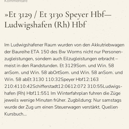
zu
Kommentare
»Et
3129
»Et 3129 / Et 3130 Speyer Hbf—
/
Ludwigshafen (Rh) Hbf
Et
3130
Speyer
Hbf
—
Im Lud­wigs­ha­fe­ner Raum wur­den von den Akku­trieb­wa­gen
Ludwigshafen
der Bau­reihe ETA 150 des Bw Worms nicht nur Per­so­nen­
(Rh) Hbf
zug­leis­tun­gen, son­dern auch Eil­zug­leis­tun­gen erbracht –
meist in den Randstunden. Et 3129Som. und Win. 58
anSom. und Win. 58 abOrtSom. und Win. 58 anSom. und
Win. 58 abEt 3130 110:32Speyer Hbf12:163
210:4110:42Schif­fer­stadt12:0612:072 310:55Lud­wigs­
ha­fen (Rh) Hbf11:551 Im Win­ter­fahr­plan fuh­ren die Züge
jeweils wenige Minu­ten früher. Zug­bil­dung: Nur sams­tags
wurde der Zug um einen Steu­er­wa­gen verstärkt. Quel­len
Kurs­buch...