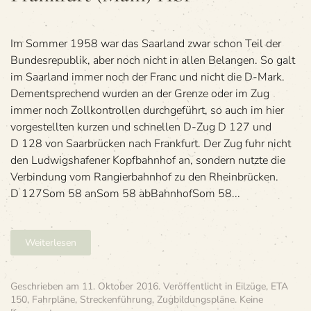
Saar­
brü­
cken
Hbf
Im Som­mer 1958 war das Saar­land zwar schon Teil der
—
Bun­des­re­pu­blik, aber noch nicht in allen Belan­gen. So galt
Frankfurt
im Saar­land immer noch der Franc und nicht die D-Mark.
(Main)
Dem­entspre­chend wur­den an der Grenze oder im Zug
Hbf
immer noch Zoll­kon­trol­len durch­ge­führt, so auch im hier
vor­ge­stell­ten kur­zen und schnel­len D-Zug D 127 und
D 128 von Saar­brü­cken nach Frank­furt. Der Zug fuhr nicht
den Lud­wigs­ha­fe­ner Kopf­bahn­hof an, son­dern nutzte die
Ver­bin­dung vom Ran­gier­bahn­hof zu den Rheinbrücken.
D 127Som 58 anSom 58 abBahn­hofSom 58...
Weiterlesen
Geschrieben am
11. Oktober 2016
. Veröffentlicht in
Eilzüge
,
ETA
150
,
Fahrpläne
,
Streckenführung
,
Zugbildungspläne
.
Keine