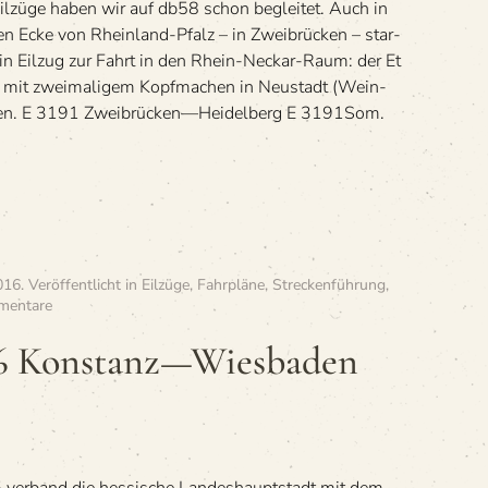
Eil­züge haben wir auf db58 schon beglei­tet. Auch in
hen Ecke von Rhein­land-Pfalz – in Zwei­brü­cken – star­
r ein Eil­zug zur Fahrt in den Rhein-Neckar-Raum: der Et
mit zwei­ma­li­gem Kopf­ma­chen in Neu­stadt (Wein­
fen. E 3191 Zweibrücken—Heidelberg E 3191Som.
016
. Veröffentlicht in
Eilzüge
,
Fahrpläne
,
Streckenführung
,
zu
mentare
»E
675
76 Konstanz—Wiesbaden
/
E 676
Konstanz
—
Wiesbaden
Hbf