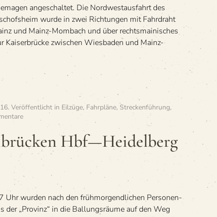
emagen angeschaltet. Die Nordwestausfahrt des
chofsheim wurde in zwei Richtungen mit Fahrdraht
Mainz und Mainz-Mombach und über rechtsmainisches
ur Kaiserbrücke zwischen Wiesbaden und Mainz-
016
. Veröffentlicht in
Eilzüge
,
Fahrpläne
,
Streckenführung
,
zu
mentare
»Et
3191
i­brü­cken Hbf—Heidelberg
Zwei­
brü­
cken
Hbf
—
Heidelberg
 Uhr wur­den nach den früh­mor­gend­li­chen Per­so­nen­
Hbf
aus der „Pro­vinz“ in die Bal­lungs­räume auf den Weg