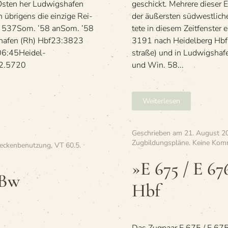
Osten her Lud­wigs­ha­fen
geschickt. Meh­rere die­ser 
übri­gens die ein­zige Rei­
der äußers­ten süd­west­li­c
n. E 537Som. ’58 anSom. ’58
tete in die­sem Zeit­fens­te
ha­fen (Rh) Hbf23:3823
3191 nach Hei­del­berg Hbf 
:45Hei­del­
straße) und in Ludwigsha
22.5720
und Win. 58...
Weiterlesen
Geschrieben am
21. August 2
Zugbildungspläne
.
Keine Kom
reckenbenutzung
,
VT 60.5
.
»E 675 / E 6
 Bw
Hbf