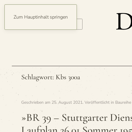
Zum Hauptinhalt springen
Schlagwort:
Kbs 300a
Geschrieben am
25. August 2021
. Veröffentlicht in
Baureihe
»BR 39 – Stutt­gar­ter Dien
Lauf­plan 26.01 Som­mer 19