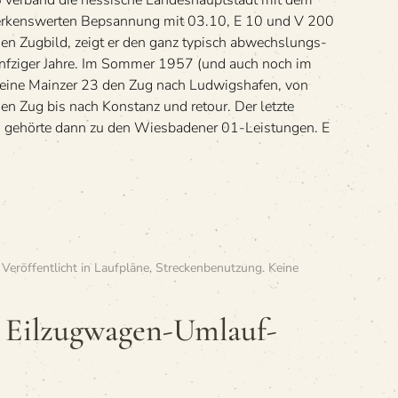
ver­band die hes­si­sche Lan­des­haupt­stadt mit dem
er­kens­wer­ten Bepsan­nung mit 03.10, E 10 und V 200
en Zug­bild, zeigt er den ganz typisch abwechs­lungs­
ünf­zi­ger Jahre. Im Som­mer 1957 (und auch noch im
eine Main­zer 23 den Zug nach Lud­wigs­ha­fen, von
en Zug bis nach Kon­stanz und retour. Der letzte
 gehörte dann zu den Wies­ba­de­ner 01-Leistungen. E
. Veröffentlicht in
Laufpläne
,
Streckenbenutzung
.
Keine
 Eil­zug­wa­gen-Umlauf­