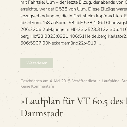
Hbf
mit Fahrt­ziel Ulm – der letzte Eil­zug, der abends von 
—
erreichte, war der E 538 von Ulm. Diese Eil­züge waren 
Ulm
se­zug­ver­bin­dun­gen, die in Crails­heim kopfmachte
Hbf
abOrtSom. ’58 anSom. ’58 abE 538 106:16Lud­wigs­
206:2206:26Mann­heim Hbf23:2523:3122 306:4106
berg Hbf23:0323:0921 406:51Hei­del­berg Karlstor
506:5907:00Neckar­ge­münd22:4919 ...
Weiterlesen
Geschrieben am
4. Mai 2015
. Veröffentlicht in
Laufpläne
,
St
zu
Keine Kommentare
»Lauf­
plan
»Lauf­plan für VT 60.5 des
für
VT
Darmstadt
60.5
des
Bw