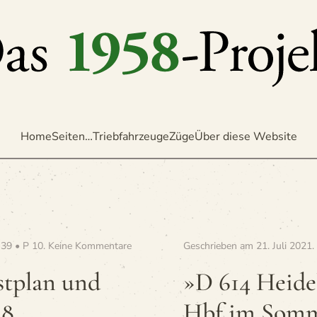
Home
Seiten…
Triebfahrzeuge
Züge
Über diese Website
zu
 39 • P 10
.
Keine Kommentare
Geschrieben am
21. Juli 2021
.
»BR
39
st­plan und
»D 614 Hei­d
–
Stutt­
58
Hbf im Som­m
gar­