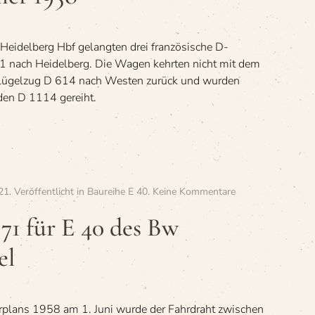
Hbf
—
Kaiserslautern
eidelberg Hbf gelangten drei französische D-
Hbf
im
nach Heidelberg. Die Wagen kehrten nicht mit dem
Som­
lügelzug D 614 nach Westen zurück und wurden
mer 1958
 den D 1114 gereiht.
zu
21
. Veröffentlicht in
Baureihe E 40
.
Keine Kommentare
»Umlauf­
plan
71 für E 40 des Bw
71
für
el
E 40
des
Bw
Koblenz-
plans 1958 am 1. Juni wurde der Fahrdraht zwischen
Mosel