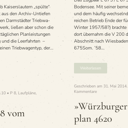
Das Zug­paar E 675 / E 675 
 Kai­sers­lau­tern „spülte“
Boden­see. Mit sei­ner bem
 aus den Archiv-Untie­fen
und dem häu­fig wech­seln­d
den Darm­städ­ter Trieb­wa­
rei­chen Betrieb Ende der f
werk, lie­ßen aber schon die
Win­ter 1957/58?) brachte 
g­li­chen Plan­leis­tun­gen
dort über­nahm die V 200 d
 und die Leer­fahr­ten –
Abschnitt nach Wies­ba­den
einen Trieb­wa­gen­typ, der...
675Som. ’58...
Weiterlesen
Geschrieben am
31. Mai 2014
zu
Kommentare
.10 • P 8
,
Laufpläne
,
»Würz­
bur­
»Würz­bur­ger
ger
 38 vom
Eil­
plan 4620
zug­
wa­