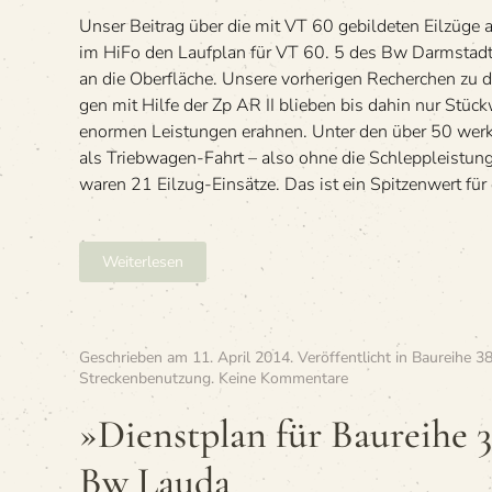
Darmstadt
Unser Bei­trag über die mit VT 60 gebil­de­ten Eil­züge ab
im HiFo den Lauf­plan für VT 60. 5 des Bw Darm­stadt
an die Ober­flä­che. Unsere vor­he­ri­gen Recher­chen zu 
gen mit Hilfe der Zp AR II blie­ben bis dahin nur Stück­
enor­men Leis­tun­gen erahnen. Unter den über 50 werk­tä
als Trieb­wa­gen-Fahrt – also ohne die Schlepp­leis­tung
waren 21 Eil­zug-Ein­sätze. Das ist ein Spit­zen­wert für 
Weiterlesen
Geschrieben am
11. April 2014
. Veröffentlicht in
Baureihe 38
zu
Streckenbenutzung
.
Keine Kommentare
»Dienst­
plan
»Dienst­plan für Bau­reihe
für
Bau­
Bw Lauda
reihe