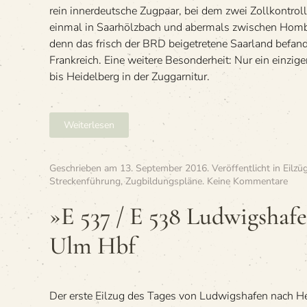
rein innerdeutsche Zugpaar, bei dem zwei Zollkontrol
einmal in Saarhölzbach und abermals zwischen Homb
denn das frisch der BRD beigetretene Saarland befand
Frankreich. Eine weitere Besonderheit: Nur ein einzig
bis Heidelberg in der Zuggarnitur.
Weiterlesen
Geschrieben am
13. September 2016
. Veröffentlicht in
Eilzü
zu
Streckenführung
,
Zugbildungspläne
.
Keine Kommentare
»E
537
»E 537 / E 538 Lud­wigs­ha
/
E 53
Ulm Hbf
Lud
wigs
ha­
fen
Der erste Eil­zug des Tages von Lud­wigs­ha­fen nach He
(Rh)