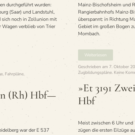
im
len durchgeführt wurden:
Mainz-Bischofsheim und R
Som­
urg (Saar) und Landstuhl,
Rangierbahnhofs Mainz-Bis
mer 1958
 sich noch in Zollunion mit
überspannt: in Richtung 
er Wagen verblieb von Trier
Gebiet im großen Bogen z
Mombach.
Weiterlesen
Geschrieben am
7. Oktober 2
Zugbildungspläne
.
Keine Kom
ge
,
Fahrpläne
,
»Et 3191 Zwe
­fen (Rh) Hbf—
Hbf
8
­
­
Meist zwi­schen 6 Uhr und 7
i­del­berg war der E 537
zü­gen die ers­ten Eil­züge 