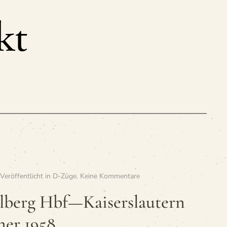
zu
 Veröffentlicht in
D-Züge
.
Keine Kommentare
»D
614
el­berg Hbf—Kaiserslautern
Hei­
del­
er 1958
berg