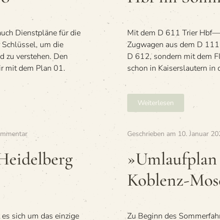
ter
Dienst­
plan
uch Dienstpläne für die
Mit dem D 611 Trier Hbf—H
und
Lauf­
r Schlüssel, um die
Zugwagen aus dem D 1111 
plan
d zu verstehen. Den
D 612, sondern mit dem F
26.01
ir mit dem Plan 01.
schon in Kaiserslautern in
Som­
mer 1958
Weiterlesen
zu
ommentar
Geschrieben am
10. Januar 20
»D
611
Heidelberg
»Umlauf­plan 
/
D 612
Koblenz-Mos
Trier
Hbf
—
Heidelberg
s sich um das einzige
Zu Beginn des Sommerfahr
Hbf