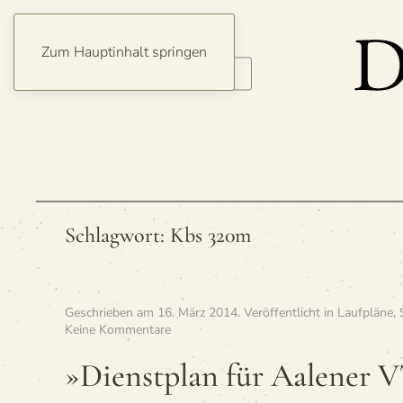
Zum Hauptinhalt springen
Schlagwort:
Kbs 320m
Geschrieben am
16. März 2014
. Veröffentlicht in
Laufpläne
,
zu
Keine Kommentare
»Dienst­
plan
»Dienst­plan für Aale­ner 
für
Aale­