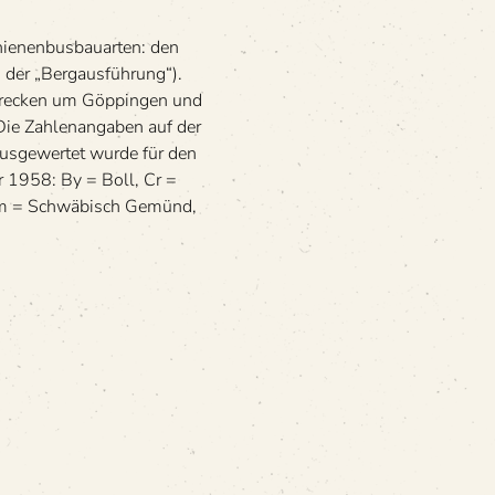
e­nen­bus­bau­ar­ten: den
 der „Berg­aus­füh­rung“).
 Stre­cken um Göp­pin­gen und
ie Zah­len­an­ga­ben auf der
us­ge­wer­tet wurde für den
r 1958: By = Boll, Cr =
 Gm = Schwä­bisch Gemünd,