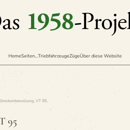
Home
Seiten…
Triebfahrzeuge
Züge
Über diese Website
Streckenbenutzung
,
VT 95
.
VT 95