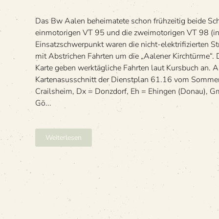
ner
VT 95
Das Bw Aalen behei­ma­tete schon früh­zei­tig beide Schi
ein­mo­to­ri­gen VT 95 und die zwei­mo­to­ri­gen VT 98 (in
Ein­satz­schwer­punkt waren die nicht-elek­tri­fi­zier­ten
mit Abstri­chen Fahr­ten um die „Aale­ner Kirchtürme“. D
Karte geben werk­täg­li­che Fahr­ten laut Kurs­buch an. A
Kar­ten­a­sus­schnitt der Dienst­plan 61.16 vom Som­me
Crails­heim, Dx = Don­z­dorf, Eh = Ehin­gen (Donau),
Gö...
Weiterlesen