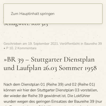
Zum Hauptinhalt springen
Schlagwort:
Kbs 323
Geschrieben am
19. September 2021
. Veröffentlicht in
Baureihe 39
zu
• P 10
.
2 Kommentare
»BR
39
»BR 39 – Stutt­gar­ter Dienst­plan
–
und Lauf­plan 26.03 Som­mer 1958
Stutt­
gar­
ter
Dienst­
plan
Nach dem Dienstplan 01 (Reihe 39) und 02 (Reihe 01)
und
können wir hier den Stuttgarter Dienstplan 03 vorstellen,
Lauf­
der wieder der Reihe 39 gewidmet ist. Die Lokführer
plan
wurden wegen des geringen Einsatzes der Baureihe 39 (nur
26.03