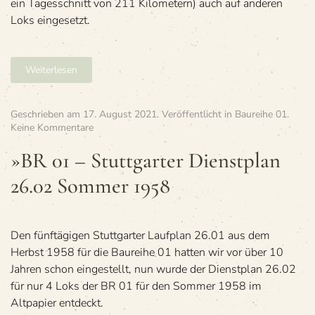
Som­
ein Tagesschnitt von 211 Kilometern) auch auf anderen
mer 1958
Loks eingesetzt.
Weiterlesen
Geschrieben am
17. August 2021
. Veröffentlicht in
Baureihe 01
.
zu
Keine Kommentare
»BR
01
»BR 01 – Stutt­gar­ter Dienst­plan
–
26.02 Som­mer 1958
Stutt­
gar­
ter
Dienst­
plan
Den fünftägigen Stuttgarter Laufplan 26.01 aus dem
26.02
Herbst 1958 für die Baureihe 01 hatten wir vor über 10
Som­
Jahren schon eingestellt, nun wurde der Dienstplan 26.02
mer 1958
für nur 4 Loks der BR 01 für den Sommer 1958 im
Altpapier entdeckt.