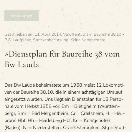
Weiterlesen
Geschrieben am
11. April 2014
. Veröffentlicht in
Baureihe 38.10 •
zu
P 8
,
Laufpläne
,
Streckenbenutzung
.
Keine Kommentare
»Dienst­
plan
»Dienst­plan für Bau­reihe 38 vom
für
Bw Lauda
Bau­
reihe
38
vom
Bw Lauda
Das Bw Lauda behei­ma­tete um 1958 meist 12 Loko­mo­ti­
ven der Bau­reihe 38.10, die in einem acht­tä­gi­gen Umlauf
ein­ge­setzt wur­den. Uns liegt ein Dienst­plan für 18 Per­so­
nale vom Herbst 1958 vor. Bm = Bie­tig­heim (Würt­tem­
berg), Bmr = Bad Mer­gen­theim, Cr = Crails­heim, H = Heil­
bronn Hbf, Hb = Hei­del­berg Hbf, Kö = Königs­ho­fen
(Baden), Ni = Nie­der­stet­ten, Os = Oster­bur­ken, Stg = Stutt­