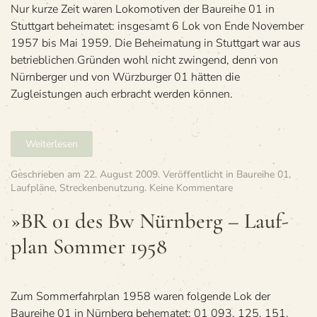
plan
Nur kurze Zeit waren Lokomotiven der Baureihe 01 in
26.01
Stuttgart beheimatet: insgesamt 6 Lok von Ende November
Win­
1957 bis Mai 1959. Die Beheimatung in Stuttgart war aus
ter
betrieblichen Gründen wohl nicht zwingend, denn von
1958/59
Nürnberger und von Würzburger 01 hätten die
Zugleistungen auch erbracht werden können.
Weiterlesen
Geschrieben am
22. August 2009
. Veröffentlicht in
Baureihe 01
,
zu
Laufpläne
,
Streckenbenutzung
.
Keine Kommentare
»BR
01
»BR 01 des Bw Nürn­berg – Lauf­
des
plan Som­mer 1958
Bw
Nürn­
berg
–
Lauf­
Zum Sommerfahrplan 1958 waren folgende Lok der
plan
Baureihe 01 in Nürnberg behematet: 01 093, 125, 151,