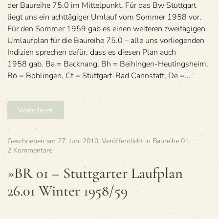
der Bau­reihe 75.0 im Mit­tel­punkt. Für das Bw Stutt­gart
Stuttgart
liegt uns ein acht­tä­gi­ger Umlauf vom Som­mer 1958 vor.
Für den Som­mer 1959 gab es einen wei­te­ren zwei­tä­gi­gen
Umlauf­plan für die Bau­reihe 75.0 – alle uns vor­lie­gen­den
Indi­zien spre­chen dafür, dass es die­sen Plan auch
1958 gab. Ba = Back­nang, Bh = Bei­hin­gen-Heu­tings­heim,
Bö = Böb­lin­gen, Ct = Stutt­gart-Bad Cannstatt, De =...
Weiterlesen
Geschrieben am
27. Juni 2010
. Veröffentlicht in
Baureihe 01
.
zu
2 Kommentare
»BR
01
»BR 01 – Stutt­gar­ter Lauf­plan
–
26.01 Win­ter 1958/59
Stutt­
gar­
ter
Lauf­