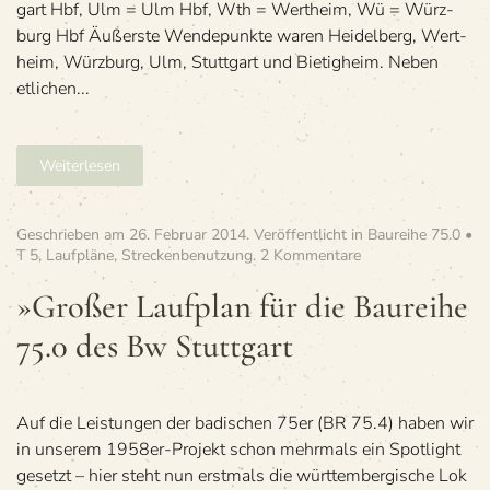
gart Hbf, Ulm = Ulm Hbf, Wth = Wert­heim, Wü = Würz­
burg Hbf Äußerste Wen­de­punkte waren Hei­del­berg, Wert­
heim, Würz­burg, Ulm, Stutt­gart und Bie­tig­heim. Neben
etli­chen...
Weiterlesen
Geschrieben am
26. Februar 2014
. Veröffentlicht in
Baureihe 75.0 •
zu
T 5
,
Laufpläne
,
Streckenbenutzung
.
2 Kommentare
»Gro­
ßer
»Gro­ßer Lauf­plan für die Bau­reihe
Lauf­
75.0 des Bw Stuttgart
plan
für
die
Bau­
reihe
Auf die Leis­tun­gen der badi­schen 75er (BR 75.4) haben wir
75.0
in unse­rem 1958er-Pro­jekt schon mehr­mals ein Spot­light
des
gesetzt – hier steht nun erst­mals die würt­tem­ber­gi­sche Lok
Bw