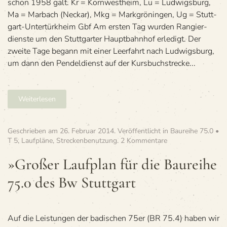
schon 1958 galt. Kr = Korn­west­heim, Lu = Lud­wigs­burg,
Ma = Mar­bach (Neckar), Mkg = Mark­grö­nin­gen, Ug = Stutt­
gart-Unter­türk­heim Gbf Am ers­ten Tag wur­den Ran­gier­
dienste um den Stutt­gar­ter Haupt­bahn­hof erle­digt. Der
zweite Tage begann mit einer Leer­fahrt nach Lud­wigs­burg,
um dann den Pen­del­dienst auf der Kurs­buch­stre­cke...
Weiterlesen
Geschrieben am
26. Februar 2014
. Veröffentlicht in
Baureihe 75.0 •
zu
T 5
,
Laufpläne
,
Streckenbenutzung
.
2 Kommentare
»Gro­
ßer
»Gro­ßer Lauf­plan für die Bau­reihe
Lauf­
75.0 des Bw Stuttgart
plan
für
die
Bau­
reihe
Auf die Leis­tun­gen der badi­schen 75er (BR 75.4) haben wir
75.0