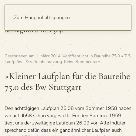
Zum Hauptinhalt springen
Schlagwort:
Kbs 323e
Geschrieben am
1. März 2014
. Veröffentlicht in
Baureihe 75.0 • T 5
,
zu
Laufpläne
,
Streckenbenutzung
.
Keine Kommentare
»Klei­
ner
»Klei­ner Lauf­plan für die Bau­reihe
Lauf­
75.0 des Bw Stuttgart
plan
für
die
Bau­
reihe
Den acht­tä­gi­gen Lauf­plan 26.08 vom Som­mer 1958 haben
75.0
wir auf db58 schon vor­ge­stellt. Für den Som­mer 1959
des
liegt uns der zwei­tä­gige Lauf­plan 26.09 vor. Alle Indi­zien
Bw
spre­chend dafür, dass ein ganz ähn­li­cher Lauf­plan auch
Stuttgart