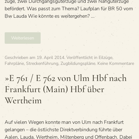
züge, zwei Durch­gangs­gü­ter­züge und zwei Nah­gü­ter­züge
befördert. Was passt zum Thema? Lauf­plan für BR 50 vom
Bw Lauda Wie könnte es weitergehen? ...
Weiterlesen
Geschrieben am
19. April 2014
. Veröffentlicht in
Eilzüge
,
zu
Fahrpläne
,
Streckenführung
,
Zugbildungspläne
.
Keine Kommentare
»E
76
»E 761 / E 762 von Ulm Hbf nach
/
Frank­furt (Main) Hbf über
E 
vo
Wertheim
U
Hb
na
Fr
Auf vie­len Wegen konnte man von Ulm nach Frank­furt
fu
(M
gelan­gen – die öst­lichste Direkt­ver­bin­dung führte über
Hb
Aalen, Lauda, Wert­heim, Mil­ten­berg und Offen­bach. Dabei