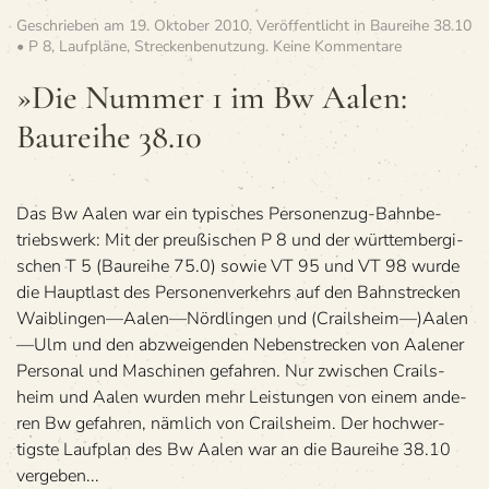
Geschrieben am
19. Oktober 2010
. Veröffentlicht in
Baureihe 38.10
zu
• P 8
,
Laufpläne
,
Streckenbenutzung
.
Keine Kommentare
»Die
Num­
»Die Num­mer 1 im Bw Aalen:
mer
Bau­reihe 38.10
1 im
Bw
Aalen:
Bau­
reihe
Das Bw Aalen war ein typi­sches Per­so­nen­zug-Bahn­be­
38.10
triebs­werk: Mit der preu­ßi­schen P 8 und der würt­tem­ber­gi­
schen T 5 (Bau­reihe 75.0) sowie VT 95 und VT 98 wurde
die Haupt­last des Per­so­nen­ver­kehrs auf den Bahn­stre­cken
Waiblingen—Aalen—Nördlingen und (Crailsheim—)Aalen
—Ulm und den abzwei­gen­den Neben­stre­cken von Aale­ner
Per­so­nal und Maschi­nen gefah­ren. Nur zwi­schen Crails­
heim und Aalen wur­den mehr Leis­tun­gen von einem ande­
ren Bw gefah­ren, näm­lich von Crailsheim. Der hoch­wer­
tigste Lauf­plan des Bw Aalen war an die Bau­reihe 38.10
ver­ge­ben...