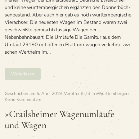
nier­ten Wagen der Ein­heits­bau­art. Badi­sche Zwei­ach­ser
und keine würt­tem­ber­gi­schen ergänz­ten den Don­ner­büch­
sen­be­stand. Aber auch hier gab es noch würt­tem­ber­gi­sche
Vier­ach­ser. Die neu­es­ten Wagen im Bestand waren zwei
geschweißte gemischt­klas­sige Wagen der
Nebenbahnbauart. Die Umläufe Die Gar­ni­tur aus dem
Umlauf 29190 mit offe­nen Platt­form­wa­gen ver­kehrte zwi­
schen Wert­heim im...
Weiterlesen
Geschrieben am
5. April 2019
. Veröffentlicht in
»Württemberger«
.
zu
Keine Kommentare
»Crails­
hei­
»Crails­hei­mer Wagen­um­läufe
mer
und Wagen
Wagen­
um­
läufe