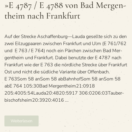
4787
»E 4787 / E 4788 von Bad Mer­gen­
/
theim nach Frankfurt
E 4788
von
Bad
Mer­
gen­
Auf der Stre­cke Aschaffenburg—Lauda gesellte sich zu den
theim
zwei Eil­zug­paa­ren zwi­schen Frank­furt und Ulm (E 761/762
nach
und E 763 / E 764) noch ein Pär­chen zwi­schen Bad Mer­
Frankfurt
gen­theim und Frank­furt. Dabei benutzte der E 4787 nach
Frank­furt wie der E 763 die nörd­li­che Stre­cke über Frank­furt
Ost und nicht die süd­li­che Vari­ante über Offenbach.
E 763Som 58 anSom 58 abBahn­hofSom 58 anSom 58
abE 764 105:30Bad Mer­gen­theim21:0918
205:4005:54Lauda20:4820:5917 306:0206:03Tau­ber­
bi­schofs­heim20:3920:4016 ...
Weiterlesen