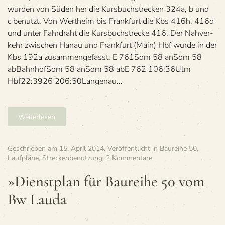
üb
wur­den von Süden her die Kurs­buch­stre­cken 324a, b und
We
c benutzt. Von Wert­heim bis Frank­furt die Kbs 416h, 416d
und unter Fahr­draht die Kurs­buch­stre­cke 416. Der Nah­ver­
kehr zwi­schen Hanau und Frank­furt (Main) Hbf wurde in der
Kbs 192a zusammengefasst. E 761Som 58 anSom 58
abBahn­hofSom 58 anSom 58 abE 762 106:36Ulm
Hbf22:3926 206:50Lan­ge­nau...
Weiterlesen
Geschrieben am
15. April 2014
. Veröffentlicht in
Baureihe 50
,
zu
Laufpläne
,
Streckenbenutzung
.
2 Kommentare
»Dienst­
plan
»Dienst­plan für Bau­reihe 50 vom
für
Bw Lauda
Bau­
reihe
50
vom