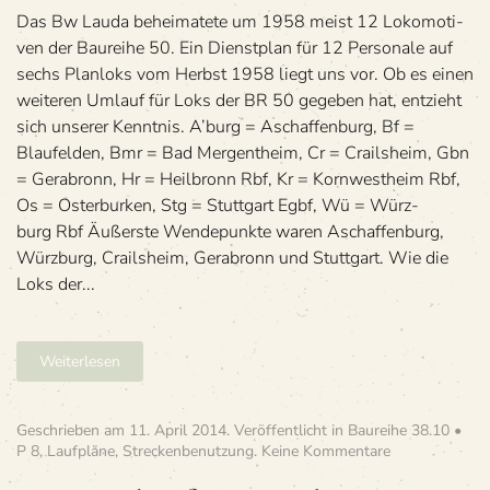
Bw Lauda
Das Bw Lauda behei­ma­tete um 1958 meist 12 Loko­mo­ti­
ven der Bau­reihe 50. Ein Dienst­plan für 12 Per­so­nale auf
sechs Plan­loks vom Herbst 1958 liegt uns vor. Ob es einen
wei­te­ren Umlauf für Loks der BR 50 gege­ben hat, ent­zieht
sich unse­rer Kenntnis. A’burg = Aschaf­fen­burg, Bf =
Blaufel­den, Bmr = Bad Mer­gen­theim, Cr = Crails­heim, Gbn
= Gera­bronn, Hr = Heil­bronn Rbf, Kr = Korn­west­heim Rbf,
Os = Oster­bur­ken, Stg = Stutt­gart Egbf, Wü = Würz­
burg Rbf Äußerste Wen­de­punkte waren Aschaf­fen­burg,
Würz­burg, Crails­heim, Gera­bronn und Stutt­gart. Wie die
Loks der...
Weiterlesen
Geschrieben am
11. April 2014
. Veröffentlicht in
Baureihe 38.10 •
zu
P 8
,
Laufpläne
,
Streckenbenutzung
.
Keine Kommentare
»Dienst­