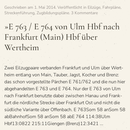
Geschrieben am
1. Mai 2014
. Veröffentlicht in
Eilzüge
,
Fahrpläne
,
zu
Streckenführung
,
Zugbildungspläne
.
3 Kommentare
»E
763
»E 763 / E 764 von Ulm Hbf nach
/
Frank­furt (Main) Hbf über
E 764
von
Wertheim
Ulm
Hbf
nach
Frank­
Zwei Eil­zug­paare ver­ban­den Frank­furt und Ulm über Wert­
furt
(Main)
heim ent­lang von Main, Tau­ber, Jagst, Kocher und Brenz:
Hbf
das schon vor­ge­stellte Pär­chen E 761/762 und die nun hier
über
abge­han­del­ten E 763 und E 764. Nur der E 763 von Ulm
Wertheim
nach Frank­furt benutzte dabei zwi­schen Hanau und Frank­
furt die nörd­li­che Stre­cke über Frank­furt Ost und nicht die
süd­li­che Vari­ante über Offenbach. E 763Som 58 anSom 58
abBahn­hofSom 58 anSom 58 abE 764 114:38Ulm
Hbf13:0822 215:11Gien­gen (Brenz)12:3421 ...