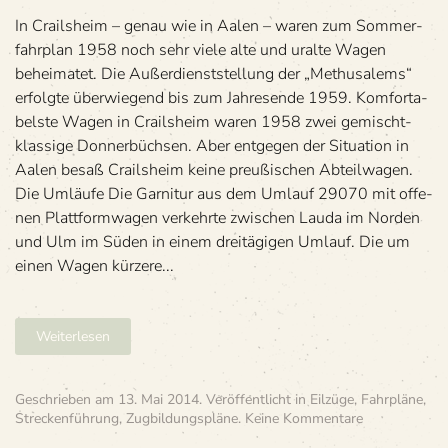
und Wagen
In Crails­heim – genau wie in Aalen – waren zum Som­mer­
fahr­plan 1958 noch sehr viele alte und uralte Wagen
behei­ma­tet. Die Außer­dienst­stel­lung der „Methu­sa­lems“
erfolgte über­wie­gend bis zum Jah­res­ende 1959. Kom­for­ta­
belste Wagen in Crails­heim waren 1958 zwei gemischt­
klas­sige Donnerbüchsen. Aber ent­ge­gen der Situa­tion in
Aalen besaß Crails­heim keine preu­ßi­schen Abteilwagen.
Die Umläufe Die Gar­ni­tur aus dem Umlauf 29070 mit offe­
nen Platt­form­wa­gen ver­kehrte zwi­schen Lauda im Nor­den
und Ulm im Süden in einem drei­tä­gi­gen Umlauf. Die um
einen Wagen kür­zere...
Weiterlesen
Geschrieben am
13. Mai 2014
. Veröffentlicht in
Eilzüge
,
Fahrpläne
,
zu
Streckenführung
,
Zugbildungspläne
.
Keine Kommentare
»E