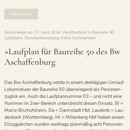
Weiterlesen
Geschrieben am
27. April 2014
. Veröffentlicht in
Baureihe 50
,
zu
Laufpläne
,
Streckenbenutzung
.
Keine Kommentare
»Lauf­
plan
»Lauf­plan für Bau­reihe 50 des Bw
für
Aschaffenburg
Bau­
reihe
50
des
Bw
Das Bw Aschaf­fen­burg setzte in einem drei­tä­gi­gen Umlauf
Aschaffenburg
Loko­mo­ti­ven der Bau­reihe 50 über­wie­gend als Per­so­nen­
zug­lok ein. Auch die Lauf­plan­num­mer 03 – und nicht eine
Num­mer im 2xer-Bereich unter­streicht die­sen Einsatz. Bi =
Mainz-Bischofs­heim, Da = Darm­stadt Hbf, Lau­denb = Lau­
den­bach (Würt­tem­berg), Mi = Mil­ten­berg Hbf Neben einem
Eil­zug­pär­chen wur­den werk­tags plan­mä­ßig acht Per­so­nen­