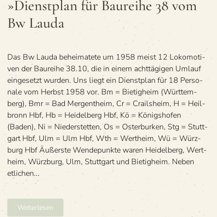
plan
»Dienst­plan für Bau­reihe 38 vom
für
Bw Lauda
Bau­
reihe
38
vom
Bw Lauda
Das Bw Lauda behei­ma­tete um 1958 meist 12 Loko­mo­ti­
ven der Bau­reihe 38.10, die in einem acht­tä­gi­gen Umlauf
ein­ge­setzt wur­den. Uns liegt ein Dienst­plan für 18 Per­so­
nale vom Herbst 1958 vor. Bm = Bie­tig­heim (Würt­tem­
berg), Bmr = Bad Mer­gen­theim, Cr = Crails­heim, H = Heil­
bronn Hbf, Hb = Hei­del­berg Hbf, Kö = Königs­ho­fen
(Baden), Ni = Nie­der­stet­ten, Os = Oster­bur­ken, Stg = Stutt­
gart Hbf, Ulm = Ulm Hbf, Wth = Wert­heim, Wü = Würz­
burg Hbf Äußerste Wen­de­punkte waren Hei­del­berg, Wert­
heim, Würz­burg, Ulm, Stutt­gart und Bie­tig­heim. Neben
etli­chen...
Weiterlesen