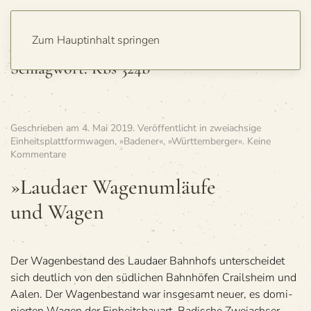
Zum Hauptinhalt springen
Schlagwort:
Kbs 324b
Geschrieben am
4. Mai 2019
. Veröffentlicht in
zweiachsige
Einheitsplattformwagen
,
»Badener«
,
»Württemberger«
.
Keine
zu
Kommentare
»Lau­
daer
»Lau­daer Wagen­um­läufe
Wagen­
und Wagen
um­
läufe
und Wagen
Der Wagen­be­stand des Lau­daer Bahn­hofs unter­schei­det
sich deut­lich von den süd­li­chen Bahn­hö­fen Crails­heim und
Aalen. Der Wagen­be­stand war ins­ge­samt neuer, es domi­