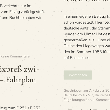
berg
B verkehrte nur im
Hbf
zum Eilzug zurückgestuft.
—
In einem eige­nen Bei­trag h
Zürich
 und Buchloe haben wir
HB
schon vor­ge­stellt. Hier f
deut­sche Anteil der Stam
wurde vom Ulmer Hbf gestellt
gen­der­ma­ßen aus – über d
Die bei­den Lie­ge­wa­gen 
den im Som­mer 1958 für den
zu
.
Keine Kommentare
auf Basis eines...
»D
351
-Expreß zwi­
/
D 352
Weiterlesen
– Fahr­plan
Vor­
arl­
berg-
Geschrieben am
7. Februar 20
Expreß
Baureihe 75.4 • VIc
,
Baureihe 
zwi­
Zugbildungspläne
.
1 Komment
schen
Ulm
el­zug zum F 251 / F 252