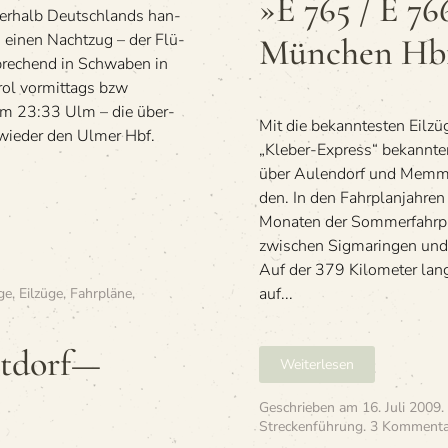
»E 765 / E 7
und
er­halb Deutsch­lands han­
Inns­
 einen Nacht­zug – der Flü­
München Hb
bruck
pre­chend in Schwa­ben in
–
Fahr­
ol vor­mit­tags bzw
plan
um 23:33 Ulm – die über­
und
Mit die bekann­tes­ten Eil­zü
wie­der den Ulmer Hbf.
Strecke
„Kle­ber-Express“ bekann­t
über Aulen­dorf und Mem­min
den. In den Fahr­plan­jah­r
Mona­ten der Som­mer­fahr­p
zwi­schen Sig­ma­rin­gen und 
Auf der 379 Kilo­me­ter lan­
auf...
ge
,
Eilzüge
,
Fahrpläne
,
stdorf—
Weiterlesen
orf
Geschrieben am
16. Juli 2009
.
Streckenführung
.
3 Kommenta
nd