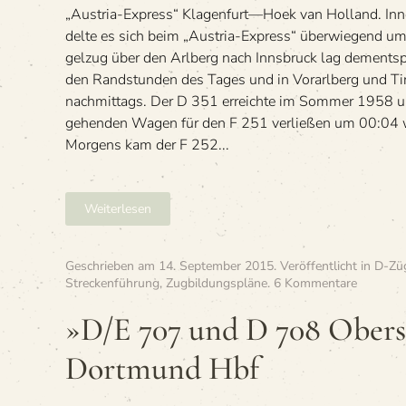
„Aus­tria-Express“ Klagenfurt—Hoek van Hol­land. Inn
delte es sich beim „Aus­tria-Express“ über­wie­gend um
gel­zug über den Arl­berg nach Inns­bruck lag dem­ents
den Rand­stun­den des Tages und in Vor­arl­berg und Tir
nachmittags. Der D 351 erreichte im Som­mer 1958 
ge­hen­den Wagen für den F 251 ver­lie­ßen um 00:04 
Mor­gens kam der F 252...
Weiterlesen
Geschrieben am
14. September 2015
. Veröffentlicht in
D-Zü
zu
Streckenführung
,
Zugbildungspläne
.
6 Kommentare
»D/E
707
»D/E 707 und D 708 Ober
und
D 708
Dortmund Hbf
Oberstd
—
Dortmu