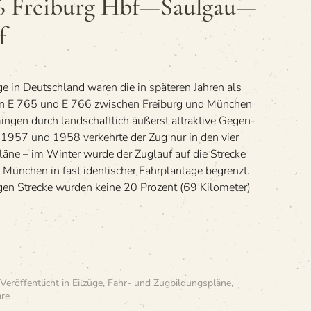
66 Frei­burg Hbf—Saulgau—
/
E 766
f
Frei­
burg
Hbf
—
ge in Deutsch­land waren die in spä­te­ren Jah­ren als
Saulgau
—
en E 765 und E 766 zwi­schen Frei­burg und Mün­chen
München
­gen durch land­schaft­lich äußerst attrak­tive Gegen­
Hbf
en 1957 und 1958 ver­kehrte der Zug nur in den vier
läne – im Win­ter wurde der Zug­lauf auf die Stre­cke
Mün­chen in fast iden­ti­scher Fahr­pl­an­lage begrenzt.
gen Stre­cke wur­den keine 20 Pro­zent (69 Kilo­me­ter)
 Veröffentlicht in
Eilzüge
,
Fahr- und Zugbildungspläne
,
zu
re
»Eil­