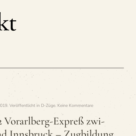
zu
2019
. Veröffentlicht in
D-Züge
.
Keine Kommentare
»D
351
2 Vor­arl­berg-Expreß zwi­
/
D 352
d Inns­bruck – Zugbildung
Vor­