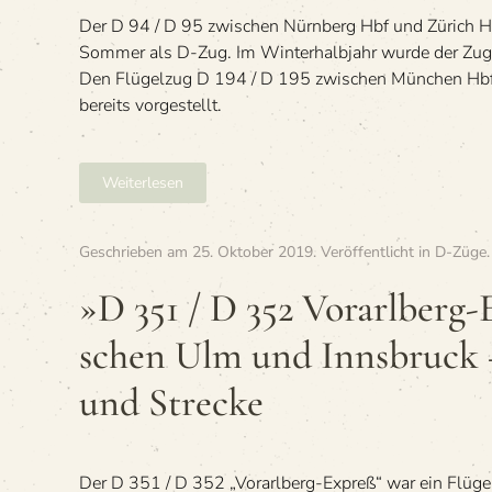
Der D 94 / D 95 zwischen Nürnberg Hbf und Zürich H
Sommer als D-Zug. Im Winterhalbjahr wurde der Zug 
Den Flügelzug D 194 / D 195 zwischen München Hbf
bereits vorgestellt.
Weiterlesen
Geschrieben am
25. Oktober 2019
. Veröffentlicht in
D-Züge
»D 351 / D 352 Vor­arl­berg
schen Ulm und Inns­bruck 
und Strecke
Der D 351 / D 352 „Vor­arl­berg-Expreß“ war ein Flü­g