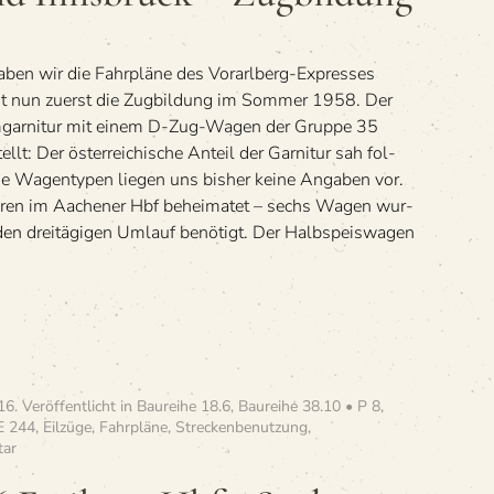
arl­
berg-
Expreß
aben wir die Fahr­pläne des Vor­arl­berg-Expres­ses
zwi­
schen
olgt nun zuerst die Zug­bil­dung im Som­mer 1958. Der
Ulm
m­gar­ni­tur mit einem D-Zug-Wagen der Gruppe 35
und
: Der öster­rei­chi­sche Anteil der Gar­ni­tur sah fol­
Inns­
ie Wagen­ty­pen lie­gen uns bis­her keine Anga­ben vor.
bruck
–
waren im Aache­ner Hbf behei­ma­tet – sechs Wagen wur­
Zugbildung
 drei­tä­gi­gen Umlauf benötigt. Der Halb­speis­wa­gen
16
. Veröffentlicht in
Baureihe 18.6
,
Baureihe 38.10 • P 8
,
E 244
,
Eilzüge
,
Fahrpläne
,
Streckenbenutzung
,
zu
ar
»E
765