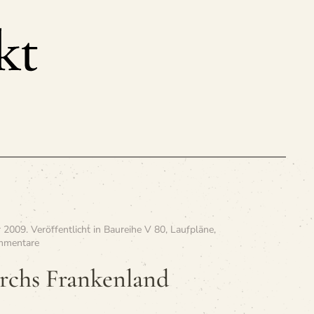
r 2009
. Veröffentlicht in
Baureihe V 80
,
Laufpläne
,
zu
mmentare
»Mit
V 80
rchs Frankenland
durchs
Frankenland