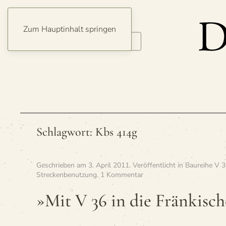
Zum Hauptinhalt springen
Schlagwort:
Kbs 414g
Geschrieben am
3. April 2011
. Veröffentlicht in
Baureihe V 
zu
Streckenbenutzung
.
1 Kommentar
»Mit
V 36 in
»Mit V 36 in die Frän­ki­sc
die
Frän­
ki­