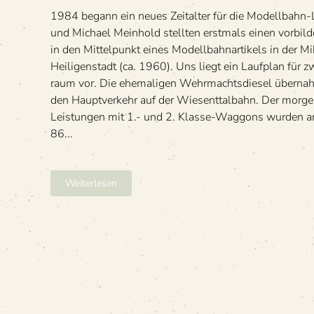
sche
1984 begann ein neues Zeit­al­ter für die Modell­bahn-Lit
Schweiz
und Michael Mein­hold stell­ten erst­mals einen vor­bild­or
in den Mit­tel­punkt eines Modell­bahn­ar­ti­kels in der M
Hei­li­gen­stadt (ca. 1960). Uns liegt ein Lauf­plan für 
raum vor. Die ehe­ma­li­gen Wehr­machts­die­sel über­
den Haupt­ver­kehr auf der Wie­senttal­bahn. Der mor­gen
Leis­tun­gen mit 1.- und 2. Klasse-Wag­gons wur­den a
86...
Weiterlesen