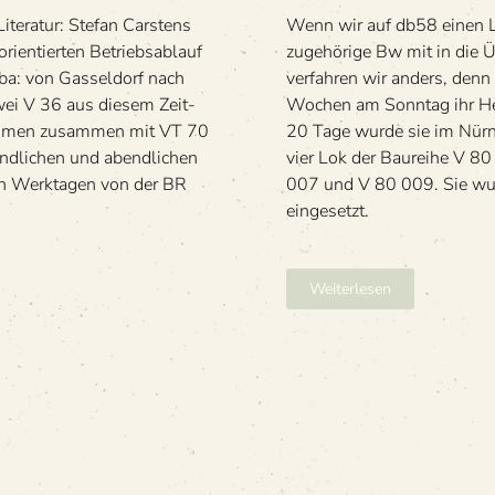
e­ra­tur: Ste­fan Cars­tens
Wenn wir auf db58 einen L
i­en­tier­ten Betriebs­ab­lauf
zugehörige Bw mit in die 
iba: von Gas­sel­dorf nach
verfahren wir anders, denn
zwei V 36 aus die­sem Zeit­
Wochen am Sonntag ihr He
nah­men zusam­men mit VT 70
20 Tage wurde sie im Nürn
d­li­chen und abend­li­chen
vier Lok der Baureihe V 8
n Werk­ta­gen von der BR
007 und V 80 009. Sie wur
eingesetzt.
Weiterlesen