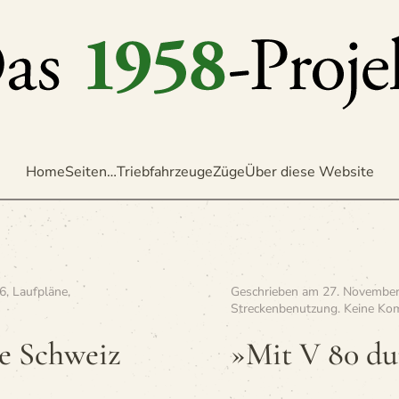
Home
Seiten…
Triebfahrzeuge
Züge
Über diese Website
36
,
Laufpläne
,
Geschrieben am
27. Novembe
Streckenbenutzung
.
Keine Ko
he Schweiz
»Mit V 80 du