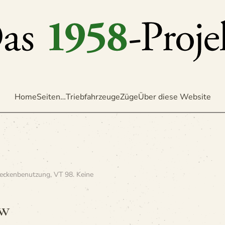
Home
Seiten…
Triebfahrzeuge
Züge
Über diese Website
reckenbenutzung
,
VT 98
.
Keine
Bw