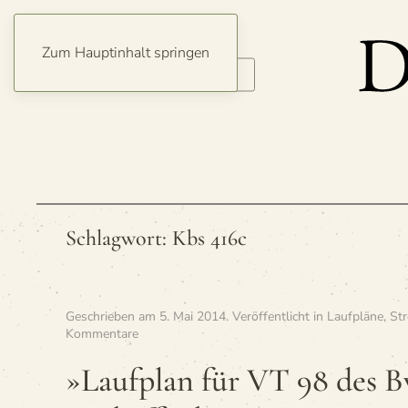
Zum Hauptinhalt springen
Schlagwort:
Kbs 416c
Geschrieben am
5. Mai 2014
. Veröffentlicht in
Laufpläne
,
St
zu
Kommentare
»Lauf­
plan
»Lauf­plan für VT 98 des 
für
VT