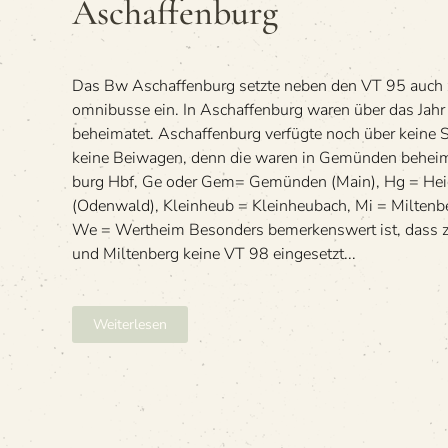
Aschaffenburg
98
des
Bw
Aschaffenburg
Das Bw Aschaf­fen­burg setzte neben den VT 95 auch zw
om­ni­busse ein. In Aschaf­fen­burg waren über das Jah
behei­ma­tet. Aschaf­fen­burg ver­fügte noch über keine 
keine Bei­wa­gen, denn die waren in Gemün­den beheim
burg Hbf, Ge oder Gem= Gemün­den (Main), Hg = Hei­
(Oden­wald), Klein­heub = Klein­heu­bach, Mi = Mil­ten­
We = Wertheim Beson­ders bemer­kens­wert ist, dass zw
und Mil­ten­berg keine VT 98 ein­ge­setzt...
Weiterlesen