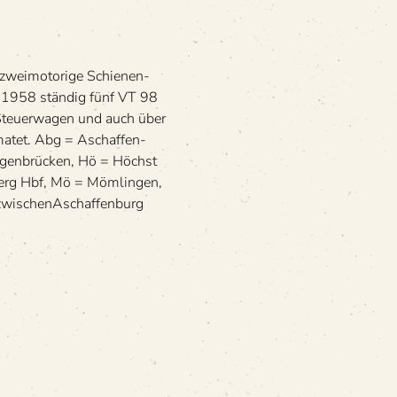
ei­mo­to­rige Schie­nen­
r 1958 stän­dig fünf VT 98
Steu­er­wa­gen und auch über
atet. Abg = Aschaf­fen­
gen­brü­cken, Hö = Höchst
berg Hbf, Mö = Möm­lin­gen,
i­schen­Aschaf­fen­burg