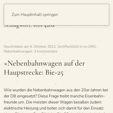
Zum Hauptinhalt springen
Schlagwort:
Kbs 420a
Geschrieben am
8. Oktober 2012
. Veröffentlicht in
ex-DRG-
zu
Nebenbahnwagen
.
3 Kommentare
»Neben­
bahn­
»Neben­bahn­wa­gen auf der
wa­
Haupstre­cke: Bie-25
gen
auf
der
Haupstre­
cke:
Wie wur­den die Neben­bahn­wa­gen aus den 20er Jah­ren bei
Bie-
der DB ein­ge­setzt? Diese Frage treibt man­che Eisen­bahn­
25
freunde um. Die meis­ten die­ser Wagen besa­ßen zudem
elek­tri­sche Hei­zung und boten sich damit für den Ein­satz