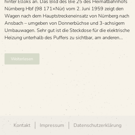
hin­ter Elloks an. Das Bild des Bie 25 des Hei­mat­bahn­hofs
Nürn­berg Hbf (98 171×Nür) vom 2. Juni 1959 zeigt den
Wagen nach dem Haupt­stre­cken­ein­satz von Nürn­berg nach
Ans­bach – umge­ben von Don­ner­büchse und 3-ach­si­gem
Umbau­wa­gen. Sehr gut ist die Steck­dose für die elek­tri­sche
Hei­zung unter­halb des Puf­fers zu sicht­bar, am ande­ren...
Weiterlesen
Kontakt
Impressum
Datenschutzerklärung