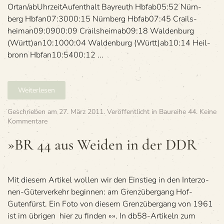
Ortan/abUhr­zeitAuf­ent­halt Bay­reuth Hbfab05:52 Nürn­
berg Hbfan07:3000:15 Nürn­berg Hbfab07:45 Crails­
heiman09:0900:09 Crails­heimab09:18 Wal­den­burg
(Württ)an10:1000:04 Wal­den­burg (Württ)ab10:14 Heil­
bronn Hbfan10:5400:12 ...
Weiterlesen
Geschrieben am
27. März 2011
. Veröffentlicht in
Baureihe 44
.
Keine
zu
Kommentare
»BR
44
»BR 44 aus Wei­den in der DDR
aus
Wei­
den
in
Mit die­sem Arti­kel wol­len wir den Ein­stieg in den Inter­zo­
der DDR
nen-Güter­ver­kehr begin­nen: am Grenz­über­gang Hof-
Guten­fürst. Ein Foto von die­sem Grenz­über­gang von 1961
ist im übri­gen hier zu fin­den »». In db58-Arti­keln zum