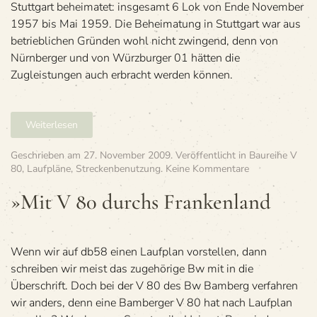
26.01
Stuttgart beheimatet: insgesamt 6 Lok von Ende November
Win­
1957 bis Mai 1959. Die Beheimatung in Stuttgart war aus
ter
betrieblichen Gründen wohl nicht zwingend, denn von
1958/59
Nürnberger und von Würzburger 01 hätten die
Zugleistungen auch erbracht werden können.
Weiterlesen
Geschrieben am
27. November 2009
. Veröffentlicht in
Baureihe V
zu
80
,
Laufpläne
,
Streckenbenutzung
.
Keine Kommentare
»Mit
V 80
»Mit V 80 durchs Frankenland
durchs
Frankenland
Wenn wir auf db58 einen Laufplan vorstellen, dann
schreiben wir meist das zugehörige Bw mit in die
Überschrift. Doch bei der V 80 des Bw Bamberg verfahren
wir anders, denn eine Bamberger V 80 hat nach Laufplan