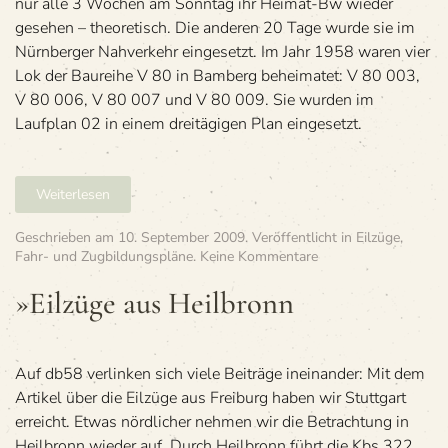
nur alle 3 Wochen am Sonntag ihr Heimat-Bw wieder
gesehen – theoretisch. Die anderen 20 Tage wurde sie im
Nürnberger Nahverkehr eingesetzt. Im Jahr 1958 waren vier
Lok der Baureihe V 80 in Bamberg beheimatet: V 80 003,
V 80 006, V 80 007 und V 80 009. Sie wurden im
Laufplan 02 in einem dreitägigen Plan eingesetzt.
Weiterlesen
Geschrieben am
10. September 2009
. Veröffentlicht in
Eilzüge
,
zu
Fahr- und Zugbildungspläne
.
Keine Kommentare
»Eil­
züge
»Eil­züge aus Heilbronn
aus
Heilbronn
Auf db58 verlinken sich viele Beiträge ineinander: Mit dem
Artikel über die Eilzüge aus Freiburg haben wir Stuttgart
erreicht. Etwas nördlicher nehmen wir die Betrachtung in
Heilbronn wieder auf. Durch Heilbronn führt die Kbs 322