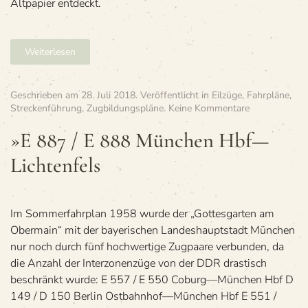
Altpapier entdeckt.
Weiterlesen
Geschrieben am
28. Juli 2018
. Veröffentlicht in
Eilzüge
,
Fahrpläne
,
zu
Streckenführung
,
Zugbildungspläne
.
Keine Kommentare
»E
887
»E 887 / E 888 Mün­chen Hbf—
/
Lichtenfels
E 888
Mün­
chen
Hbf
—
Im Som­mer­fahr­plan 1958 wurde der „Got­tes­gar­ten am
Lichtenfels
Ober­main“ mit der baye­ri­schen Lan­des­haupt­stadt Mün­chen
nur noch durch fünf hoch­wer­tige Zug­paare ver­bun­den, da
die Anzahl der Inter­zo­nen­züge von der DDR dras­tisch
beschränkt wurde: E 557 / E 550 Coburg—München Hbf D
149 / D 150 Ber­lin Ostbahnhof—München Hbf E 551 /