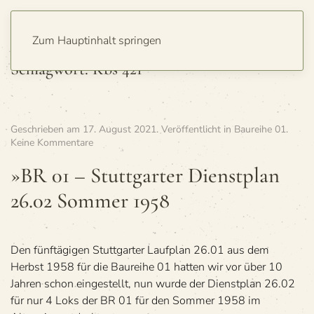
Zum Hauptinhalt springen
Schlagwort:
Kbs 421
Geschrieben am
17. August 2021
. Veröffentlicht in
Baureihe 01
.
zu
Keine Kommentare
»BR
01
»BR 01 – Stutt­gar­ter Dienst­plan
–
26.02 Som­mer 1958
Stutt­
gar­
ter
Dienst­
plan
Den fünftägigen Stuttgarter Laufplan 26.01 aus dem
26.02
Herbst 1958 für die Baureihe 01 hatten wir vor über 10
Som­
Jahren schon eingestellt, nun wurde der Dienstplan 26.02
mer 1958
für nur 4 Loks der BR 01 für den Sommer 1958 im