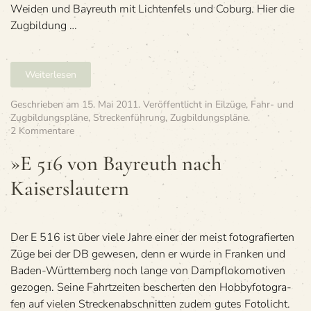
Weiden und Bayreuth mit Lichtenfels und Coburg. Hier die
nach
Coburg
Zugbildung …
Weiterlesen
Geschrieben am
15. Mai 2011
. Veröffentlicht in
Eilzüge
,
Fahr- und
Zugbildungspläne
,
Streckenführung
,
Zugbildungspläne
.
zu
2 Kommentare
»E
516
»E 516 von Bay­reuth nach
von
Kaiserslautern
Bay­
reuth
nach
Kaiserslautern
Der E 516 ist über viele Jahre einer der meist foto­gra­fier­ten
Züge bei der DB gewe­sen, denn er wurde in Fran­ken und
Baden-Würt­tem­berg noch lange von Dampf­lo­ko­mo­ti­ven
gezo­gen. Seine Fahrt­zei­ten bescher­ten den Hob­by­fo­to­gra­
fen auf vie­len Stre­cken­ab­schnit­ten zudem gutes Fotolicht.