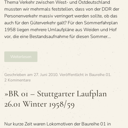
Thema Ver­kehr zwi­schen West- und Ost­deutsch­land
muss­ten wir mehr­mals fest­stel­len, dass von der DDR der
Per­so­nen­ver­kehr mas­siv ver­rin­gert wer­den sollte, ob das
auch für den Güter­ver­kehr galt? Für den Som­mer­fahr­plan
1958 lie­gen meh­rere Umlauf­pläne aus Wei­den und Hof
vor, die eine Bestands­auf­nahme für die­sen Som­mer...
Weiterlesen
Geschrieben am
27. Juni 2010
. Veröffentlicht in
Baureihe 01
.
zu
2 Kommentare
»BR
01
»BR 01 – Stutt­gar­ter Lauf­plan
–
26.01 Win­ter 1958/59
Stutt­
gar­
ter
Lauf­
plan
Nur kurze Zeit waren Lokomotiven der Baureihe 01 in