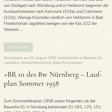
von Stuttgart nach Würzburg und in Heilbronn beginnen die
Kursbuchstrecken nach Karlsruhe (319a) und Crailsheim
(323c). Wenige Kilometer nördlich von Heilbronn in Bad
Friedrichshall-Jagstfeld zweigen von der Kbs 322 die
Strecken ...
Weiterlesen
Geschrieben am
22. August 2009
. Veröffentlicht in
Baureihe 01
,
zu
Laufpläne
,
Streckenbenutzung
.
Keine Kommentare
»BR
01
»BR 01 des Bw Nürn­berg – Lauf­
des
plan Som­mer 1958
Bw
Nürn­
berg
–
Lauf­
Zum Sommerfahrplan 1958 waren folgende Lok der
plan
Baureihe 01 in Nürnberg behematet: 01 093, 125, 151,
Som­