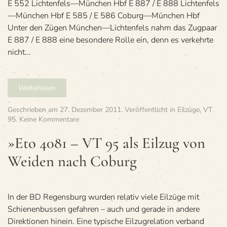
E 552 Lichtenfels—München Hbf E 887 / E 888 Lichtenfels
—München Hbf E 585 / E 586 Coburg—München Hbf
Unter den Zügen München—Lichtenfels nahm das Zug­paar
E 887 / E 888 eine beson­dere Rolle ein, denn es ver­kehrte
nicht...
Weiterlesen
Geschrieben am
27. Dezember 2011
. Veröffentlicht in
Eilzüge
,
VT
zu
95
.
Keine Kommentare
»Eto
4081
»Eto 4081 – VT 95 als Eil­zug von
–
Wei­den nach Coburg
VT
95
als
Eil­
zug
In der BD Regensburg wurden relativ viele Eilzüge mit
von
Schienenbussen gefahren – auch und gerade in andere
Wei­
Direktionen hinein. Eine typische Eilzugrelation verband
den