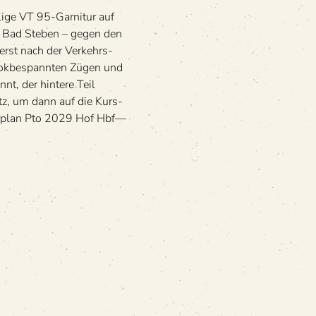
nach
lige VT 95-Gar­ni­tur auf
Bad
d Bad Steben – gegen den
Steben
erst nach der Ver­kehrs­
 lok­be­spann­ten Zügen und
nt, der hin­tere Teil
tz, um dann auf die Kurs­
hr­plan Pto 2029 Hof Hbf—