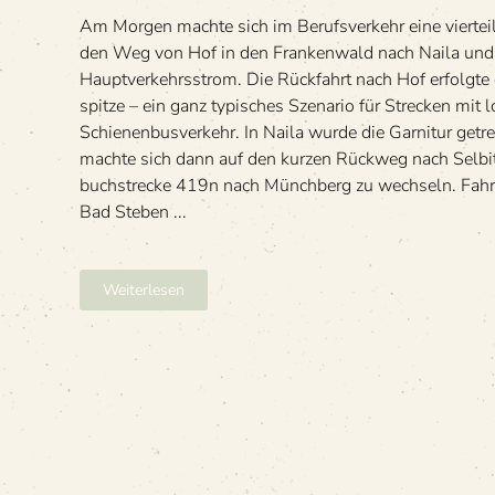
Am Mor­gen machte sich im Berufs­ver­kehr eine vier­tei­
den Weg von Hof in den Fran­ken­wald nach Naila un
Haupt­ver­kehrs­strom. Die Rück­fahrt nach Hof erfolgte 
spitze – ein ganz typi­sches Sze­na­rio für Stre­cken mit
Schienenbusverkehr. In Naila wurde die Gar­ni­tur getren
machte sich dann auf den kur­zen Rück­weg nach Sel­bi
buch­stre­cke 419n nach Münch­berg zu wechseln. Fa
Bad Steben ...
Weiterlesen