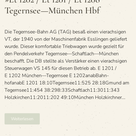
/
Tegernsee—München Hbf
Et
12
/
Et
12
Die Tegern­see-Bahn AG (TAG) besaß einen vier­ach­si­gen
Te
VT, der 1940 von der Maschi­nen­fa­brik Ess­lin­gen gelie­fert
—
wurde. Die­ser kom­for­ta­ble Trieb­wa­gen wurde gezielt für
Mü
den Pen­del­ver­kehr Tegernsee—Schaftlach—München
Hb
beschafft. Die DB stellte als Ver­stär­ker einen vier­ach­si­gen
Steu­er­wa­gen VS 145 für die­sen Betrieb ab. E 1201 /
E 1202 München—Tegernsee E 1202anabBahn­
hofanabE 1201 18:10Tegern­see11:525 28:18Gmund am
Tegernsee11:454 38:298:33Schaft­lach11:3011:343
Holz­kir­chen11:2011:202 49:10Mün­chen Holz­kirch­ner...
Weiterlesen