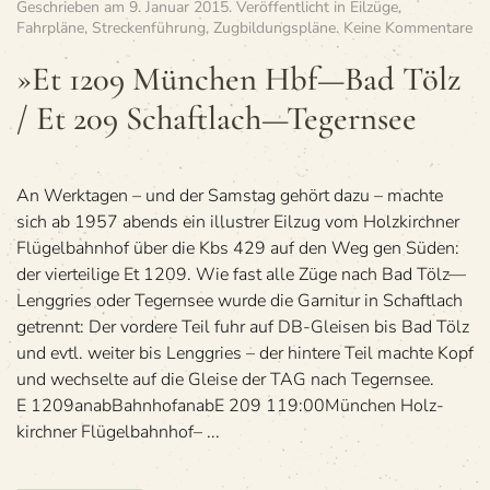
Geschrieben am
9. Januar 2015
. Veröffentlicht in
Eilzüge
,
zu
Fahrpläne
,
Streckenführung
,
Zugbildungspläne
.
Keine Kommentare
»E
12
»Et 1209 Mün­chen Hbf—Bad Tölz
Mü
/ Et 209 Schaftlach—Tegernsee
ch
Hb
—
Ba
Tö
An Werk­ta­gen – und der Sams­tag gehört dazu – machte
/
sich ab 1957 abends ein illus­trer Eil­zug vom Holz­kirch­ner
Et
Flü­gel­bahn­hof über die Kbs 429 auf den Weg gen Süden:
20
der vier­tei­lige Et 1209. Wie fast alle Züge nach Bad Tölz—
Sc
—
Lenggries oder Tegern­see wurde die Gar­ni­tur in Schaft­lach
Te
getrennt: Der vor­dere Teil fuhr auf DB-Glei­sen bis Bad Tölz
und evtl. wei­ter bis Leng­gries – der hin­tere Teil machte Kopf
und wech­selte auf die Gleise der TAG nach Tegernsee.
E 1209anabBahn­hofanabE 209 119:00Mün­chen Holz­
kirch­ner Flügelbahnhof– ...