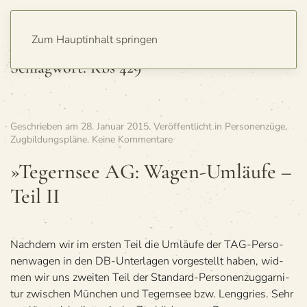
Zum Hauptinhalt springen
Schlagwort:
Kbs 429
Geschrieben am
28. Januar 2015
. Veröffentlicht in
Personenzüge
,
zu
Zugbildungspläne
.
Keine Kommentare
»Tegern­
see
»Tegern­see AG: Wagen-Umläufe –
AG:
Teil II
Wagen-
Umläufe
–
Teil II
Nach­dem wir im ers­ten Teil die Umläufe der TAG-Per­so­
nen­wa­gen in den DB-Unter­la­gen vor­ge­stellt haben, wid­
men wir uns zwei­ten Teil der Stan­dard-Per­so­nen­zug­gar­ni­
tur zwi­schen Mün­chen und Tegern­see bzw. Leng­gries. Sehr