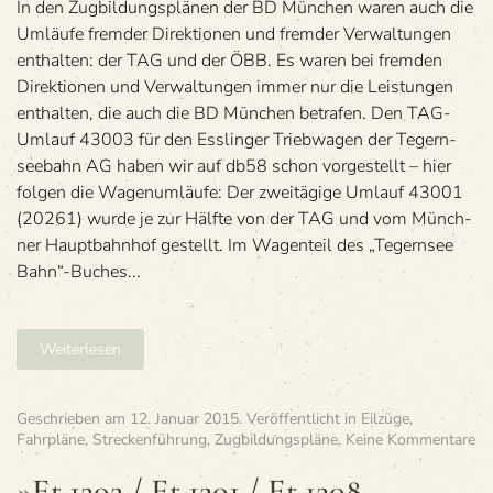
In den Zug­bil­dungs­plä­nen der BD Mün­chen waren auch die
Umläufe frem­der Direk­tio­nen und frem­der Ver­wal­tun­gen
ent­hal­ten: der TAG und der ÖBB. Es waren bei frem­den
Direk­tio­nen und Ver­wal­tun­gen immer nur die Leis­tun­gen
ent­hal­ten, die auch die BD Mün­chen betra­fen. Den TAG-
Umlauf 43003 für den Ess­lin­ger Trieb­wa­gen der Tegern­
see­bahn AG haben wir auf db58 schon vor­ge­stellt – hier
fol­gen die Wagenumläufe: Der zwei­tä­gige Umlauf 43001
(20261) wurde je zur Hälfte von der TAG und vom Münch­
ner Haupt­bahn­hof gestellt. Im Wagen­teil des „Tegern­see
Bahn“-Buches...
Weiterlesen
Geschrieben am
12. Januar 2015
. Veröffentlicht in
Eilzüge
,
zu
Fahrpläne
,
Streckenführung
,
Zugbildungspläne
.
Keine Kommentare
»E
12
»Et 1202 / Et 1201 / Et 1208