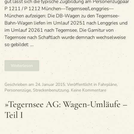
gut lässt sich die typi­sche Zug­bil­dung am Per­so­nen­zug­paar
P 1211 / P 1212 München—Tegernsee/Lenggries—
München aufzeigen: Die DB-Wagen zu den Tegern­see-
Bahn-Wagen lie­fen im Umlauf 20251 nach Leng­gries und
im Umlauf 20261 nach Tegernsee. Die Gar­ni­tur von
Tegern­see nach Schaft­lach wurde dem­nach wech­sel­weise
so gebildet: ...
Weiterlesen
Geschrieben am
24. Januar 2015
. Veröffentlicht in
Fahrpläne
,
zu
Personenzüge
,
Streckenbenutzung
.
Keine Kommentare
»Tegern­
see
»Tegern­see AG: Wagen-Umläufe –
AG:
Teil I
Wagen-
Umläufe
–
Teil I