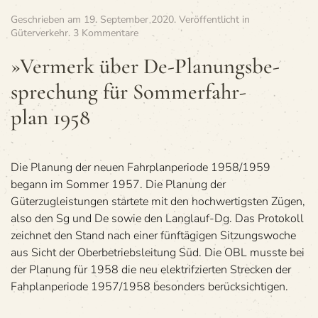
Geschrieben am
19. September 2020
. Veröffentlicht in
zu
Güterverkehr
.
3 Kommentare
»Ver­
merk
»Ver­merk über De-Pla­nungs­be­
über
spre­chung für Som­mer­fahr­
De-
Pla­
plan 1958
nungs­
be­
spre­
chung
Die Planung der neuen Fahrplanperiode 1958/1959
für
Som­
begann im Sommer 1957. Die Planung der
mer­
Güterzugleistungen startete mit den hochwertigsten Zügen,
fahr­
also den Sg und De sowie den Langlauf-Dg. Das Protokoll
plan 1958
zeichnet den Stand nach einer fünftägigen Sitzungswoche
aus Sicht der Oberbetriebsleitung Süd. Die OBL musste bei
der Planung für 1958 die neu elektrifzierten Strecken der
Fahplanperiode 1957/1958 besonders berücksichtigen.