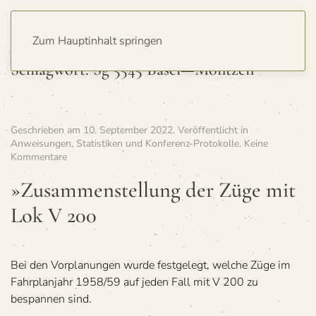
Zum Hauptinhalt springen
Schlagwort:
Sg 5545 Basel—Montzen
Geschrieben am
10. September 2022
. Veröffentlicht in
Anweisungen, Statistiken und Konferenz-Protokolle
.
Keine
zu
Kommentare
»Zusam­
men­
»Zusam­men­stel­lung der Züge mit
stel­
Lok V 200
lung
der
Züge
mit
Lok
Bei den Vorplanungen wurde festgelegt, welche Züge im
V 200
Fahrplanjahr 1958/59 auf jeden Fall mit V 200 zu
bespannen sind.