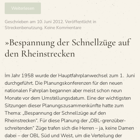
Weiterlesen
Geschrieben am
10. Juni 2012
. Veröffentlicht in
zu
Streckenbenutzung
.
Keine Kommentare
»Bespan­
nung
»Bespan­nung der Schnell­züge auf
der
den Rheinstrecken
Schnell­
züge
auf
den
Rheinstrecken
Im Jahr 1958 wurde der Haupt­fahr­plan­wech­sel zum 1. Juni
durch­ge­führt. Die Pla­nungs­kon­fe­ren­zen für den neuen
natio­na­len Fahr­plan began­nen aber meist schon neun
Monate vor dem Umstel­lungs­da­tum. Eine der wich­tigs­ten
Sit­zun­gen die­ser Pla­nungs­zu­sam­men­künfte hatte zum
Thema: „Bespan­nung der Schnell­züge auf den
Rheinstrecken“. Für diese Pla­nung der „OBL-grenz­über­
schrei­ten­den“ Züge tra­fen sich die Her­ren – ja, keine Damen
dabei – der OBL Süd und West, um die Ver­tei­lung der