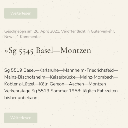
Weiterlesen
Geschrieben am
26. April 2021
. Veröffentlicht in
Güterverkehr
,
zu
News
.
1 Kommentar
»Sg
5545
»Sg 5545 Basel—Montzen
Basel
—
Montzen
Sg 5519 Basel—Karlsruhe—Mannheim-Friedrichsfeld—
Mainz-Bischofsheim—Kaiserbrücke—Mainz-Mombach—
Koblenz-Lützel—Köln Gereon—Aachen—Montzen
Verkehrstage Sg 5519 Sommer 1958: täglich Fahrzeiten
bisher unbekannt
Weiterlesen