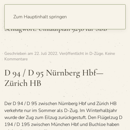
Zum Hauptinhalt springen
Schlagwort:
Umlaufplan 9256 für SBB
Geschrieben am
22. Juli 2022
. Veröffentlicht in
D-Züge
.
Keine
zu
Kommentare
D
94
D 94 / D 95 Nürn­berg Hbf—
/
Zürich HB
D 95
Nürn­
berg
Hbf
—
Der D 94 / D 95 zwischen Nürnberg Hbf und Zürich HB
Zürich
verkehrte nur im Sommer als D-Zug. Im Winterhalbjahr
HB
wurde der Zug zum Eilzug zurückgestuft. Den Flügelzug D
194 / D 195 zwischen München Hbf und Buchloe haben