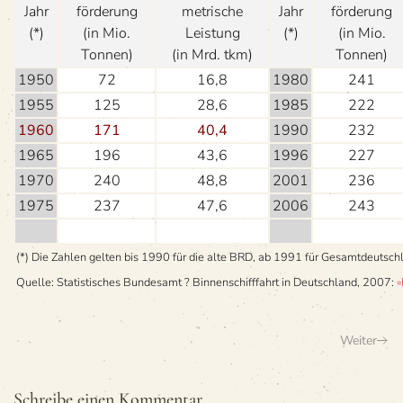
Jahr
förderung
metri­sche
Jahr
förderung
(*)
(in Mio.
Leistung
(*)
(in Mio.
Tonnen)
(in Mrd. tkm)
Tonnen)
1950
72
16,8
1980
241
1955
125
28,6
1985
222
1960
171
40,4
1990
232
1965
196
43,6
1996
227
1970
240
48,8
2001
236
1975
237
47,6
2006
243
(*) Die Zah­len gel­ten bis 1990 für die alte BRD, ab 1991 für Gesamtdeutsch
Quelle: Sta­tis­ti­sches Bun­des­amt ? Bin­nen­schiff­fahrt in Deutsch­land, 2007:
»
Weiter
Schreibe einen Kommentar