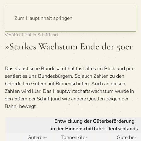
Zum Hauptinhalt springen
Geschrieben von
Detlev Hagemann
am
14. Dezember 2008
.
Veröffentlicht in
Schifffahrt
.
»Star­kes Wachs­tum Ende der 50er
Das sta­tis­ti­sche Bun­des­amt hat fast alles im Blick und prä­
sen­tiert es uns Bun­des­bür­gern. So auch Zah­len zu den
beför­der­ten Gütern auf Bin­nen­schif­fen. Auch an die­sen
Zah­len wird klar: Das Haupt­wirt­schafts­wachs­tum wurde in
den 50ern per Schiff (und wie andere Quel­len zei­gen per
Bahn) bewegt.
Ent­wick­lung der Güterbeförderung
in der Bin­nen­schiff­fahrt Deutschlands
Güterbe-
Ton­nen­kilo-
Güterbe-