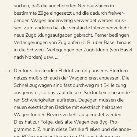
suchen, daß die ange­lie­fer­ten Neu­bau­wa­gen in
bestimmte Züge ein­ge­setzt und die dadurch frei­wer­
den­den Wagen ander­wei­tig ver­wen­det wer­den müs­
sen. Zum ande­ren hat der ver­stärkte Inter­zo­nen­ver­kehr
neue Zug­bil­dungs­auf­ga­ben gebracht. Fer­ner bedin­gen
Ver­län­ge­run­gen von Zug­läu­fen (z. B. über Basel hin­aus
in die Schweiz) Ver­le­gun­gen der Zug­bil­dung (von Basel
nach Nor­den) usw. …
Der fort­schrei­ten­den Elek­tri­fi­zie­rung unse­res Stre­cken­
net­zes muß sich auch der Wagen­dienst anpas­sen. Die
Schnell­zug­wa­gen sind fast durch­weg mit E-Hei­zung
aus­ge­rüs­tet, so dass auf die­sem Sek­tor keine beson­de­
ren Schwie­rig­kei­ten auf­tre­ten. Dage­gen müs­sen die
neuen elek­tri­schen Bezirke mit elek­trisch heiz­ba­ren
Wagen für den Bezirks­ver­kehr aus­ge­rüs­tet wer­den.
Dies hat zur Folge, daß alle Wagen des 3yg-Pro­
gramms z. Z. nur in diese Bezirke flie­ßen und die ande­
ren BD’en zunächst keine 3yg-Wagen bekom­men