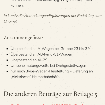
können.
In kur­siv die Anmerkungen/Ergänzungen der Redak­tion zum
Original
Zusam­men­ge­fasst:
Über­be­stand an A-Wagen bei Gruppe 23 bis 39
Über­be­stand an AB4ymg-51-Wagen
Über­be­stand an Ai-29
Umbe­hei­ma­tungs­welle bei Drehgestellwagen
nur noch 3yg
e
-Wagen-Her­stel­lung – Lie­fe­rung an
„elek­tri­sche“ Heimatbahnhöfe
Die ande­ren Bei­träge zur Bei­lage 5