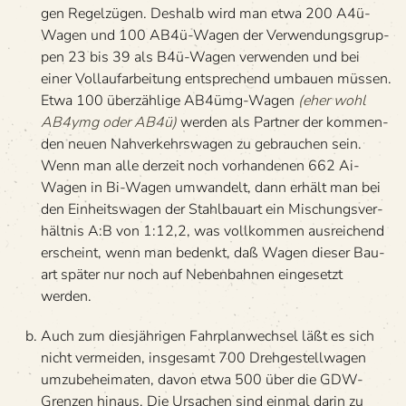
gen Regel­zü­gen. Des­halb wird man etwa 200 A4ü-
Wagen und 100 AB4ü-Wagen der Ver­wen­dungs­grup­
pen 23 bis 39 als B4ü-Wagen ver­wen­den und bei
einer Voll­auf­ar­bei­tung ent­spre­chend umbauen müs­sen.
Etwa 100 über­zäh­lige AB4ümg-Wagen
(eher wohl
AB4ymg oder AB4ü)
wer­den als Part­ner der kom­men­
den neuen Nah­ver­kehrs­wa­gen zu gebrau­chen sein.
Wenn man alle der­zeit noch vor­han­de­nen 662 Ai-
Wagen in Bi-Wagen umwan­delt, dann erhält man bei
den Ein­heits­wa­gen der Stahl­bau­art ein Mischungs­ver­
hält­nis A:B von 1:12,2, was voll­kom­men aus­rei­chend
erscheint, wenn man bedenkt, daß Wagen die­ser Bau­
art spä­ter nur noch auf Neben­bah­nen ein­ge­setzt
werden.
Auch zum dies­jäh­ri­gen Fahr­plan­wech­sel läßt es sich
nicht ver­mei­den, ins­ge­samt 700 Dreh­ge­stell­wa­gen
umzub­e­hei­ma­ten, davon etwa 500 über die GDW-
Gren­zen hin­aus. Die Ursa­chen sind ein­mal darin zu