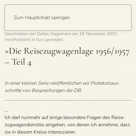
Zum Hauptinhalt springen
Geschrieben von
Detlev Hagemann
am
18. November 2015
.
Veröffentlicht in
kurz gemeldet
.
»Die Rei­se­zug­wa­gen­lage 1956/1957
– Teil 4
In einer klei­nen Serie ver­öf­fent­li­chen wir Pro­to­koll­aus­
schnitte von Bespre­chun­gen der DB:
…
Ich darf nun­mehr auf einige beson­dere Fra­gen des Rei­se­
zug­wa­gen­diens­tes ein­ge­hen, von denen ich annehme, dass
sie in die­sem Kreise interessieren.