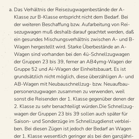
Das Ver­hält­nis der Rei­se­zug­wa­gen­be­stände der A-
Klasse zur B-Klasse ent­spricht nicht dem Bedarf. Bei
der wei­te­ren Beschaf­fung bzw. Auf­ar­bei­tung von Rei­
se­zug­wa­gen muß des­halb dar­auf geach­tet wer­den, daß
ein gesun­des Mischungs­ver­hält­nis zwi­schen A- und B-
Wagen her­ge­stellt wird. Starke Über­be­stände an A-
Wagen sind vor­han­den bei den 4ü-Schnell­zug­wa­gen
der Grup­pen 23 bis 39, fer­ner an AB4ymg-Wagen der
Gruppe 52 und Ai-Wagen der Ein­heits­bau­art. Es ist
grund­sätz­lich nicht mög­lich, diese über­zäh­li­gen A- und
AB-Wagen mit Neu­bau­schnell­zug- bzw. Neu­auf­bau­
per­so­nen­zug­wa­gen zusam­men zu ver­wen­den, weil
sonst die Rei­sen­den der 1. Klasse gegen­über denen der
2. Klasse zu sehr benach­tei­ligt würden.Die Schnell­zug­
wa­gen der Grup­pen 23 bis 39 sol­len auch spä­ter für
Sai­son- und Son­der­züge im Schnell­zug­dienst ver­blei­
ben. Bei die­sen Zügen ist jedoch der Bedarf an Wagen
der 1. Klasse wesent­lich gerin­ger als bei den ganz­jäh­ri­