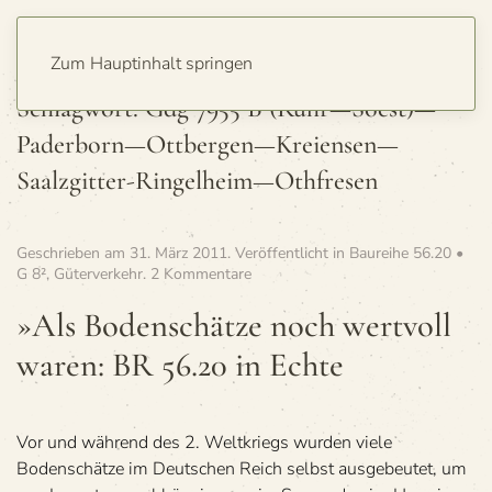
Zum Hauptinhalt springen
Schlagwort:
Gdg 7955 B (Ruhr—Soest)—
Paderborn—Ottbergen—Kreiensen—
Saalzgitter-Ringelheim—Othfresen
Geschrieben am
31. März 2011
. Veröffentlicht in
Baureihe 56.20 •
zu
G 8²
,
Güterverkehr
.
2 Kommentare
»Als
Boden­
»Als Boden­schätze noch wert­voll
schätze
waren: BR 56.20 in Echte
noch
wert­
voll
waren:
BR
Vor und während des 2. Weltkriegs wurden viele
56.20 in Echte
Bodenschätze im Deutschen Reich selbst ausgebeutet, um