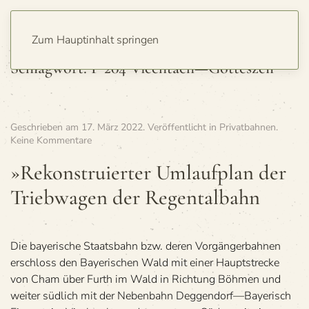
Zum Hauptinhalt springen
Schlagwort:
P 204 Viechtach—Gotteszell
Geschrieben am
17. März 2022
. Veröffentlicht in
Privatbahnen
.
zu
Keine Kommentare
»Rekon­
stru­
»Rekon­stru­ier­ter Umlauf­plan der
ier­
Trieb­wa­gen der Regentalbahn
ter
Umlauf­
plan
der
Trieb­
Die bayerische Staatsbahn bzw. deren Vorgängerbahnen
wa­
erschloss den Bayerischen Wald mit einer Hauptstrecke
gen
von Cham über Furth im Wald in Richtung Böhmen und
der
weiter südlich mit der Nebenbahn Deggendorf—Bayerisch
Regentalbahn