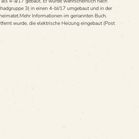
ls 4-a/17 gebaut. Er wurde wahr­schein­lich nach
chad­gruppe 3) in einen 4-bI/17 umge­baut und in der
eimatet.Mehr Infor­ma­tio­nen im genann­ten Buch.
ernt wurde, die elek­tri­sche Hei­zung ein­ge­baut (Post