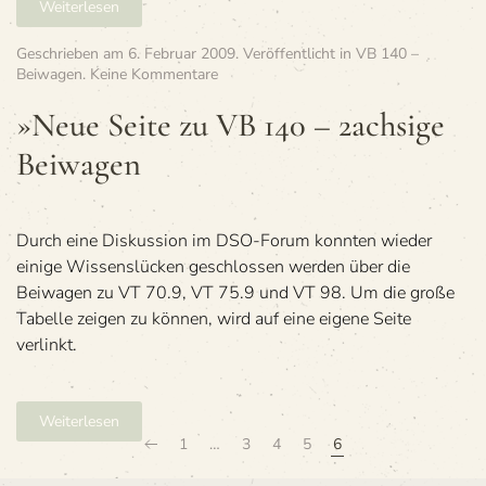
Weiterlesen
Geschrieben am
6. Februar 2009
. Veröffentlicht in
VB 140 –
zu
Beiwagen
.
Keine Kommentare
»Neue
Seite
»Neue Seite zu VB 140 – 2achsige
zu
Beiwagen
VB
140
–
2achsige
Beiwagen
Durch eine Diskussion im DSO-Forum konnten wieder
einige Wissenslücken geschlossen werden über die
Beiwagen zu VT 70.9, VT 75.9 und VT 98. Um die große
Tabelle zeigen zu können, wird auf eine eigene Seite
verlinkt.
Weiterlesen
1
…
3
4
5
6