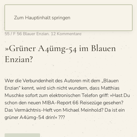
Zum Hauptinhalt springen
Geschrieben am
13. März 2009
. Veröffentlicht in
26,4m-Typen
,
F
zu
55 / F 56 Blauer Enzian
.
12 Kommentare
»Grü­
ner
»Grü­ner A4ümg-54 im Blauen
A4ümg-
Enzian?
54
im
Blauen
Enzian?
Wer die Verbundenheit des Autoren mit dem „Blauen
Enzian“ kennt, wird sich nicht wundern, dass Matthias
Muschke sofort zum elektronischen Telefon griff: »Hast Du
schon den neuen MIBA-Report 66 Reisezüge gesehen?
Das Vermächtnis-Heft von Michael Meinhold? Da ist ein
grüner A4ümg-54 drin!« ???