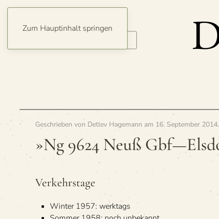
Zum Hauptinhalt springen
Geschrieben von
Detlev Hagemann
am
16. September 2014
»Ng 9624 Neuß Gbf—Elsdo
Ver­kehrs­tage
Win­ter 1957: werktags
Som­mer 1958: noch unbekannt