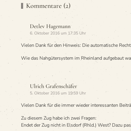
Kommentare (2)
Detlev Hagemann
6. Oktober 2016 um 17:35 Uhr
Vie­len Dank für den Hin­weis: Die auto­ma­ti­sche Recht
Wie das Nah­gü­ter­sys­tem im Rhein­land auf­ge­baut w
Ulrich Grafenschäfer
5. Oktober 2016 um 19:59 Uhr
Vie­len Dank für die immer wie­der inter­es­san­ten Beitr
Zu die­sem Zug habe ich zwei Fragen:
Endet der Zug nicht in Els­dorf (Rhld.) West? Dazu pass