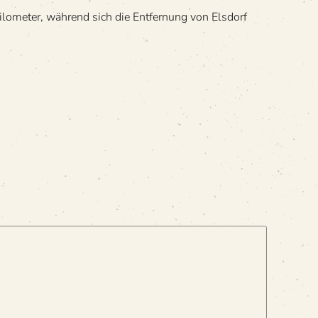
me­ter, wäh­rend sich die Ent­fer­nung von Els­dorf