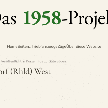
Home
Seiten…
Triebfahrzeuge
Züge
Über diese Website
. Veröffentlicht in
Kurze Infos zu Güterzügen
.
rf (Rhld) West