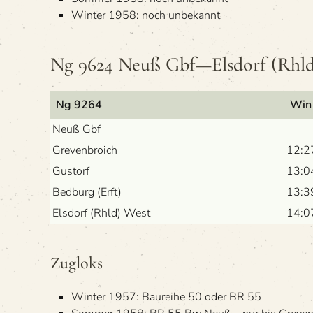
Win­ter 1958: noch unbekannt
Ng 9624 Neuß Gbf—Elsdorf (Rhld
Ng 9264
Win
Neuß Gbf
Gre­ven­broich
12:2
Gus­torf
13:0
Bedburg (Erft)
13:3
Els­dorf (Rhld) West
14:0
Zug­loks
Win­ter 1957: Bau­reihe 50 oder BR 55