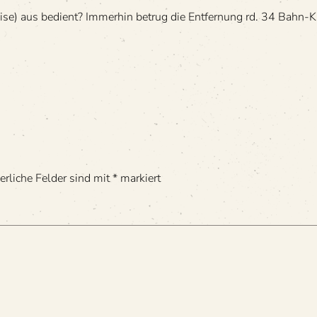
) aus bedient? Immer­hin betrug die Ent­fer­nung rd. 34 Bahn-Kilo­
erliche Felder sind mit
*
markiert