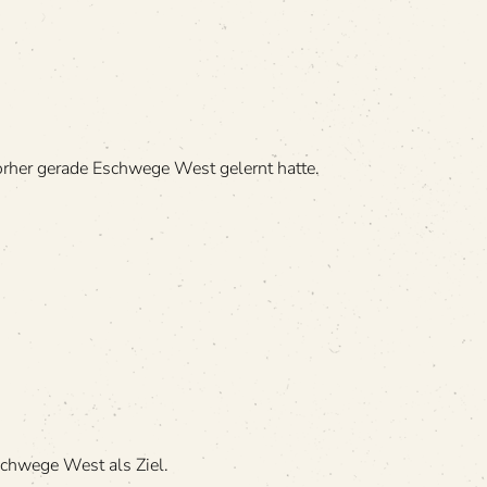
 vor­her gerade Esch­wege West gelernt hatte.
sch­wege West als Ziel.