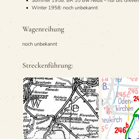
Som­mer 1958: BR 55 Bw Neuß – nur bis Greven
Win­ter 1958: noch unbekannt
Wagen­rei­hung
noch unbe­kannt
Stre­cken­füh­rung: