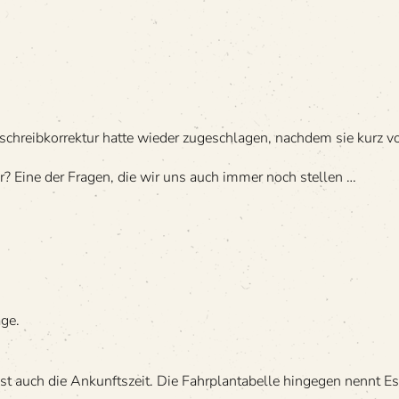
­schreib­kor­rek­tur hatte wie­der zuge­schla­gen, nach­dem sie kurz
ar? Eine der Fra­gen, die wir uns auch immer noch stellen …
äge.
t auch die Ankunfts­zeit. Die Fahr­plan­ta­belle hin­ge­gen nennt E