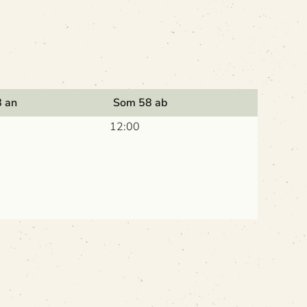
 an
Som 58 ab
12:00