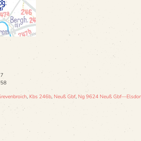
57
958
revenbroich
,
Kbs 246b
,
Neuß Gbf
,
Ng 9624 Neuß Gbf—Elsdorf