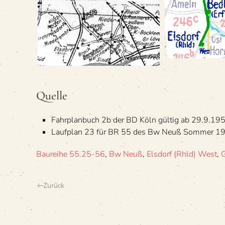
Quelle
Fahr­plan­buch 2b der BD Köln gül­tig ab 29.9.19
Lauf­plan 23 für BR 55 des Bw Neuß Som­mer 1
Baureihe 55.25-56
,
Bw Neuß
,
Elsdorf (Rhld) West
,
G
Zurück