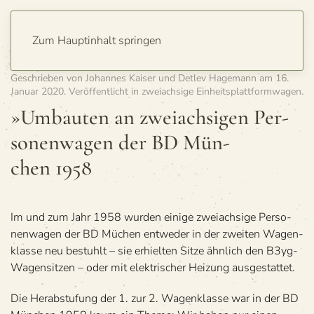
Zum Hauptinhalt springen
Geschrieben von
Johannes Kaiser und Detlev Hagemann
am
16.
Januar 2020
. Veröffentlicht in
zweiachsige Einheitsplattformwagen
.
»Umbau­ten an zwei­ach­si­gen Per­
so­nen­wa­gen der BD Mün­
chen 1958
Im und zum Jahr 1958 wur­den einige zwei­ach­sige Per­so­
nen­wa­gen der BD Müchen ent­we­der in der zwei­ten Wagen­
klasse neu bestuhlt – sie erhiel­ten Sitze ähn­lich den B3yg-
Wagen­sit­zen – oder mit elek­tri­scher Hei­zung ausgestattet.
Die Her­ab­stu­fung der 1. zur 2. Wagen­klasse war in der BD