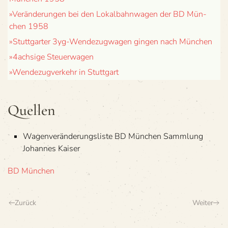
»Ver­än­de­run­gen bei den Lokal­bahn­wa­gen der BD Mün­
chen 1958
»Stutt­gar­ter 3yg-Wen­de­zug­wa­gen gin­gen nach München
»4achsige Steu­er­wa­gen
»Wen­de­zug­ver­kehr in Stuttgart
Quel­len
Wagen­ver­än­de­rungs­liste BD Mün­chen Samm­lung
Johan­nes Kaiser
BD München
Zurück
Weiter