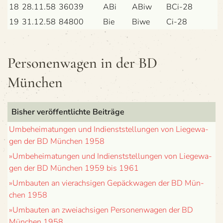
18
28.11.58
36039
ABi
ABiw
BCi-28
19
31.12.58
84800
Bie
Biwe
Ci-28
Per­so­nen­wa­gen in der BD
München
Bis­her ver­öf­fent­lichte Beiträge
Umbe­hei­ma­tun­gen und Indienst­stel­lun­gen von Lie­ge­wa­
gen der BD Mün­chen 1958
»Umbe­hei­ma­tun­gen und Indienst­stel­lun­gen von Lie­ge­wa­
gen der BD Mün­chen 1959 bis 1961
»Umbau­ten an vier­ach­si­gen Gepäck­wa­gen der BD Mün­
chen 1958
»Umbau­ten an zwei­ach­si­gen Per­so­nen­wa­gen der BD
Mün­chen 1958