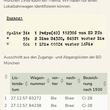
Mün­chen 1958 kaum ein Thema: Wir haben nur einen
Lokal­bahn­wa­gen iden­ti­fi­zie­ren können.
Aus­schnitt aus den Zugangs- und Abgangs­lis­ten der BD
München
Lis­
Wagen­
vor­
nach­
Bezeich­
ten­da­
num­mer
her
her
nung
tum
nach 1930
1
27.12.57
83272
Bie
Biwe
Ci-28
2
27.12.57
84238
Bie
Biwe
Ci-28