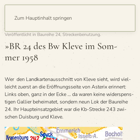
Zum Hauptinhalt springen
Geschrieben von
Detlev Hagemann
am
1. November 2009
.
Veröffentlicht in
Baureihe 24
,
Streckenbenutzung
.
»BR 24 des Bw Kleve im Som­
mer 1958
Wer den Land­kar­ten­aus­schnitt von Kleve sieht, wird viel­
leicht zuerst an die Eröff­nungs­seite von Aste­rix erin­nert:
Links oben, ganz in der Ecke … da waren keine wider­spens­
ti­gen Gal­lier behei­ma­tet, son­dern neun Lok der Bau­reihe
24. Ihr Haupt­ein­satz­ge­biet war die Kb-Stre­cke 243 zwi­
schen Duis­burg und Kleve.