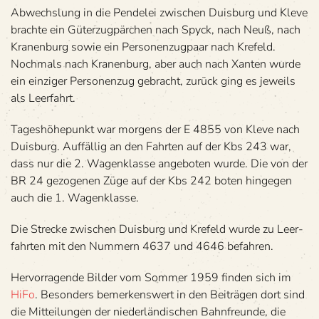
Abwechs­lung in die Pen­de­lei zwi­schen Duis­burg und Kleve
brachte ein Güter­zug­pär­chen nach Spyck, nach Neuß, nach
Kra­nen­burg sowie ein Per­so­nen­zug­paar nach Kre­feld.
Noch­mals nach Kra­nen­burg, aber auch nach Xan­ten wurde
ein ein­zi­ger Per­so­nen­zug gebracht, zurück ging es jeweils
als Leerfahrt.
Tages­hö­he­punkt war mor­gens der E 4855 von Kleve nach
Duis­burg. Auf­fäl­lig an den Fahr­ten auf der Kbs 243 war,
dass nur die 2. Wagen­klasse ange­bo­ten wurde. Die von der
BR 24 gezo­ge­nen Züge auf der Kbs 242 boten hin­ge­gen
auch die 1. Wagenklasse.
Die Stre­cke zwi­schen Duis­burg und Kre­feld wurde zu Leer­
fahr­ten mit den Num­mern 4637 und 4646 befahren.
Her­vor­ra­gende Bil­der vom Som­mer 1959 fin­den sich im
HiFo
. Beson­ders bemer­kens­wert in den Bei­trä­gen dort sind
die Mit­tei­lun­gen der nie­der­län­di­schen Bahn­freunde, die