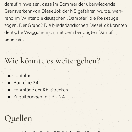
dar­auf hin­wei­sen, dass im Som­mer der über­wie­gende
Grenz­ver­kehr von Die­sel­lok der NS gefah­ren wurde, wäh­
rend im Win­ter die deut­schen „Damp­fer“ die Rei­se­züge
zogen. Der Grund? Die Nie­der­län­di­schen Die­sel­lok konn­ten
deut­sche Wag­gons nicht mit dem benö­tig­ten Dampf
beheizen.
Wie könnte es weitergehen?
Lauf­plan
Bau­reihe 24
Fahr­pläne der Kb-Strecken
Zug­bil­dun­gen mit BR 24
Quel­len