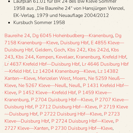
Lauf­plan 61.01 für BR 24 des Bw Kleve Som­mer
1958 aus „Die Bau­reihe 24“ von Hans­jür­gen Wen­zel,
EK-Ver­lag, 1979 und Neu­auf­lage 2004/2012
Kurs­buch Som­mer 1958
Baureihe 24
,
Dg 6045 Hohenbudberg—Kranenburg
,
Dg
7158 Kranenburg—Kleve
,
Duisburg Hbf
,
E 4855 Kleve—
Duisburg Hbf
,
Geldern
,
Goch
,
Kbs 242
,
Kbs 242d
,
Kbs
243
,
Kbs 244
,
Kempen
,
Kevelaer
,
Kranenburg
,
Krefeld Hbf
,
Lr 4637 Krefeld Hbf—Duisburg Hbf
,
Lr 4646 Dusiburg Hbf
—Krfeld Hbf
,
Lz 14204 Kranenburg—Kleve
,
Lz 14382
Xanten—Kleve
,
Menzelen West
,
Moers
,
Ne 5259 Neuß—
Kleve
,
Ne 5267 Kleve—Neuß
,
Neuß
,
P 1431 Krefeld Hbf—
Kleve
,
P 1452 Kleve—Krefeld Hbf
,
P 1459 Kleve—
Kranenburg
,
P 2704 Duisburg Hbf—Kleve
,
P 2707 Kleve—
Duisburg Hbf
,
P 2712 Duisburg Hbf—Kleve
,
P 2719 Kleve
—Duisburg Hbf
,
P 2722 Duisburg Hbf—Kleve
,
P 2723
Kleve—Duisburg Hbf
,
P 2724 Duisburg Hbf—Kleve
,
P
2727 Kleve—Xanten
,
P 2730 Duisburg Hbf—Kleve
,