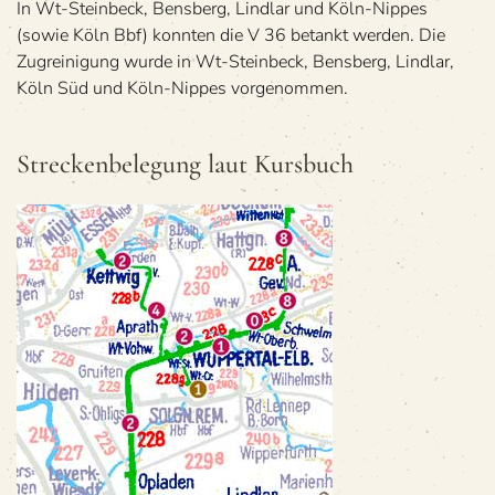
In Wt-Stein­beck, Bens­berg, Lind­lar und Köln-Nip­pes
(sowie Köln Bbf) konn­ten die V 36 betankt wer­den. Die
Zugrei­ni­gung wurde in Wt-Stein­beck, Bens­berg, Lind­lar,
Köln Süd und Köln-Nip­pes vorgenommen.
Stre­cken­be­le­gung laut Kursbuch