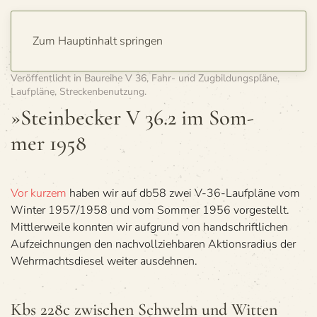
Zum Hauptinhalt springen
Geschrieben von
Detlev Hagemann
am
4. September 2011
.
Veröffentlicht in
Baureihe V 36
,
Fahr- und Zugbildungspläne
,
Laufpläne
,
Streckenbenutzung
.
»Stein­be­cker V 36.2 im Som­
mer 1958
Vor kur­zem
haben wir auf db58 zwei V-36-Lauf­pläne vom
Win­ter 1957/1958 und vom Som­mer 1956 vor­ge­stellt.
Mitt­ler­weile konn­ten wir auf­grund von hand­schrift­li­chen
Auf­zeich­nun­gen den nach­voll­zieh­ba­ren Akti­ons­ra­dius der
Wehr­machts­die­sel wei­ter ausdehnen.
Kbs 228c zwi­schen Schwelm und Witten