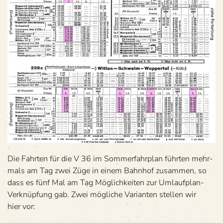
Die Fahr­ten für die V 36 im Som­mer­fahr­plan führ­ten mehr­
mals am Tag zwei Züge in einem Bahn­hof zusam­men, so
dass es fünf Mal am Tag Mög­lich­kei­ten zur Umlauf­plan-
Ver­knüp­fung gab. Zwei mög­li­che Vari­an­ten stel­len wir
hier vor: