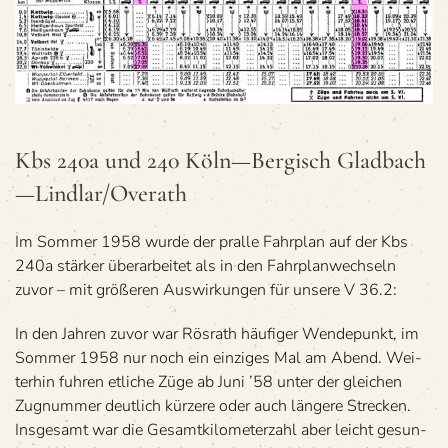
Kbs 240a und 240 Köln—Bergisch Gladbach
—Lindlar/Overath
Im Som­mer 1958 wurde der pralle Fahr­plan auf der Kbs
240a stär­ker über­ar­bei­tet als in den Fahr­plan­wech­seln
zuvor – mit grö­ße­ren Aus­wir­kun­gen für unsere V 36.2:
In den Jah­ren zuvor war Rös­rath häu­fi­ger Wen­de­punkt, im
Som­mer 1958 nur noch ein ein­zi­ges Mal am Abend. Wei­
ter­hin fuh­ren etli­che Züge ab Juni ’58 unter der glei­chen
Zug­num­mer deut­lich kür­zere oder auch län­gere Stre­cken.
Ins­ge­samt war die Gesamt­ki­lo­me­ter­zahl aber leicht gesun­