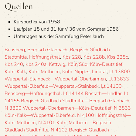
Quel­len
Kurs­bü­cher von 1958
Lauf­plan 15 und 31 für V 36 vom Som­mer 1956
Unter­lagen aus der Samm­lung Peter Jauch
Bensberg
,
Bergisch Gladbach
,
Bergisch Gladbach
Stadtmitte
,
Hoffnungsthal
,
Kbs 228
,
Kbs 228b
,
Kbs 228c
,
Kbs 240
,
Kbs 240a
,
Kettwig
,
Köln Süd
,
Köln-Deutz tief
,
Köln-Kalk
,
Köln-Mülheim
,
Köln-Nippes
,
Lindlar
,
Lt 13800
Wuppertal-Steinbeck—Wuppertal-Oberbarmen
,
Lt 13833
Wuppertal-Elberfeld—Wuppertal-Steinbeck
,
Lt 14100
Bensberg—Hoffnungsthal
,
Lt 14144 Rösrath—Lindlar
,
Lt
14155 Bergisch Gladbach Stadtmitte—Bergisch Gladbach
,
N 3800 Wuppertal-Oberbarmen—Köln-Deutz tief
,
N 3833
Köln-Kalk—Wuppertal-Elberfeld
,
N 4100 Hoffnungsthal—
Köln-Mülheim
,
N 4101 Köln-Mülheim—Bergisch
Gladbach Stadtmitte
,
N 4102 Bergisch Gladbach