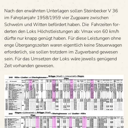
Nach den erwähn­ten Unter­la­gen sol­len Stein­be­cker V 36
im Fahr­plan­jahr 1958/1959 vier Zug­paare zwi­schen
Schwelm und Wit­ten beför­dert haben. Die Fahr­zei­ten for­
der­ten den Loks Höchst­leis­tun­gen ab: Vmax von 60 km/h
dürfte nur knapp genügt haben. Für diese Leis­tun­gen ohne
enge Über­gangs­zei­ten waren eigent­lich keine Steu­er­wa­gen
erfor­der­lich, sie sol­len trotz­dem im Zug­ver­band gewe­sen
sein. Für das Umset­zen der Loks wäre jeweils genü­gend
Zeit vor­han­den gewesen.