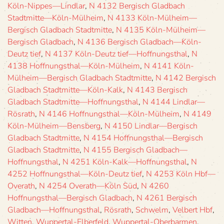
Köln-Nippes—Lindlar
,
N 4132 Bergisch Gladbach
Stadtmitte—Köln-Mülheim
,
N 4133 Köln-Mülheim—
Bergisch Gladbach Stadtmitte
,
N 4135 Köln-Mülheim—
Bergisch Gladbach
,
N 4136 Bergisch Gladbach—Köln-
Deutz tief
,
N 4137 Köln-Deutz tief—Hoffnungsthal
,
N
4138 Hoffnungsthal—Köln-Mülheim
,
N 4141 Köln-
Mülheim—Bergisch Gladbach Stadtmitte
,
N 4142 Bergisch
Gladbach Stadtmitte—Köln-Kalk
,
N 4143 Bergisch
Gladbach Stadtmitte—Hoffnungsthal
,
N 4144 Lindlar—
Rösrath
,
N 4146 Hoffnungsthal—Köln-Mülheim
,
N 4149
Köln-Mülheim—Bensberg
,
N 4150 Lindlar—Bergisch
Gladbach Stadtmitte
,
N 4154 Hoffnungsthal—Bergisch
Gladbach Stadtmitte
,
N 4155 Bergisch Gladbach—
Hoffnungsthal
,
N 4251 Köln-Kalk—Hoffnungsthal
,
N
4252 Hoffnungsthal—Köln-Deutz tief
,
N 4253 Köln Hbf—
Overath
,
N 4254 Overath—Köln Süd
,
N 4260
Hoffnungsthal—Bergisch Gladbach
,
N 4261 Bergisch
Gladbach—Hoffnungsthal
,
Rösrath
,
Schwelm
,
Velbert Hbf
,
Witten
,
Wuppertal-Elberfeld
,
Wuppertal-Oberbarmen
,