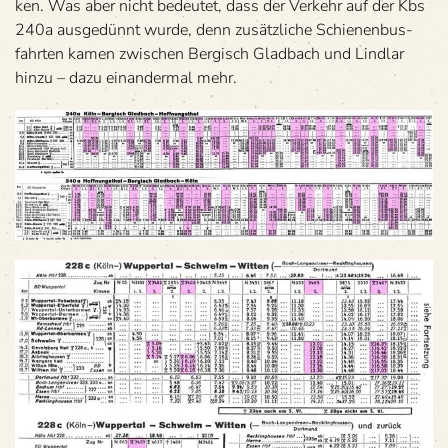
ken. Was aber nicht bedeu­tet, dass der Ver­kehr auf der Kbs
240a aus­ge­dünnt wurde, denn zusätz­li­che Schie­nen­bus­
fahr­ten kamen zwi­schen Ber­gisch Glad­bach und Lind­lar
hinzu – dazu ein­an­der­mal mehr.