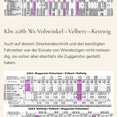
Kbs 228b Wt-Vohwinkel—Velbert—Kettwig
Auch auf die­sem Stre­cken­ab­schnitt und den benö­tig­ten
Fahr­zei­ten war der Ein­satz von Wen­de­zü­gen nicht not­wen­
dig, sie sol­len aber eben­falls die Zug­gar­ni­tur gestellt
haben.