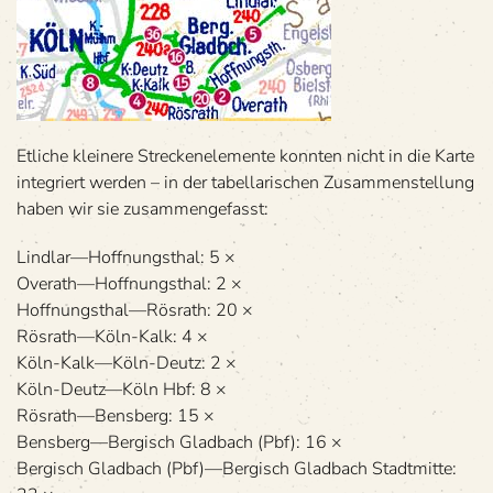
Etli­che klei­nere Stre­cken­ele­mente konn­ten nicht in die Karte
inte­griert wer­den – in der tabel­la­ri­schen Zusam­men­stel­lung
haben wir sie zusammengefasst:
Lindlar—Hoffnungsthal: 5 ×
Overath—Hoffnungsthal: 2 ×
Hoffnungsthal—Rösrath: 20 ×
Rösrath—Köln-Kalk: 4 ×
Köln-Kalk—Köln-Deutz: 2 ×
Köln-Deutz—Köln Hbf: 8 ×
Rösrath—Bensberg: 15 ×
Bensberg—Bergisch Glad­bach (Pbf): 16 ×
Ber­gisch Glad­bach (Pbf)—Bergisch Glad­bach Stadt­mitte: