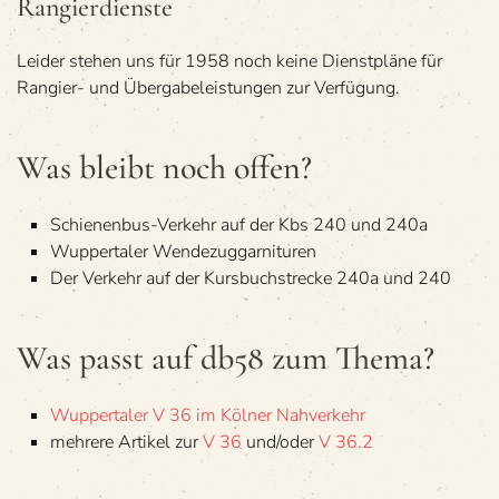
Ran­gier­dienste
Lei­der ste­hen uns für 1958 noch keine Dienst­pläne für
Ran­gier- und Über­ga­be­leis­tun­gen zur Verfügung.
Was bleibt noch offen?
Schie­nen­bus-Ver­kehr auf der Kbs 240 und 240a
Wup­per­taler Wendezuggarnituren
Der Ver­kehr auf der Kurs­buch­strecke 240a und 240
Was passt auf db58 zum Thema?
Wup­per­ta­ler V 36 im Köl­ner Nahverkehr
meh­rere Arti­kel zur
V 36
und/oder
V 36.2