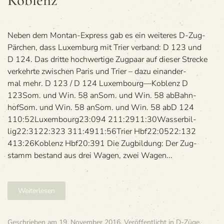
Koblenz
Lu
—
Ko
Neben dem Mon­tan-Express gab es ein wei­te­res D-Zug-
Pär­chen, dass Luxem­burg mit Trier ver­band: D 123 und
D 124. Das dritte hoch­wer­tige Zug­paar auf die­ser Stre­cke
ver­kehrte zwi­schen Paris und Trier – dazu ein­an­der­
mal mehr. D 123 / D 124 Luxembourg—Koblenz D
123Som. und Win. 58 anSom. und Win. 58 abBahn­
hofSom. und Win. 58 anSom. und Win. 58 abD 124
110:52Luxem­bourg23:094 211:2911:30Was­ser­bil­
lig22:3122:323 311:4911:56Trier Hbf22:0522:132
413:26Koblenz Hbf20:391 Die Zug­bil­dung: Der Zug­
stamm bestand aus drei Wagen, zwei Wagen...
Weiterlesen
Geschrieben am
19. November 2016
. Veröffentlicht in
D-Züge
,