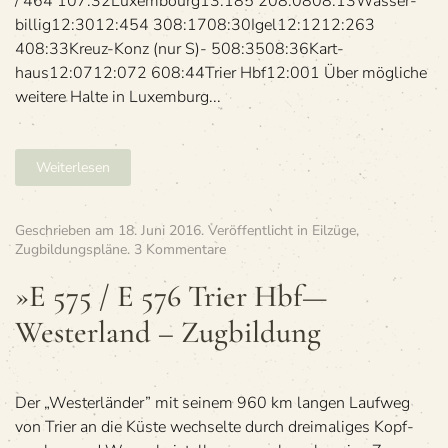
/ 464 107:32Luxem­bourg13:185 208:0808:13Was­ser­
bil­lig12:3012:454 308:1708:30Igel12:1212:263
408:33Kreuz-Konz (nur S)- 508:3508:36Kart­
haus12:0712:072 608:44Trier Hbf12:001 Über mög­li­che
wei­tere Halte in Luxem­burg...
Weiterlesen
Geschrieben am
18. Juni 2016
. Veröffentlicht in
Eilzüge
,
zu
Zugbildungspläne
.
3 Kommentare
»E
575
»E 575 / E 576 Trier Hbf—
/
Westerland – Zugbildung
E 576
Trier
Hbf
—
Westerland
Der „Wes­ter­län­der” mit sei­nem 960 km lan­gen Lauf­weg
–
von Trier an die Küste wech­selte durch drei­ma­li­ges Kopf­
Zugbildung