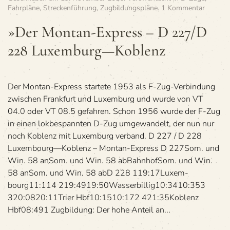
zu
Fahrpläne
,
Streckenführung
,
Zugbildungspläne
.
1 Kommentar
»Der
Mon­
»Der Mon­tan-Express – D 227/D
tan-
228 Luxemburg—Koblenz
Express
–
D 227/
228
Luxemb
Der Mon­tan-Express star­tete 1953 als F-Zug-Ver­bin­dung
—
zwi­schen Frank­furt und Luxem­burg und wurde von VT
Koblenz
04.0 oder VT 08.5 gefah­ren. Schon 1956 wurde der F-Zug
in einen lok­be­spann­ten D-Zug umge­wan­delt, der nun nur
noch Koblenz mit Luxem­burg verband. D 227 / D 228
Luxembourg—Koblenz – Montan-Express D 227Som. und
Win. 58 anSom. und Win. 58 abBahn­hofSom. und Win.
58 anSom. und Win. 58 abD 228 119:17Luxem­
bourg11:114 219:4919:50Was­ser­bil­lig10:3410:353
320:0820:11Trier Hbf10:1510:172 421:35Koblenz
Hbf08:491 Zug­bil­dung: Der hohe Anteil an...