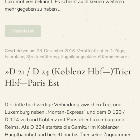
Lokomotiven bekannt. Es scheint auch keinen weiteren
mehr gegeben zu haben …
Weiterlesen
Geschrieben am
28. Dezember 2016
. Veröffentlicht in
D-Züge
,
zu
Fahrpläne
,
Streckenführung
,
Zugbildungspläne
.
6 Kommentare
»D
21
»D 21 / D 24 (Koblenz Hbf—)Trier
/
Hbf—Paris Est
D 24
(Koble
Hbf
—)Trie
Hbf
Die dritte hoch­wer­tige Ver­bin­dung zwi­schen Trier und
—
Luxem­burg neben „Mon­tan-Express“ und dem D 123 /
Paris
D 124 ver­band Koblenz mit Paris über Luxem­burg und
Est
Reims. Als D 224 star­tete die Gar­ni­tur im Koblen­zer
Haupt­bahn­hof und behielt nur bis Trier seine Zug­num­mer.