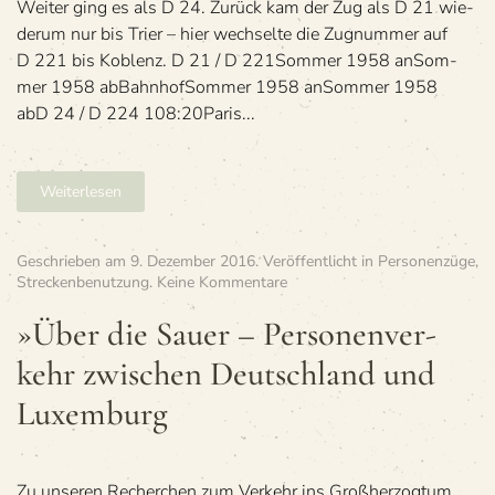
Wei­ter ging es als D 24. Zurück kam der Zug als D 21 wie­
derum nur bis Trier – hier wech­selte die Zug­num­mer auf
D 221 bis Koblenz. D 21 / D 221Som­mer 1958 anSom­
mer 1958 abBahn­hofSom­mer 1958 anSom­mer 1958
abD 24 / D 224 108:20Paris...
Weiterlesen
Geschrieben am
9. Dezember 2016
. Veröffentlicht in
Personenzüge
,
zu
Streckenbenutzung
.
Keine Kommentare
»Über
die
»Über die Sauer – Per­so­nen­ver­
Sauer
kehr zwi­schen Deutsch­land und
–
Per­
Luxemburg
so­
nen­
ver­
kehr
Zu unse­ren Recher­chen zum Ver­kehr ins Groß­her­zog­tum
zwi­