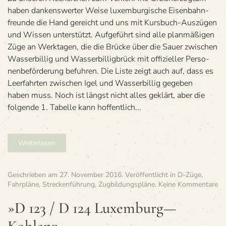
schen
haben dan­kens­wer­ter Weise luxem­bur­gi­sche Eisen­bahn­
Deutsch­
freunde die Hand gereicht und uns mit Kurs­buch-Aus­zü­gen
land
und Wis­sen unter­stützt. Auf­ge­führt sind alle plan­mä­ßi­gen
und
Züge an Werk­ta­gen, die die Brü­cke über die Sauer zwi­schen
Luxemburg
Was­ser­bil­lig und Was­ser­bil­lig­brück mit offi­zi­el­ler Per­so­
nen­be­för­de­rung befuh­ren. Die Liste zeigt auch auf, dass es
Leer­fahr­ten zwi­schen Igel und Was­ser­bil­lig gege­ben
haben muss. Noch ist längst nicht alles geklärt, aber die
fol­gende 1. Tabelle kann hof­fent­lich...
Weiterlesen
Geschrieben am
27. November 2016
. Veröffentlicht in
D-Züge
,
zu
Fahrpläne
,
Streckenführung
,
Zugbildungspläne
.
Keine Kommentare
»D
12
»D 123 / D 124 Luxemburg—
/
D 