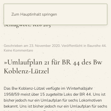
Zum Hauptinhalt springen
Schlagwort:
Kbs 263
Geschrieben am
23. November 2020
. Veröffentlicht in
Baureihe 44
.
zu
Keine Kommentare
»Umlauf­
plan
»Umlauf­plan 21 für BR 44 des Bw
21
Koblenz-Lützel
für
BR
44
des
Bw
Das Bw Koblenz-Lützel verfügte im Winterhalbjahr
Koblenz-
1958/59 meist über 15 zugeteilte Loks der BR 44. Uns ist
Lützel
bisher jedoch nur ein Umlaufplan für sechs Lokomotiven
bekannt. Uns ist bisher jedoch nur ein Umlaufplan für sechs