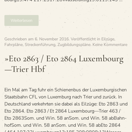
Weiterlesen
Geschrieben am
6. November 2016
. Veröffentlicht in
Eilzüge
,
zu
Fahrpläne
,
Streckenführung
,
Zugbildungspläne
.
Keine Kommentare
»E
28
»Eto 2863 / Eto 2864 Luxembourg
/
—Trier Hbf
Et
28
Lu
—
Tri
Ein Mal am Tag fuhr ein Schie­nen­bus der Luxem­bur­gi­schen
Hb
Staats­bahn CFL von Luxem­burg nach Trier und zurück. In
Deutsch­land ver­kehr­ten sie dabei als Eil­züge: Eto 2863 und
Eto 2864. Eto 2863 / Et 2864 Luxembourg—Trier 463 /
Eto 2863Som. und Win. 58 anSom. und Win. 58 abBahn­
hofSom. und Win. 58 anSom. und Win. 58 abEto 2864