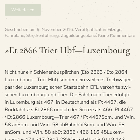
Weiterlesen
Geschrieben am
9. November 2016
. Veröffentlicht in
Eilzüge
,
zu
Fahrpläne
,
Streckenführung
,
Zugbildungspläne
.
Keine Kommentare
»E
28
»Et 2866 Trier Hbf—Luxembourg
Tri
Hb
—
Lu
Nicht nur ein Schie­nen­bus­pär­chen (Eto 2863 / Eto 2864
Luxembourg—Trier Hbf) son­dern ein wei­te­res Trieb­wa­gen­
paar der Luxem­bur­gi­schen Staats­bahn CFL ver­kehrte zwi­
schen Luxem­bourg und Trier. Die Fahrt nach Trier erfolgte
in Luxem­burg als 467, in Deutsch­land als Pt 4467, die
Rück­fahrt als Et 2866 und ab der Grenze als 466. Pt 4467
/ Et 2866 Luxembourg—Trier 467 / Pt 4467Som. und Win.
58 anSom. und Win. 58 abBahn­hofSom. und Win. 58
anSom. und Win. 58 abEt 2866 / 466 116:45Luxem­
bourg19:474 217:2317:28Was­ser­bil­lig19:0119:143 ...