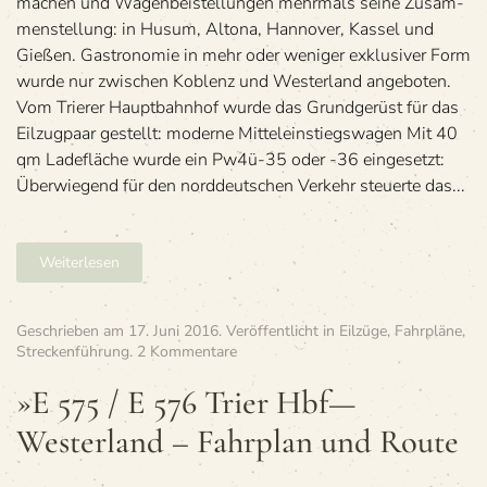
ma­chen und Wagen­bei­stel­lun­gen mehr­mals seine Zusam­
men­stel­lung: in Husum, Altona, Han­no­ver, Kas­sel und
Gie­ßen. Gas­tro­no­mie in mehr oder weni­ger exklu­si­ver Form
wurde nur zwi­schen Koblenz und Wes­ter­land angeboten.
Vom Trie­rer Haupt­bahn­hof wurde das Grund­ge­rüst für das
Eil­zug­paar gestellt: moderne Mitteleinstiegswagen Mit 40
qm Lade­flä­che wurde ein Pw4ü-35 oder -36 eingesetzt:
Über­wie­gend für den nord­deut­schen Ver­kehr steu­erte das...
Weiterlesen
Geschrieben am
17. Juni 2016
. Veröffentlicht in
Eilzüge
,
Fahrpläne
,
zu
Streckenführung
.
2 Kommentare
»E
575
»E 575 / E 576 Trier Hbf—
/
Westerland – Fahr­plan und Route
E 576
Trier
Hbf