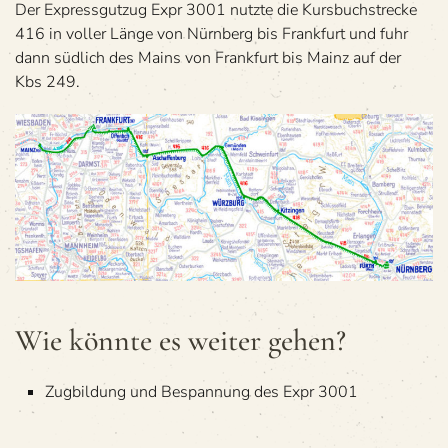
Der Express­gut­zug Expr 3001 nutzte die Kurs­buch­stre­cke
416 in vol­ler Länge von Nürn­berg bis Frank­furt und fuhr
dann süd­lich des Mains von Frank­furt bis Mainz auf der
Kbs 249.
Wie könnte es wei­ter gehen?
Zug­bil­dung und Bespan­nung des Expr 3001