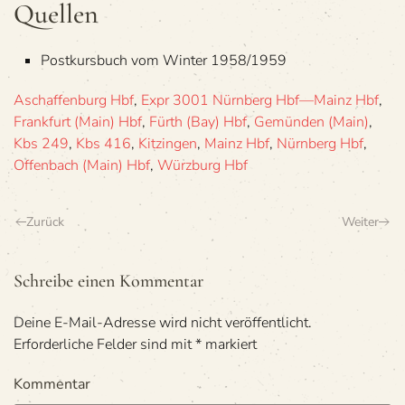
Quel­len
Post­kurs­buch vom Win­ter 1958/1959
Aschaffenburg Hbf
,
Expr 3001 Nürnberg Hbf—Mainz Hbf
,
Frankfurt (Main) Hbf
,
Fürth (Bay) Hbf
,
Gemünden (Main)
,
Kbs 249
,
Kbs 416
,
Kitzingen
,
Mainz Hbf
,
Nürnberg Hbf
,
Offenbach (Main) Hbf
,
Würzburg Hbf
Zurück
Weiter
Schreibe einen Kommentar
Deine E-Mail-Adresse wird nicht veröffentlicht.
Erforderliche Felder sind mit
*
markiert
Kommentar