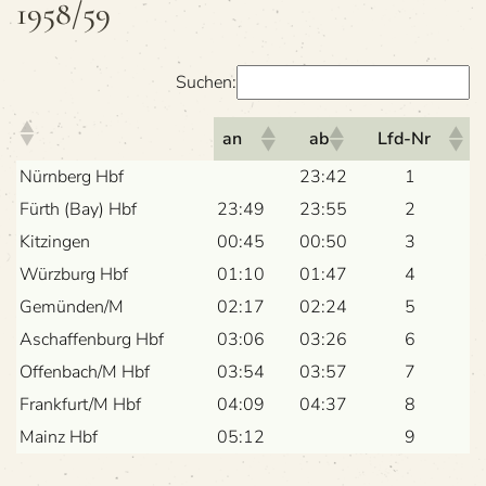
1958/59
Suchen:
an
ab
Lfd-Nr
Nürn­berg Hbf
23:42
1
Fürth (Bay) Hbf
23:49
23:55
2
Kit­zin­gen
00:45
00:50
3
Würz­burg Hbf
01:10
01:47
4
Gemünden/M
02:17
02:24
5
Aschaf­fen­burg Hbf
03:06
03:26
6
Offenbach/M Hbf
03:54
03:57
7
Frankfurt/M Hbf
04:09
04:37
8
Mainz Hbf
05:12
9