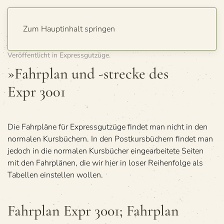
Zum Hauptinhalt springen
Geschrieben von
Detlev Hagemann
am
2. Januar 2013
.
Veröffentlicht in
Expressgutzüge
.
»Fahr­plan und -stre­cke des
Expr 3001
Die Fahr­pläne für Express­gut­züge fin­det man nicht in den
nor­ma­len Kurs­bü­chern. In den Post­kurs­bü­chern fin­det man
jedoch in die nor­ma­len Kurs­bü­cher ein­ge­ar­bei­tete Sei­ten
mit den Fahr­plä­nen, die wir hier in loser Rei­hen­folge als
Tabel­len ein­stel­len wollen.
Fahr­plan Expr 3001; Fahr­plan