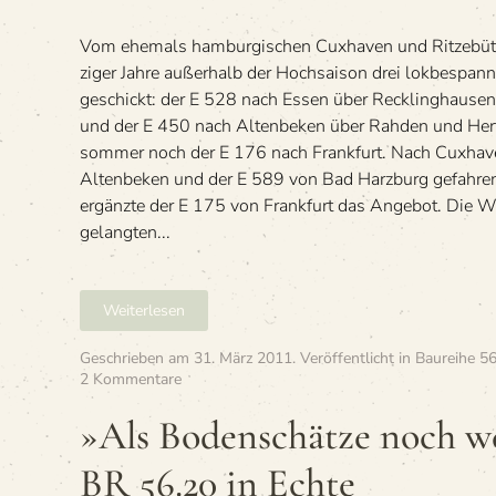
—
Han
Vom ehe­mals ham­bur­gi­schen Cux­ha­ven und Rit­ze­büt
Hbf
—
zi­ger Jahre außer­halb der Hoch­sai­son drei lok­be­spa
Cux
geschickt: der E 528 nach Essen über Reck­ling­hau­sen
Stad
und der E 450 nach Alten­be­ken über Rah­den und Her
som­mer noch der E 176 nach Frankfurt. Nach Cux­ha­
Alten­be­ken und der E 589 von Bad Harz­burg gefah­r
ergänzte der E 175 von Frank­furt das Ange­bot. Die 
gelang­ten...
Weiterlesen
Geschrieben am
31. März 2011
. Veröffentlicht in
Baureihe 56
zu
2 Kommentare
»Als
Boden­
»Als Boden­schätze noch we
schätze
noch
BR 56.20 in Echte
wert­