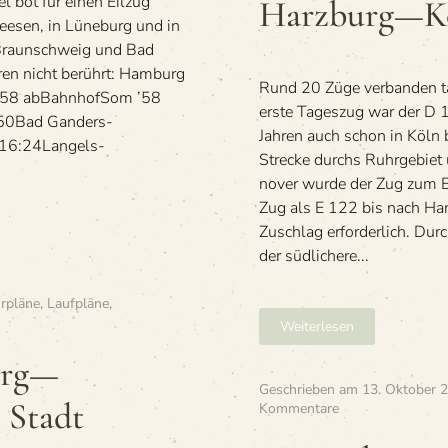
l bot für einen Eil­zug
Harzburg—K
Kiel
See­sen, in Lüne­burg und in
Hbf
 Braun­schweig und Bad
tren nicht berührt: Ham­burg
Rund 20 Züge ver­ban­den tä
’58 abBahn­hofSom ’58
erste Tages­zug war der D 1
50Bad Gan­ders­
Jah­ren auch schon in Köln 
6:24Lan­gels­
Stre­cke durchs Ruhr­ge­bie
no­ver wurde der Zug zum Eil­
Zug als E 122 bis nach Han
Zuschlag erfor­der­lich. Du
der süd­li­chere...
rpläne
,
Laufpläne
,
Weiterlesen
urg—
Geschrieben am
13. Oktober 
0
Stadt
zu
Kommentare
»Raumbegren­
burg
zungstafel