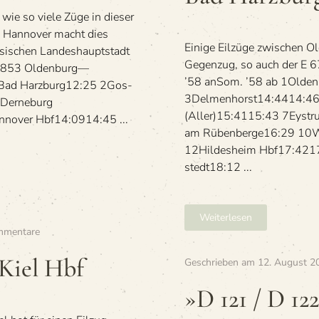
Emden
e so viele Züge in die­ser
Süd
in Han­no­ver macht dies
Einige Eil­züge zwi­schen O
h­si­schen Lan­des­haupt­stadt
Gegen­zug, so auch der E 
n E 853 Oldenburg—
’58 anSom. ’58 ab 1Olden
Bad Harz­burg12:25 2Gos­
3Del­men­horst14:4414:4
Der­ne­burg
(Aller)15:4115:43 7Eys­t
no­ver Hbf14:0914:45 ...
am Rübenberge16:29 10W
12Hil­des­heim Hbf17:421
stedt18:12 ...
Weiterlesen
zu
mmentare
»E
563
Kiel Hbf
Geschrieben am
12. August 2
/
E 564
»D 121 / D 1
Kreiensen
—