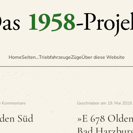
Home
Seiten…
Triebfahrzeuge
Züge
Über diese Website
zu
e Kommentare
Geschrieben am
19. Mai 2019
»E
653
den Süd
»E 678 Olden
Bad
Harzburg
Bad Harzbur
—