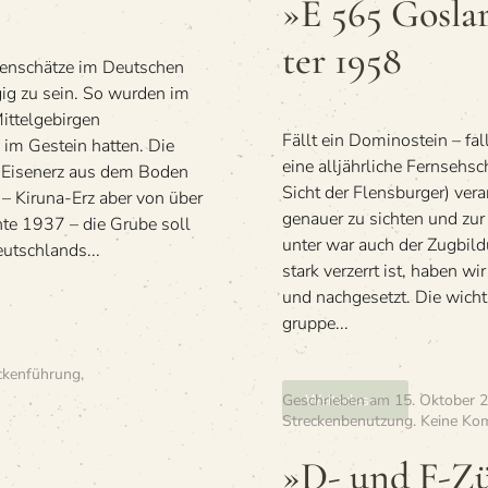
»E 565 Gosla
Goslar
—
ter 1958
Flensburg
denschätze im Deutschen
im
ig zu sein. So wurden im
Win­
ittelgebirgen
ter 1958
Fällt ein Domi­no­stein – fal
e im Gestein hatten. Die
eine all­jähr­li­che Fern­seh­
as Eisenerz aus dem Boden
Sicht der Flens­bur­ger) ver­
 – Kiruna-Erz aber von über
genauer zu sich­ten und zur 
hte 1937 – die Grube soll
un­ter war auch der Zug­bi
utschlands...
stark ver­zerrt ist, haben w
und nachgesetzt. Die wich­t
gruppe...
ckenführung
,
Geschrieben am
Weiterlesen
15. Oktober 
Streckenbenutzung
.
Keine Ko
»D- und F-Zü