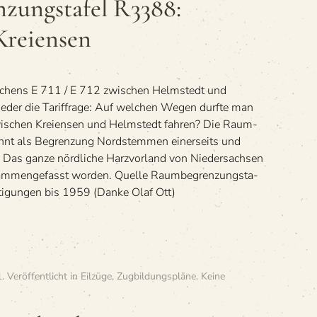
zungstafel R3388:
reiensen
r­chens E 711 / E 712 zwi­schen Helm­stedt und
ie­der die Tariffrage: Auf wel­chen Wegen durfte man
chen Kre­i­en­sen und Helm­stedt fahren? Die Raum­
ennt als Begren­zung Nord­stem­men einer­seits und
. Das ganze nörd­li­che Harz­vor­land von Nie­der­sach­sen
am­men­ge­fasst worden. Quelle Raum­be­gren­zungs­ta­
ti­gun­gen bis 1959 (Danke Olaf Ott)
1
. Veröffentlicht in
Eilzüge
,
Zugbildungspläne
.
Keine