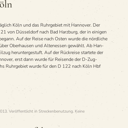
öln
Düsseldorf
—
Bad
Harzburg
g­lich Köln und das Ruhr­ge­biet mit Han­no­ver. Der
—
Köln
21 von Düs­sel­dorf nach Bad Harz­burg, der in eini­gen
begann. Auf der Reise nach Osten wurde die nörd­li­che
t über Ober­hau­sen und Alten­es­sen gewählt. Ab Han­
zug her­un­ter­ge­stuft. Auf der Rück­reise star­tete der
­no­ver, erst dann wurde für Rei­sende der D-Zug-
rchs Ruhr­ge­biet wurde für den D 122 nach Köln Hbf
2013
. Veröffentlicht in
Streckenbenutzung
.
Keine