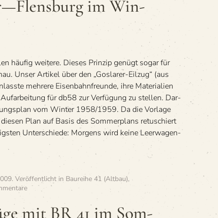
r—Flensburg im Win­
­len häu­fig wei­tere. Die­ses Prin­zip genügt sogar für
schau. Unser Arti­kel über den „Gos­la­rer-Eil­zug“ (aus
an­lasste meh­rere Eisen­bahn­freunde, ihre Mate­ria­lien
Auf­ar­bei­tung für db58 zur Ver­fü­gung zu stel­len. Dar­
l­dungs­plan vom Win­ter 1958/1959. Da die Vor­lage
ir die­sen Plan auf Basis des Som­mer­plans retu­schiert
igs­ten Unterschiede: Mor­gens wird keine Leer­wa­gen­
2009
. Veröffentlicht in
Baureihe 41 (Altbau)
,
zu
mmentare
»D-
und
ge mit BR 41 im Som­
F-