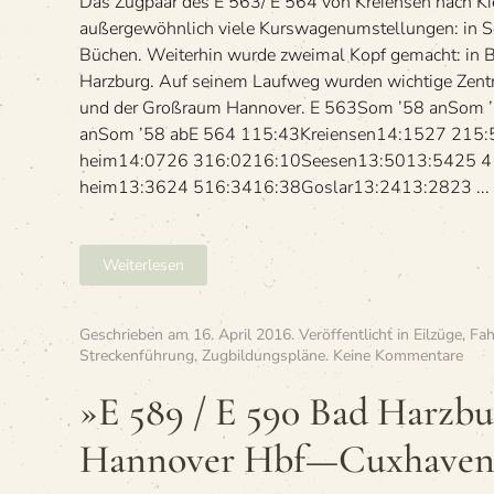
Das Zug­paar des E 563/ E 564 von Kre­i­en­sen nach Kie
außer­ge­wöhn­lich viele Kurs­wa­gen­um­stel­lun­gen: in 
Büchen. Wei­ter­hin wurde zwei­mal Kopf gemacht: in
Harz­burg. Auf sei­nem Lauf­weg wur­den wich­tige Zen­
und der Groß­raum Hannover. E 563Som ’58 anSom 
anSom ’58 abE 564 115:43Kre­i­en­sen14:1527 215:
heim14:0726 316:0216:10See­sen13:5013:5425 41
heim13:3624 516:3416:38Gos­lar13:2413:2823 ...
Weiterlesen
Geschrieben am
16. April 2016
. Veröffentlicht in
Eilzüge
,
Fah
zu
Streckenführung
,
Zugbildungspläne
.
Keine Kommentare
»E
589
»E 589 / E 590 Bad Harzb
/
E 59
Hannover Hbf—Cuxhaven 
Bad
Harz