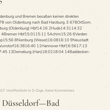
burg)
Hbf
—
lden­burg und Bre­men besa­ßen kei­nen direk­ten
Bad
Harzburg
678 von Olden­burg nach Bad Harzburg. E 678OrtSom.
­burg (Olden­burg) Hbf14:16 2Hude14:3114:32
6 4Bre­men Hbf15:0115:11 5Achim15:26 6Ver­den
rup15:56 8Nien­burg (Weser)16:0816:10 9Neu­stadt
unstorf16:3816:40 11Han­no­ver Hbf16:5617:13
7:45 13Der­ne­burg (Han)18:0218:04 14Bad­de­cken­
zu
017
. Veröffentlicht in
D-Züge
.
Keine Kommentare
»D
121
22 Düsseldorf—Bad
/
D 122