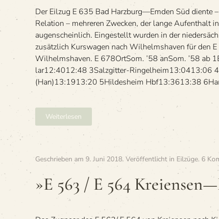
Der Eil­zug E 635 Bad Harzburg—Emden Süd diente – wi
Rela­tion – meh­re­ren Zwe­cken, der lange Auf­ent­halt 
augen­schein­lich. Ein­ge­stellt wur­den in der nie­der­säc
zusätz­lich Kurs­wa­gen nach Wil­helms­ha­ven für de
Wilhelmshaven. E 678OrtSom. ’58 anSom. ’58 ab 1
lar12:4012:48 3Salz­git­ter-Rin­gel­heim13:0413:06 4
(Han)13:1913:20 5Hil­des­heim Hbf13:3613:38 6Han­
Weiterlesen
Geschrieben am
9. Juni 2018
. Veröffentlicht in
Eilzüge
.
6 Ko
»E 563 / E 564 Kreiensen—