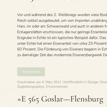
voll
waren:
BR
Vor und während des 2. Weltkriegs wurden viele Bo
56.20 in Echte
Reich selbst ausgebeutet, um von Importen unabhäng
Harz, im oder am Schwarzwald und auch in anderen M
Erzlagerstätten erschlossen, die nur geringe Erzanteil
Erzgrube in Echte ist ein typisches Beispiel dafür. D
unter Echte hat einen Eisenanteil von cirka 25 Prozent
60 Prozent. Die Förderung von Eisenerz begann in Ec
zu damaliger Zeit das modernste Eisenerzbergwerk De
Weiterlesen
Geschrieben am
4. März 2011
. Veröffentlicht in
Eilzüge
,
Stre
zu
Zugbildungspläne
.
3 Kommentare
»E
565
»E 565 Goslar—Flensburg
Goslar
—