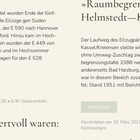
»Raumbegren­
R3388:
nover
Helmstedt
­tel wur­den Ende der fünf­
Helmstedt—K
—
nnte Eil­züge gen Süden
Kreiensen
haven
, der E 590 nach Han­no­ver
t
­ford. Hinzu kam im Hoch­
Der Lauf­weg des Eil­zug­pä
ven wur­den der E 449 von
Kassel/Kreiensen stellte w
en und im Hoch­som­mer
ohne Umweg-Zuschlag zwi­s
Wagen für den E 528
be­gren­zungs­ta­fel 3388 n
ande­rer­seits Bad Harz­burg
war in die­sem Bereich zus
fel; Stand 1951 mit Berich­
.20 • G 8²
,
Güterverkehr
.
Weiterlesen
rt­voll waren:
Geschrieben am
19. März 201
zu
Kommentare
»E
565