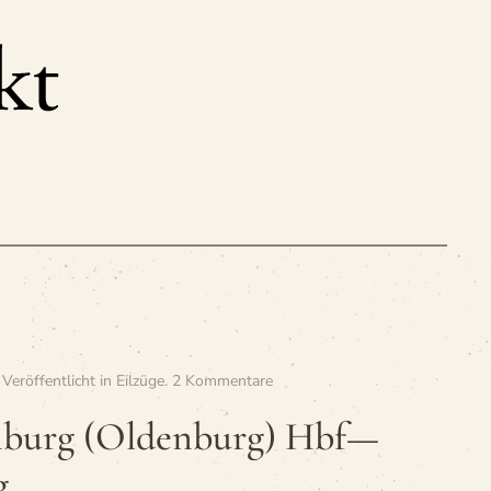
zu
. Veröffentlicht in
Eilzüge
.
2 Kommentare
»E
678
­burg (Olden­burg) Hbf—
Olden­
burg
g
(Olden­