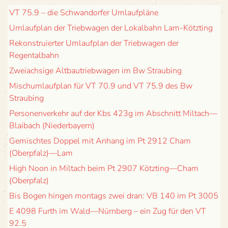
VT 75.9 – die Schwan­dor­fer Umlaufpläne
Umlauf­plan der Trieb­wa­gen der Lokal­bahn Lam-Kötzting
Rekon­stru­ier­ter Umlauf­plan der Trieb­wa­gen der
Regentalbahn
Zwei­ach­sige Alt­bau­trieb­wa­gen im Bw Straubing
Misch­um­lauf­plan für VT 70.9 und VT 75.9 des Bw
Straubing
Per­so­nen­ver­kehr auf der Kbs 423g im Abschnitt Miltach—
Blaibach (Nie­der­bay­ern)
Gemisch­tes Dop­pel mit Anhang im Pt 2912 Cham
(Oberpfalz)—Lam
High Noon in Milt­ach beim Pt 2907 Kötzting—Cham
(Ober­pfalz)
Bis Bogen hin­gen mon­tags zwei dran: VB 140 im Pt 3005
E 4098 Furth im Wald—Nürnberg – ein Zug für den VT
92.5