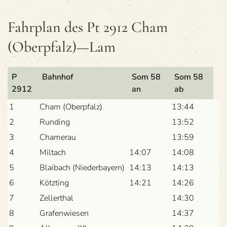
Fahr­plan des Pt 2912 Cham
(Oberpfalz)—Lam
P
Bahn­hof
Som 58
Som 58
2912
an
ab
1
Cham (Ober­pfalz)
13:44
2
Run­ding
13:52
3
Chamerau
13:59
4
Milt­ach
14:07
14:08
5
Blai­bach (Nie­der­bay­ern)
14:13
14:13
6
Kötzting
14:21
14:26
7
Zel­ler­thal
14:30
8
Gra­fen­wie­sen
14:37