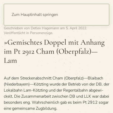
Zum Hauptinhalt springen
Geschrieben von
Detlev Hagemann
am
5. April 2022
.
Veröffentlicht in
Personenzüge
.
»Gemisch­tes Dop­pel mit Anhang
im Pt 2912 Cham (Oberpfalz)—
Lam
Auf dem Stre­cken­ab­schnitt Cham (Oberpfalz)—Blaibach
(Niederbayern)—Kötzting wurde der Betrieb von der DB, der
Lokal­bahn Lam-Kötzting und der Regen­tal­bahn abge­wi­
ckelt. Die Zusam­men­ar­beit zwi­schen DB und LLK war dabei
beson­ders eng. Wahr­schein­lich gab es beim Pt 2912 sogar
eine gemein­same Zugbildung.