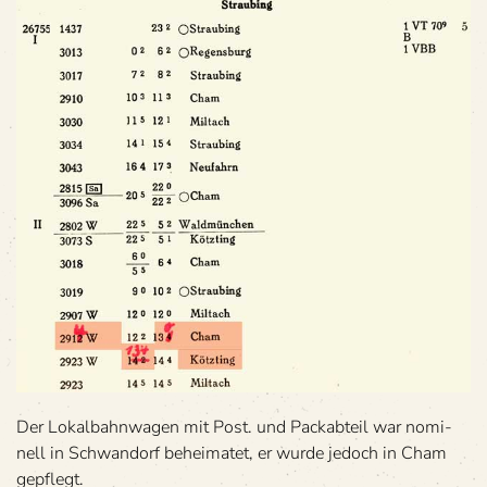
Der Lokal­bahn­wa­gen mit Post. und Pack­ab­teil war nomi­
nell in Schwan­dorf behei­ma­tet, er wurde jedoch in Cham
gepflegt.