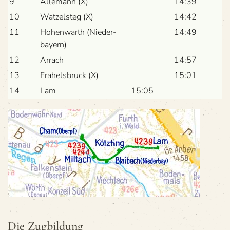
9
Alle­mann (X)
14:39
10
Wat­zel­steg (X)
14:42
11
Hohen­warth (Nie­der­
14:49
bay­ern)
12
Arr­ach
14:57
13
Fra­hels­bruck (X)
15:01
14
Lam
15:05
Die Zug­bil­dung