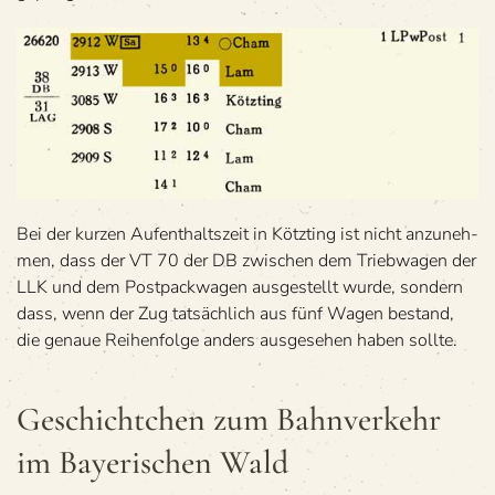
Bei der kur­zen Auf­ent­halts­zeit in Kötzting ist nicht anzu­neh­
men, dass der VT 70 der DB zwi­schen dem Trieb­wa­gen der
LLK und dem Post­pack­wa­gen aus­ge­stellt wurde, son­dern
dass, wenn der Zug tat­säch­lich aus fünf Wagen bestand,
die genaue Rei­hen­folge anders aus­ge­se­hen haben sollte.
Geschicht­chen zum Bahn­ver­kehr
im Baye­ri­schen Wald