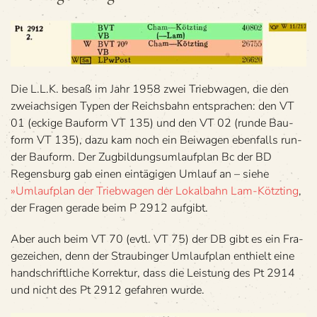
Die L.L.K. besaß im Jahr 1958 zwei Trieb­wa­gen, die den
zwei­ach­si­gen Typen der Reichs­bahn ent­spra­chen: den VT
01 (eckige Bau­form VT 135) und den VT 02 (runde Bau­
form VT 135), dazu kam noch ein Bei­wa­gen eben­falls run­
der Bau­form. Der Zug­bil­dungs­um­lauf­plan Bc der BD
Regens­burg gab einen ein­tä­gi­gen Umlauf an – siehe
»Umlauf­plan der Trieb­wa­gen der Lokal­bahn Lam-Kötzting
,
der Fra­gen gerade beim P 2912 aufgibt.
Aber auch beim VT 70 (evtl. VT 75) der DB gibt es ein Fra­
ge­zei­chen, denn der Strau­bin­ger Umlauf­plan ent­hielt eine
hand­schrift­li­che Kor­rek­tur, dass die Leis­tung des Pt 2914
und nicht des Pt 2912 gefah­ren wurde.