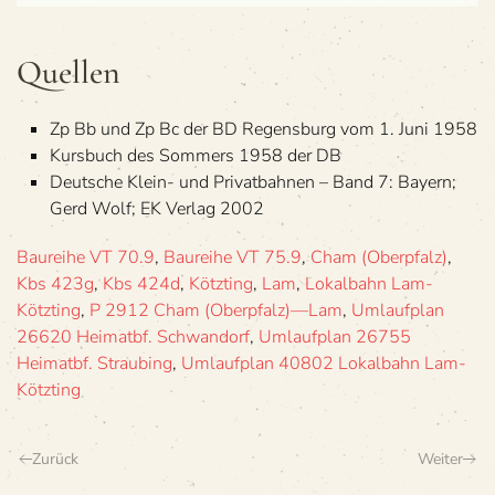
Quel­len
Zp Bb und Zp Bc der BD Regens­burg vom 1. Juni 1958
Kurs­buch des Som­mers 1958 der DB
Deut­sche Klein- und Pri­vat­bah­nen – Band 7: Bay­ern;
Gerd Wolf; EK Ver­lag 2002
Baureihe VT 70.9
,
Baureihe VT 75.9
,
Cham (Oberpfalz)
,
Kbs 423g
,
Kbs 424d
,
Kötzting
,
Lam
,
Lokalbahn Lam-
Kötzting
,
P 2912 Cham (Oberpfalz)—Lam
,
Umlaufplan
26620 Heimatbf. Schwandorf
,
Umlaufplan 26755
Heimatbf. Straubing
,
Umlaufplan 40802 Lokalbahn Lam-
Kötzting
Zurück
Weiter