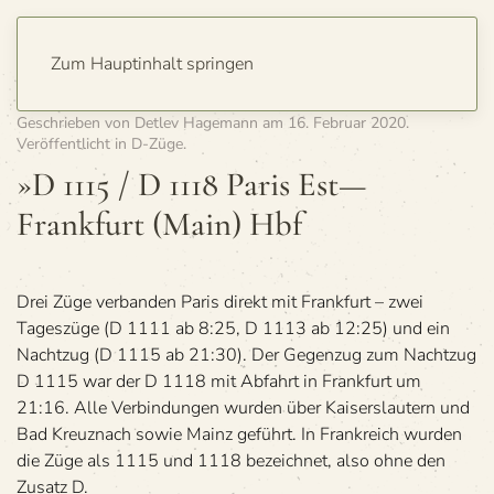
Zum Hauptinhalt springen
Geschrieben von
Detlev Hagemann
am
16. Februar 2020
.
Veröffentlicht in
D-Züge
.
»D 1115 / D 1118 Paris Est—
Frankfurt (Main) Hbf
Drei Züge ver­ban­den Paris direkt mit Frank­furt – zwei
Tages­züge (D 1111 ab 8:25, D 1113 ab 12:25) und ein
Nacht­zug (D 1115 ab 21:30). Der Gegen­zug zum Nacht­zug
D 1115 war der D 1118 mit Abfahrt in Frank­furt um
21:16. Alle Ver­bin­dun­gen wur­den über Kai­sers­lau­tern und
Bad Kreuz­nach sowie Mainz geführt. In Frank­reich wur­den
die Züge als 1115 und 1118 bezeich­net, also ohne den
Zusatz D.