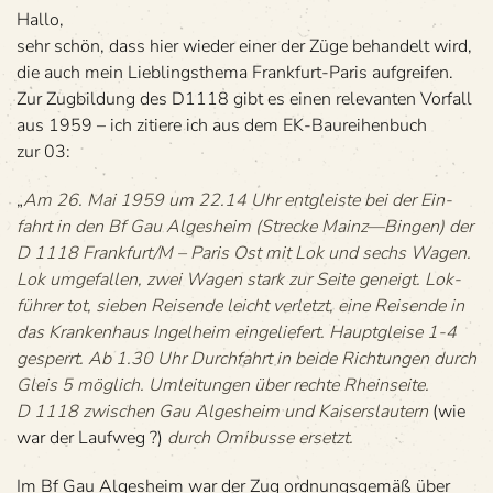
Hallo,
sehr schön, dass hier wie­der einer der Züge behan­delt wird,
die auch mein Lieb­lings­thema Frank­furt-Paris aufgreifen.
Zur Zug­bil­dung des D1118 gibt es einen rele­van­ten Vor­fall
aus 1959 – ich zitiere ich aus dem EK-Bau­rei­hen­buch
zur 03:
„
Am 26. Mai 1959 um 22.14 Uhr ent­gleiste bei der Ein­
fahrt in den Bf Gau Alges­heim (Stre­cke Mainz—Bingen) der
D 1118 Frankfurt/M – Paris Ost mit Lok und sechs Wagen.
Lok umge­fal­len, zwei Wagen stark zur Seite geneigt. Lok­
füh­rer tot, sie­ben Rei­sende leicht ver­letzt, eine Rei­sende in
das Kran­ken­haus Ingel­heim ein­ge­lie­fert. Haupt­gleise 1-4
gesperrt. Ab 1.30 Uhr Durch­fahrt in beide Rich­tun­gen durch
Gleis 5 mög­lich. Umlei­tun­gen über rechte Rhein­seite.
D 1118 zwi­schen Gau Alges­heim und Kai­sers­lau­tern
(wie
war der Lauf­weg ?)
durch Omi­busse ersetzt.
Im Bf Gau Alges­heim war der Zug ord­nungs­ge­mäß über