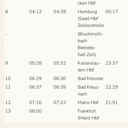
cken Hbf
8
04:12
04:39
Hom­burg
00:17
(Saar) Hbf
Zollkontrolle
-
(Bruch­mühl­
bach
Betriebs­
halt Zoll)
9
05:28
05:32
Kai­sers­lau­
23:37
tern Hbf
10
06:29
06:30
Bad Müns­ter
11
06:37
06:39
Bad Kreuz­
22:29
nach
12
07:16
07:22
Mainz Hbf
21:51
13
08:00
Frank­furt
(Main) Hbf