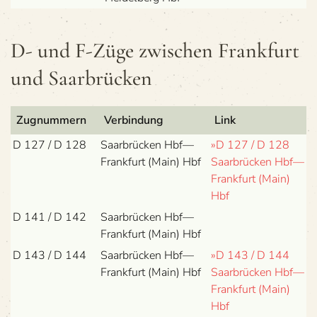
D- und F-Züge zwi­schen Frank­furt
und Saarbrücken
Zug­num­mern
Ver­bin­dung
Link
D 127 / D 128
Saar­brü­cken Hbf—
»D 127 / D 128
Frankfurt (Main) Hbf
Saar­brü­cken Hbf—
Frankfurt (Main)
Hbf
D 141 / D 142
Saar­brü­cken Hbf—
Frankfurt (Main) Hbf
D 143 / D 144
Saar­brü­cken Hbf—
»D 143 / D 144
Frankfurt (Main) Hbf
Saar­brü­cken Hbf—
Frankfurt (Main)
Hbf