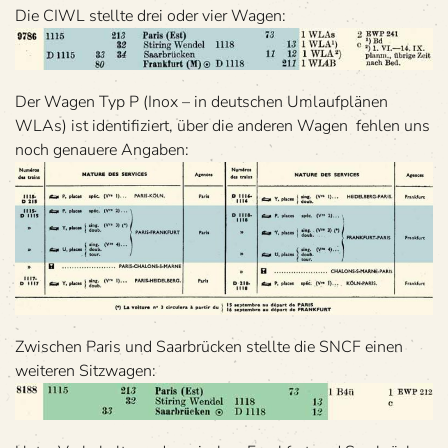
Die CIWL stellte drei oder vier Wagen:
Der Wagen Typ P (Inox – in deut­schen Umlauf­plä­nen
WLAs) ist iden­ti­fi­ziert, über die ande­ren Wagen feh­len uns
noch genauere Angaben:
Zwi­schen Paris und Saar­brü­cken stellte die SNCF einen
wei­te­ren Sitzwagen: