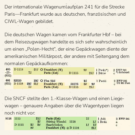
Der inter­na­tio­nale Wagen­um­lauf­plan 241 für die Stre­cke
Paris—Frankfurt wurde aus deut­schen, fran­zö­si­schen und
CIWL-Wagen gebildet.
Die deut­schen Wagen kamen vom Frank­fur­ter Hbf – bei
dem Rei­se­zug­wa­gen han­delte es sich sehr wahr­schein­lich
um einen „Polen-Hecht“, der eine Gepäck­wa­gen diente der
ame­ri­ka­ni­schen Mili­tär­post, der andere mit Sei­ten­gang dem
nor­ma­len Gepäckaufkommen:
Die SNCF stellte den 1.-Klasse-Wagen und einen Lie­ge­
wa­gen – genauere Anga­ben über die Wagen­ty­pen lie­gen
noch nicht vor: