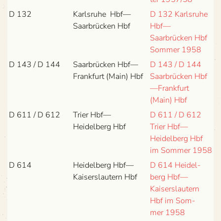
D 132
Karls­ruhe Hbf—
D 132 Karls­ruhe
Saar­brü­cken Hbf
Hbf—
Saarbrücken Hbf
Som­mer 1958
D 143 / D 144
Saar­brü­cken Hbf—
D 143 / D 144
Frankfurt (Main) Hbf
Saar­brü­cken Hbf
—Frankfurt
(Main) Hbf
D 611 / D 612
Trier Hbf—
D 611 / D 612
Heidelberg Hbf
Trier Hbf—
Heidelberg Hbf
im Som­mer 1958
D 614
Hei­del­berg Hbf—
D 614 Hei­del­
Kaiserslautern Hbf
berg Hbf—
Kaiserslautern
Hbf im Som­
mer 1958