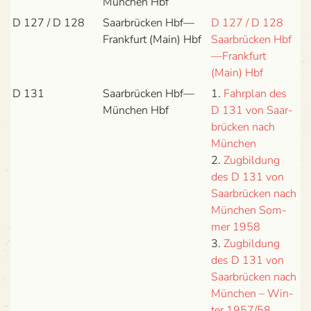
München Hbf
D 127 / D 128
Saar­brü­cken Hbf—
D 127 / D 128
Frankfurt (Main) Hbf
Saar­brü­cken Hbf
—Frankfurt
(Main) Hbf
D 131
Saar­brü­cken Hbf—
1.
Fahr­plan des
München Hbf
D 131 von Saar­
brü­cken nach
Mün­chen
2.
Zug­bil­dung
des D 131 von
Saar­brü­cken nach
Mün­chen Som­
mer 1958
3.
Zug­bil­dung
des D 131 von
Saar­brü­cken nach
Mün­chen – Win­
ter 1957/58