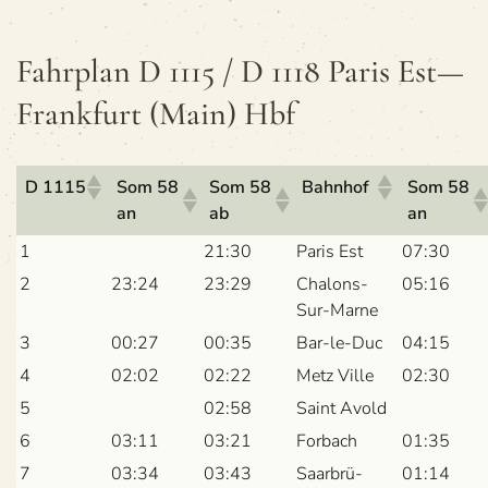
Fahr­plan D 1115 / D 1118 Paris Est—
Frankfurt (Main) Hbf
D 1115
Som 58
Som 58
Bahn­hof
Som 58
an
ab
an
1
21:30
Paris Est
07:30
2
23:24
23:29
Cha­lons-
05:16
Sur-Marne
3
00:27
00:35
Bar-le-Duc
04:15
4
02:02
02:22
Metz Ville
02:30
5
02:58
Saint Avold
6
03:11
03:21
For­bach
01:35
7
03:34
03:43
Saar­brü­
01:14