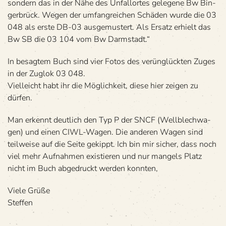
son­dern das in der Nähe des Unfall­or­tes gele­gene Bw Bin­
ger­brück. Wegen der umfang­rei­chen Schä­den wurde die 03
048 als erste DB-03 aus­ge­mus­tert. Als Ersatz erhielt das
Bw SB die 03 104 vom Bw Darmstadt.“
In besag­tem Buch sind vier Fotos des verün­glück­ten Zuges
in der Zug­lok 03 048.
Viel­leicht habt ihr die Mög­lich­keit, diese hier zei­gen zu
dürfen.
Man erkennt deut­lich den Typ P der SNCF (Well­blech­wa­
gen) und einen CIWL-Wagen. Die ande­ren Wagen sind
teil­weise auf die Seite gekippt. Ich bin mir sicher, dass noch
viel mehr Auf­nah­men exis­tie­ren und nur man­gels Platz
nicht im Buch abge­druckt wer­den konnten,
Viele Grüße
Steffen