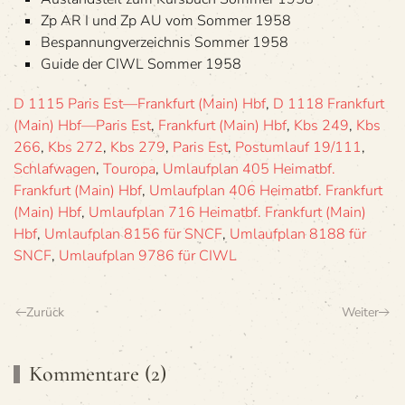
Zp AR I und Zp AU vom Som­mer 1958
Bespan­nung­ver­zeich­nis Som­mer 1958
Guide der CIWL Som­mer 1958
D 1115 Paris Est—Frankfurt (Main) Hbf
,
D 1118 Frankfurt
(Main) Hbf—Paris Est
,
Frankfurt (Main) Hbf
,
Kbs 249
,
Kbs
266
,
Kbs 272
,
Kbs 279
,
Paris Est
,
Postumlauf 19/111
,
Schlafwagen
,
Touropa
,
Umlaufplan 405 Heimatbf.
Frankfurt (Main) Hbf
,
Umlaufplan 406 Heimatbf. Frankfurt
(Main) Hbf
,
Umlaufplan 716 Heimatbf. Frankfurt (Main)
Hbf
,
Umlaufplan 8156 für SNCF
,
Umlaufplan 8188 für
SNCF
,
Umlaufplan 9786 für CIWL
Zurück
Weiter
Kommentare (2)