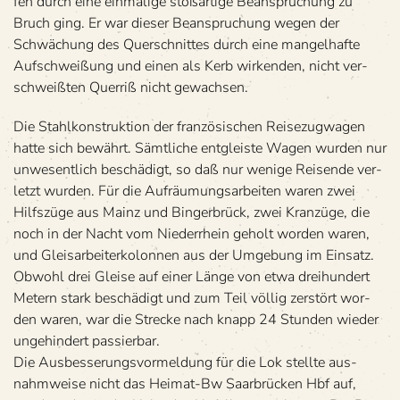
fen durch eine ein­ma­lige stoß­ar­tige Bean­spru­chung zu
Bruch ging. Er war die­ser Bean­spru­chung wegen der
Schwä­chung des Quer­schnit­tes durch eine man­gel­hafte
Auf­schwei­ßung und einen als Kerb wir­ken­den, nicht ver­
schweiß­ten Quer­riß nicht gewachsen.
Die Stahl­kon­struk­tion der fran­zö­si­schen Rei­se­zug­wa­gen
hatte sich bewährt. Sämt­li­che ent­gleiste Wagen wur­den nur
unwe­sent­lich beschä­digt, so daß nur wenige Rei­sende ver­
letzt wur­den. Für die Auf­räu­mungs­ar­bei­ten waren zwei
Hilfs­züge aus Mainz und Bin­ger­brück, zwei Kran­züge, die
noch in der Nacht vom Nie­der­rhein geholt wor­den waren,
und Gleis­ar­bei­ter­ko­lon­nen aus der Umge­bung im Einsatz.
Obwohl drei Gleise auf einer Länge von etwa drei­hun­dert
Metern stark beschä­digt und zum Teil völ­lig zer­stört wor­
den waren, war die Stre­cke nach knapp 24 Stun­den wie­der
unge­hin­dert passierbar.
Die Aus­bes­se­rungs­vor­mel­dung für die Lok stellte aus­
nahm­weise nicht das Hei­mat-Bw Saar­brü­cken Hbf auf,