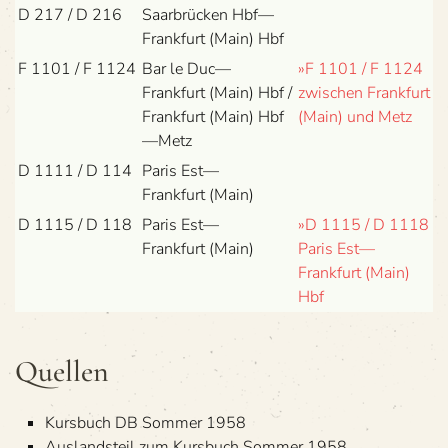
D 217 / D 216
Saar­brü­cken Hbf—
Frankfurt (Main) Hbf
F 1101 / F 1124
Bar le Duc—
»F 1101 / F 1124
Frankfurt (Main) Hbf /
zwi­schen Frank­furt
Frank­furt (Main) Hbf
(Main) und Metz
—Metz
D 1111 / D 114
Paris Est—
Frankfurt (Main)
D 1115 / D 118
Paris Est—
»D 1115 / D 1118
Frankfurt (Main)
Paris Est—
Frankfurt (Main)
Hbf
Quel­len
Kurs­buch DB Som­mer 1958
Aus­lands­teil zum Kurs­buch Som­mer 1958