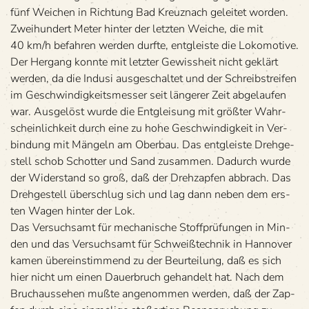
fünf Wei­chen in Rich­tung Bad Kreuz­nach gelei­tet wor­den.
Zwei­hun­dert Meter hin­ter der letz­ten Wei­che, die mit
40 km/h befah­ren wer­den durfte, ent­gleiste die Loko­mo­tive.
Der Her­gang konnte mit letz­ter Gewiss­heit nicht geklärt
wer­den, da die Indusi aus­ge­schal­tet und der Schreib­strei­fen
im Geschwin­dig­keits­mes­ser seit län­ge­rer Zeit abge­lau­fen
war. Aus­ge­löst wurde die Ent­glei­sung mit größ­ter Wahr­
schein­lich­keit durch eine zu hohe Geschwin­dig­keit in Ver­
bin­dung mit Män­geln am Ober­bau. Das ent­gleiste Dreh­ge­
stell schob Schot­ter und Sand zusam­men. Dadurch wurde
der Wider­stand so groß, daß der Dreh­zap­fen abbrach. Das
Dreh­ge­stell über­schlug sich und lag dann neben dem ers­
ten Wagen hin­ter der Lok.
Das Ver­suchs­amt für mecha­ni­sche Stoff­prü­fun­gen in Min­
den und das Ver­suchs­amt für Schweiß­tech­nik in Han­no­ver
kamen über­ein­stim­mend zu der Beur­tei­lung, daß es sich
hier nicht um einen Dau­er­bruch gehan­delt hat. Nach dem
Bruch­aus­se­hen mußte ange­nom­men wer­den, daß der Zap­