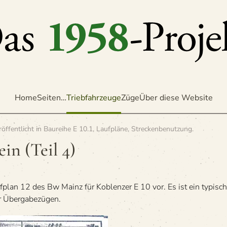
Home
Seiten…
Triebfahrzeuge
Züge
Über diese Website
röffentlicht in
Baureihe E 10.1
,
Laufpläne
,
Streckenbenutzung
.
in (Teil 4)
f­plan 12 des Bw Mainz für Koblen­zer E 10 vor. Es ist ein typi­scher
vor Übergabezügen.