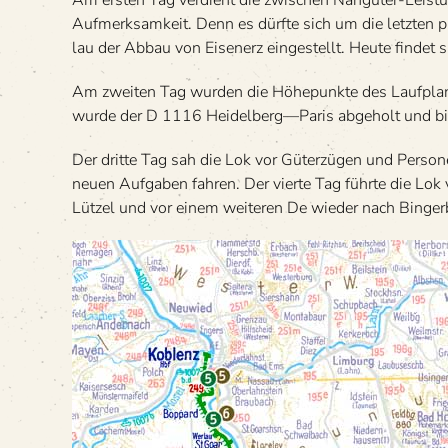
Am ers­ten Tag ver­dient die zwi­schen Nah­gü­ter-Leis­tu
Auf­merk­sam­keit. Denn es dürfte sich um die letz­ten
lau der Abbau von Eisen­erz ein­ge­stellt. Heute fin­det s
Am zwei­ten Tag wur­den die Höhe­punkte des Lauf­plan
wurde der D 1116 Heidelberg—Paris abge­holt und bis
Der dritte Tag sah die Lok vor Güter­zü­gen und Per­so
neuen Auf­ga­ben fah­ren. Der vierte Tag führte die L
Lüt­zel und vor einem wei­te­ren De wie­der nach Binger