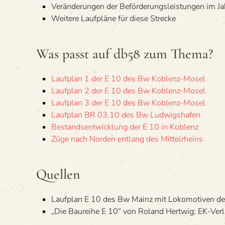
Ver­än­de­run­gen der Beför­de­rungs­leis­tun­gen im 
Wei­tere Lauf­pläne für diese Strecke
Was passt auf db58 zum Thema?
Lauf­plan 1 der E 10 des Bw Koblenz-Mosel
Lauf­plan 2 der E 10 des Bw Koblenz-Mosel
Lauf­plan 3 der E 10 des Bw Koblenz-Mosel
Lauf­plan BR 03.10 des Bw Ludwigshafen
Bestands­ent­wick­lung der E 10 in Koblenz
Züge nach Nor­den ent­lang des Mittelrheins
Quel­len
Lauf­plan E 10 des Bw Mainz mit Loko­mo­ti­ven
„Die Bau­reihe E 10“ von Roland Hertwig; EK-Ver