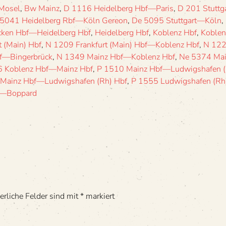
Mosel
,
Bw Mainz
,
D 1116 Heidelberg Hbf—Paris
,
D 201 Stuttg
5041 Heidelberg Rbf—Köln Gereon
,
De 5095 Stuttgart—Köln
,
cken Hbf—Heidelberg Hbf
,
Heidelberg Hbf
,
Koblenz Hbf
,
Koblen
 (Main) Hbf
,
N 1209 Frankfurt (Main) Hbf—Koblenz Hbf
,
N 122
f—Bingerbrück
,
N 1349 Mainz Hbf—Koblenz Hbf
,
Ne 5374 Ma
6 Koblenz Hbf—Mainz Hbf
,
P 1510 Mainz Hbf—Ludwigshafen (
Mainz Hbf—Ludwigshafen (Rh) Hbf
,
P 1555 Ludwigshafen (Rh
u—Boppard
erliche Felder sind mit
*
markiert