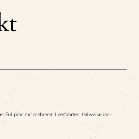
 Füll­plan mit meh­re­ren Leer­fahr­ten, teil­weise lan­