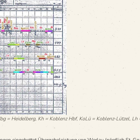
 Hbg = Hei­del­berg, Kh = Koblenz Hbf, KoLü = Koblenz-Lüt­zel, 