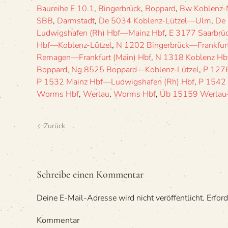
Baureihe E 10.1
,
Bingerbrück
,
Boppard
,
Bw Koblenz-
SBB
,
Darmstadt
,
De 5034 Koblenz-Lützel—Ulm
,
De 
Ludwigshafen (Rh) Hbf—Mainz Hbf
,
E 3177 Saarbrü
Hbf—Koblenz-Lützel
,
N 1202 Bingerbrück—Frankfurt
Remagen—Frankfurt (Main) Hbf
,
N 1318 Koblenz Hb
Boppard
,
Ng 8525 Boppard—Koblenz-Lützel
,
P 127
P 1532 Mainz Hbf—Ludwigshafen (Rh) Hbf
,
P 1542 
Worms Hbf
,
Werlau
,
Worms Hbf
,
Üb 15159 Werla
Zurück
Schreibe einen Kommentar
Deine E-Mail-Adresse wird nicht veröffentlicht. Erford
Kommentar