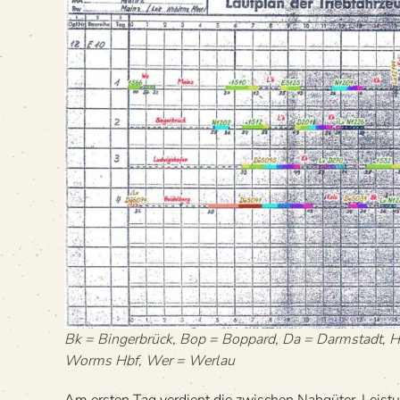
Bk = Bin­ger­brück, Bop = Bop­pard, Da = Darm­stadt,
Worms Hbf, Wer = Werlau