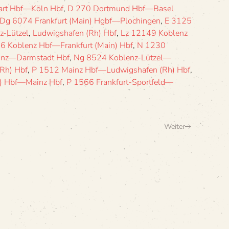
art Hbf—Köln Hbf
,
D 270 Dortmund Hbf—Basel
Dg 6074 Frankfurt (Main) Hgbf—Plochingen
,
E 3125
z-Lützel
,
Ludwigshafen (Rh) Hbf
,
Lz 12149 Koblenz
6 Koblenz Hbf—Frankfurt (Main) Hbf
,
N 1230
inz—Darmstadt Hbf
,
Ng 8524 Koblenz-Lützel—
Rh) Hbf
,
P 1512 Mainz Hbf—Ludwigshafen (Rh) Hbf
,
) Hbf—Mainz Hbf
,
P 1566 Frankfurt-Sportfeld—
Weiter