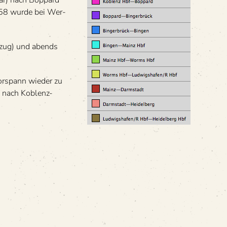
Goar) nach Bop­pard
1958 wurde bei Wer­
n­zug) und abends
r­spann wie­der zu
s nach Koblenz-