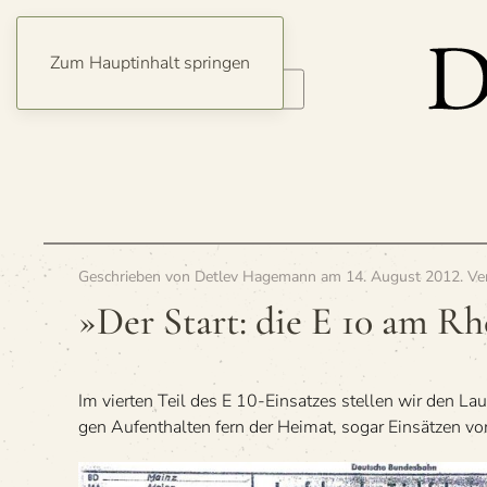
Zum Hauptinhalt springen
Geschrieben von
Detlev Hagemann
am
14. August 2012
. Ve
»Der Start: die E 10 am Rhe
Im vier­ten Teil des E 10-Ein­sat­zes stel­len wir den Lau
gen Auf­ent­hal­ten fern der Hei­mat, sogar Ein­sät­zen 