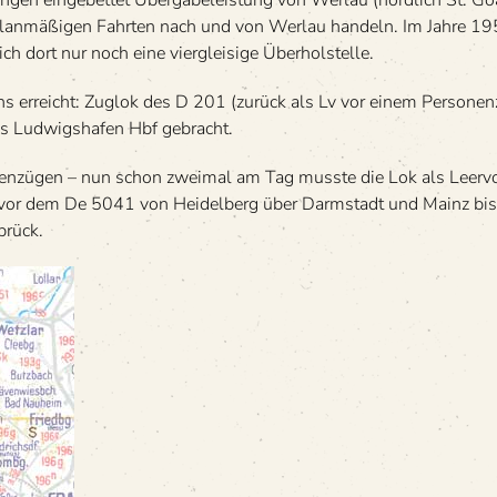
n­gen ein­ge­bet­tet Über­ga­be­leis­tung von Wer­lau (nörd­lich St. 
 plan­mä­ßi­gen Fahr­ten nach und von Wer­lau han­deln. Im Jahre 
ich dort nur noch eine vier­glei­sige Überholstelle.
s erreicht: Zug­lok des D 201 (zurück als Lv vor einem Per­so­ne
 Lud­wigs­ha­fen Hbf gebracht.
­nen­zü­gen – nun schon zwei­mal am Tag musste die Lok als Leer­vo
ok vor dem De 5041 von Hei­del­berg über Darm­stadt und Mainz bi
brück.